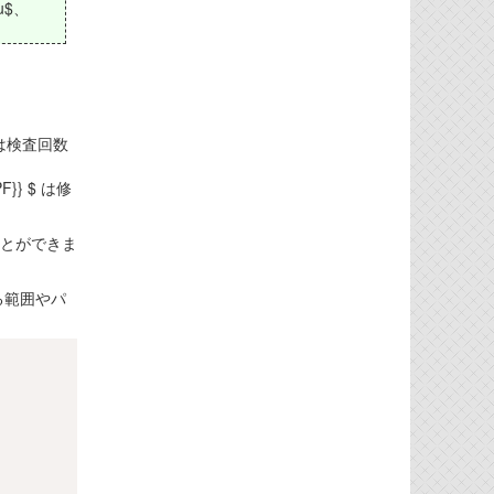
au$、
 $ は検査回数
F}} $ は修
描くことができま
なる範囲やパ
Copy