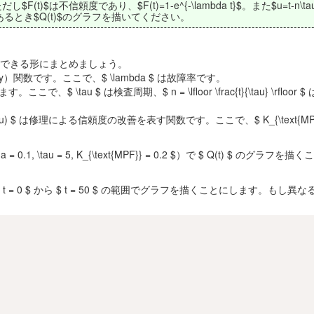
u)$、ただし$F(t)$は不信頼度であり、$F(t)=1-e^{-\lambda t}$。また$u=t-n\t
rfloor$であるとき$Q(t)$のグラフを描いてください。
用できる形にまとめましょう。
eliability）関数です。ここで、$ \lambda $ は故障率です。
で、$ \tau $ は検査周期、$ n = \lfloor \frac{t}{\tau} \rfloor
\text{MPF}}F(u) $ は修理による信頼度の改善を表す関数です。ここで、$ K_{\text{MP
 \tau = 5, K_{\text{MPF}} = 0.2 $）で $ Q(t) $ のグラフを
 = 0 $ から $ t = 50 $ の範囲でグラフを描くことにします。もし異