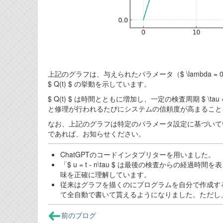
上記のグラフは、与えられたパラメータ（$ \lambda = 0.1, \tau 
$ Q(t) $ の挙動を示しています。
$ Q(t) $ は時間とともに増加し、一定の検査周期 $ 
と修理が行われるたびにシステムの信頼度が高まること
なお、上記のグラフは特定のパラメータ設定に基づいて
であれば、お知らせください。
ChatGPTのコードインタプリターを用いました。
「$ u = t - n\tau $ は最後の検査からの
味を正確に理解しています。
従来はグラフを描くのにプログラムを自分で作成す
て全自動で書いて貰えるようになりました。ただし
前のブログ