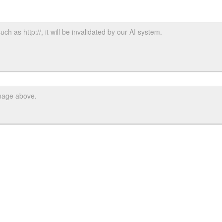
uch as http://, it will be invalidated by our AI system.
image above.