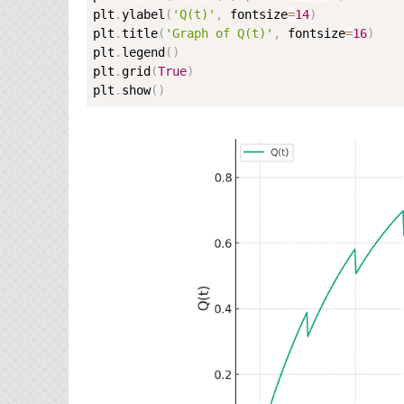
plt
.
ylabel
(
'Q(t)'
,
 fontsize
=
14
)
plt
.
title
(
'Graph of Q(t)'
,
 fontsize
=
16
)
plt
.
legend
(
)
plt
.
grid
(
True
)
plt
.
show
(
)