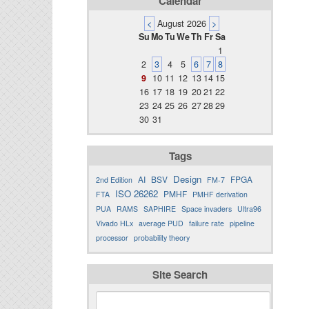
Calendar
<
August 2026
>
Su
Mo
Tu
We
Th
Fr
Sa
1
2
3
4
5
6
7
8
9
10
11
12
13
14
15
16
17
18
19
20
21
22
23
24
25
26
27
28
29
30
31
Tags
Design
AI
BSV
FPGA
2nd Edition
FM-7
ISO 26262
PMHF
FTA
PMHF derivation
PUA
RAMS
SAPHIRE
Space invaders
Ultra96
Vivado HLx
average PUD
failure rate
pipeline
processor
probability theory
Site Search