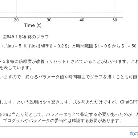
図645.1 $Q(t)$のグラフ
= 5, K_{\text{MPF}} = 0.2 $）と時間範囲 $ t = 0 $ から $ t = 5
\tau = 5 $ 毎に信頼度が改善（リセット）されていることがわかります。
を表しています。
いますので、異なるパラメータ値や時間範囲でグラフを描くことも可能
経過時間を表します」という説明は少々驚きます。式を与えただけですが、ChatG
るのは当たり前として、パラメータも全て指定する必要があったのが、A
、プログラムやパラメータの妥当性は確認する必要があります。
次