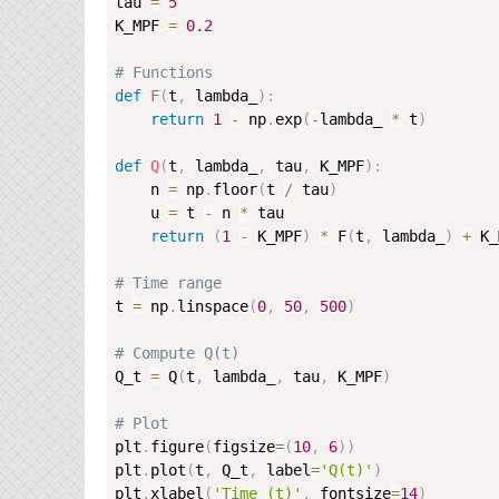
tau 
=
5
K_MPF 
=
0.2
# Functions
def
F
(
t
,
 lambda_
)
:
return
1
-
 np
.
exp
(
-
lambda_ 
*
 t
)
def
Q
(
t
,
 lambda_
,
 tau
,
 K_MPF
)
:
    n 
=
 np
.
floor
(
t 
/
 tau
)
    u 
=
 t 
-
 n 
*
 tau

return
(
1
-
 K_MPF
)
*
 F
(
t
,
 lambda_
)
+
 K_
# Time range
t 
=
 np
.
linspace
(
0
,
50
,
500
)
# Compute Q(t)
Q_t 
=
 Q
(
t
,
 lambda_
,
 tau
,
 K_MPF
)
# Plot
plt
.
figure
(
figsize
=
(
10
,
6
)
)
plt
.
plot
(
t
,
 Q_t
,
 label
=
'Q(t)'
)
plt
.
xlabel
(
'Time (t)'
,
 fontsize
=
14
)