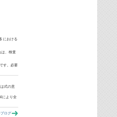
0 $ における
これは、検査
です。必要
PTは式の意
Iにより全
のブログ