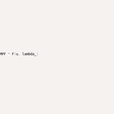
MPF 
*
 F
(
u
,
 lambda_
)