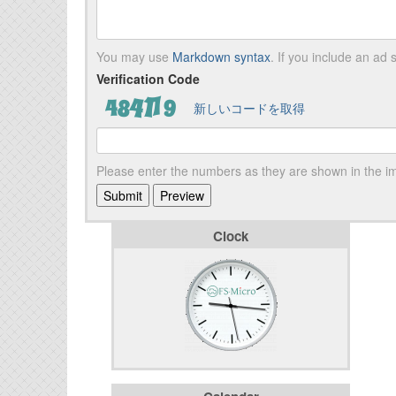
You may use
Markdown syntax
. If you include an ad s
Verification Code
新しいコードを取得
Please enter the numbers as they are shown in the 
Clock