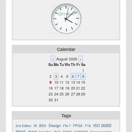
Calendar
<
August 2026
>
Su
Mo
Tu
We
Th
Fr
Sa
1
2
3
4
5
6
7
8
9
10
11
12
13
14
15
16
17
18
19
20
21
22
23
24
25
26
27
28
29
30
31
Tags
Design
ISO 26262
AI
BSV
FPGA
2nd Edition
FM-7
FTA
PMHF
PMHF derivation
PUA
RAMS
SAPHIRE
Space invaders