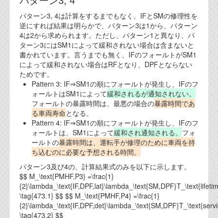
パターン3, 4
代表ご挨拶
パターン3, 4は計算をするまでもなく、IFとSMの修理性を
逆にすれば結果は明らかで、パターン3は1から、パターン
オフィス
4は2から求められます。ただし、パターン1と異なり、パ
ターン3にはSM1によって緩和されない場合は含まないと
実績
書かれています。言うまでも無く、IFのフォールトがSM1
によって緩和されない場合はRFとなり、DPFとならない
ブログ
ためです。
Pattern 3: IF⇒SM1の順にフォールトが発生し、IFのフ
ォールトはSM1によって
緩和されるが通知されない。
機能安全ブログ
フォールトの暴露時間は、最悪の場合の
暴露時間であ
る車両寿命
となる。
設計ブログ
Pattern 4: IF⇒SM1の順にフォールトが発生し、IFのフ
ォールトは、SM1によって
緩和され通知される。
フォ
テクノロジ
ールトの
暴露時間は、運転手が修理のために車両を持
ち込むのに必要な予想される時間。
外部投稿記事
パターン3及び4の、計算結果式のみを以下に示します。
$$ M_\text{PMHF,P3} =\frac{1}
ブログテーマ
{2}\lambda_\text{IF,DPF,lat}\lambda_\text{SM,DPF}T_\text{lifeti
\tag{473.1} $$ $$ M_\text{PMHF,P4} =\frac{1}
技術文書
{2}\lambda_\text{IF,DPF,det}\lambda_\text{SM,DPF}T_\text{servi
ご希望の方は、お問い合わせページから
\tag{473.2} $$