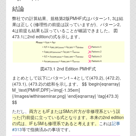
資料閲覧パスワードをお問い合わせ頂き
ログインをお願い致します。アカウント
結論
名は"opendocument"です。
弊社での計算結果、規格第2版PMHF式はパターン1, 3は結
果は正しく(修理性の前提は誤っていますが)、パターン2,
機能安全用語集
4は前提も結果も誤っていることが確認できました。 図
473.1に2nd editionの式を示します。
設計用語集
オンラインショップ
お問い合わせ
図473.1 2nd Edition PMHF式
まとめとして以下にパターン1～4として(470.2), (472.2),
(473.1), (473.2)の総和を示します。 $$ \begin{eqnarray}
FAQ
M_\text{PMHF,DPF}=\img[-1.35em]
{/images/withinseminar.png} \end{eqnarray} \tag{473.3}
お問い合わせフォーム
$$
ただし、
両方ともIFまたはSMの片方が非修理系という誤
った(?)前提に立っている式となります。本来の2nd edition
の式は、IFもSMも修理系であると考えます。
これは
記事
#313
等で指摘済みの事項です。