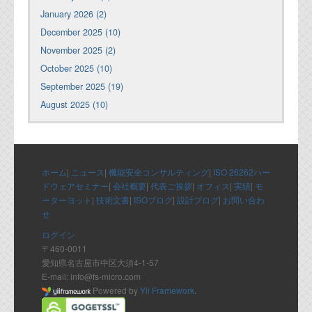
January 2026 (2)
December 2025 (10)
November 2025 (2)
October 2025 (10)
September 2025 (19)
August 2025 (10)
ホーム
|
ニュース
|
機能安全コンサルティング
|
ISO 26262ハー
ドウェアセミナー
|
会社概要
|
代表ご挨拶
|
オフィス
|
実績
|
モ
ーターヨット
|
技術文書
|
ISOブログ
|
設計ブログ
|
お問い合わ
せ
ログイン
〒460-0011
愛知県名古屋市中区大須4-1-57
E-mail: info@fs-micro.com
Powered by
Yii Framework
.