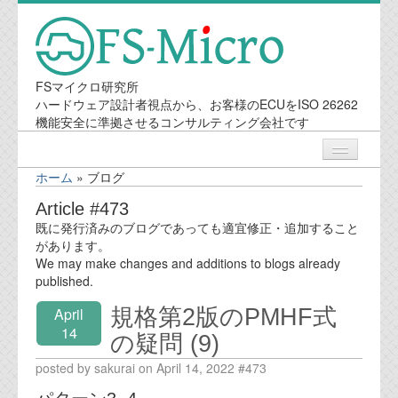
FSマイクロ研究所
ハードウェア設計者視点から、お客様のECUをISO 26262
機能安全に準拠させるコンサルティング会社です
ホーム
»
ブログ
ニュース
Article #473
既に発行済みのブログであっても適宜修正・追加すること
業務内容
があります。
We may make changes and additions to blogs already
published.
機能安全コンサルティング
規格第2版のPMHF式
April
会社案内
14
の疑問 (9)
posted by sakurai on April 14, 2022 #473
会社概要