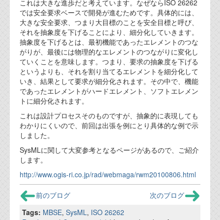
資料閲覧パスワードをお問い合わせ頂き
これは大きな進歩だと考えています。なぜならISO 26262
では安全要求ベースで開発が進むためです。具体的には、
ログインをお願い致します。アカウント
大きな安全要求、つまり大目標のことを安全目標と呼び、
名は"opendocument"です。
それを抽象度を下げることにより、細分化していきます。
抽象度を下げるとは、最初機能であったエレメントのつな
機能安全用語集
がりが、最後には物理的なエレメントのつながりに変化し
ていくことを意味します。つまり、要求の抽象度を下げる
設計用語集
というよりも、それを割り当てるエレメントを細分化して
いき、結果として要求が細分化されます。その中で、機能
オンラインショップ
であったエレメントがハードエレメント、ソフトエレメン
トに細分化されます。
お問い合わせ
これは設計プロセスそのものですが、抽象的に表現しても
わかりにくいので、前回は出張を例にとり具体的な例で示
しました。
FAQ
SysMLに関して大変参考となるページがあるので、ご紹介
お問い合わせフォーム
します。
http://www.ogis-ri.co.jp/rad/webmaga/rwm20100806.html
前のブログ
次のブログ
Tags:
MBSE
,
SysML
,
ISO 26262