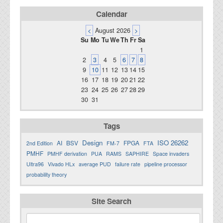
Calendar
<
August 2026
>
Su
Mo
Tu
We
Th
Fr
Sa
1
2
3
4
5
6
7
8
9
10
11
12
13
14
15
16
17
18
19
20
21
22
23
24
25
26
27
28
29
30
31
Tags
Design
ISO 26262
AI
BSV
FPGA
2nd Edition
FM-7
FTA
PMHF
PMHF derivation
PUA
RAMS
SAPHIRE
Space invaders
Ultra96
Vivado HLx
average PUD
failure rate
pipeline processor
probability theory
Site Search