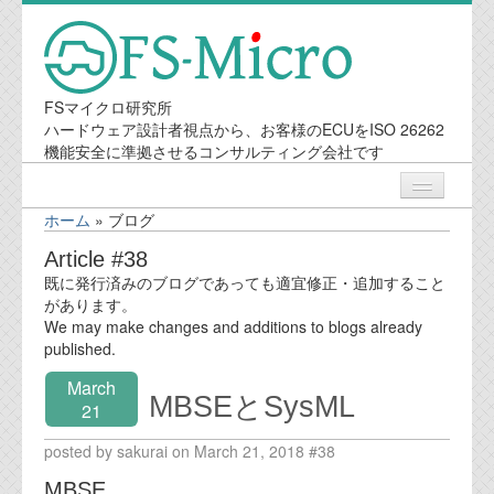
FSマイクロ研究所
ハードウェア設計者視点から、お客様のECUをISO 26262
機能安全に準拠させるコンサルティング会社です
ホーム
»
ブログ
ニュース
Article #38
既に発行済みのブログであっても適宜修正・追加すること
業務内容
があります。
We may make changes and additions to blogs already
published.
機能安全コンサルティング
March
MBSEとSysML
会社案内
21
posted by sakurai on March 21, 2018 #38
会社概要
MBSE