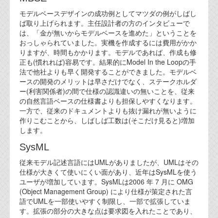
代表ご挨拶
モデルベースデザインの成功例としてマツダの例がしばし
ば取り上げられます。主任設計者の方のインタビューで
オフィス
は、「金が無いからモデルベースを進めた」ということを
おっしゃられていました。実機を作成するには費用がかか
実績
りますが、時間もかかります。モデルであれば、作成も修
正も(慣れれば)容易です。結果的にModel In the Loopの手
ブログ
法で他社よりも早く開発することができました。モデルベ
ースの開発のメリットは早さだけでなく、ステークホルダ
ー(利害関係者)の間で仕様の認識違いの無いことを、従来
機能安全ブログ
の自然言語ベースの仕様書よりも担保しやすくなります。
一方で、従来のドキュメントよりも抜け漏れが無いように
設計ブログ
作りこむことから、しばしば工数は(そこだけ見ると)増加
します。
テクノロジ
SysML
外部投稿記事
従来モデル記述言語にはUMLがありましたが、UMLはその
仕様が大きくて使いにくい面があり、近年はSysMLを使う
ブログテーマ
ユーザが増加しています。SysMLは2006 年 7 月に OMG
(Object Management Group) により仕様が策定された言
技術文書
語でUMLを一部使いやすく制限し、一部で拡張していま
ご希望の方は、お問い合わせページから
す。拡張の部分の大きな点は要求図を入れたことであり、