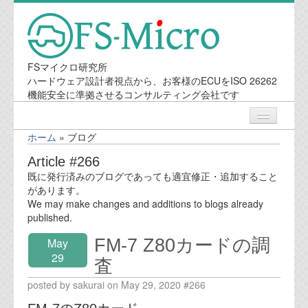
FSマイクロ研究所
ハードウェア設計者視点から、お客様のECUをISO 26262
機能安全に準拠させるコンサルティング会社です
ホーム
»
ブログ
ニュース
Article #266
既に発行済みのブログであっても適宜修正・追加すること
業務内容
があります。
We may make changes and additions to blogs already
published.
機能安全コンサルティング
FM-7 Z80カードの調
May
会社案内
29
査
posted by sakurai on May 29, 2020 #266
会社概要