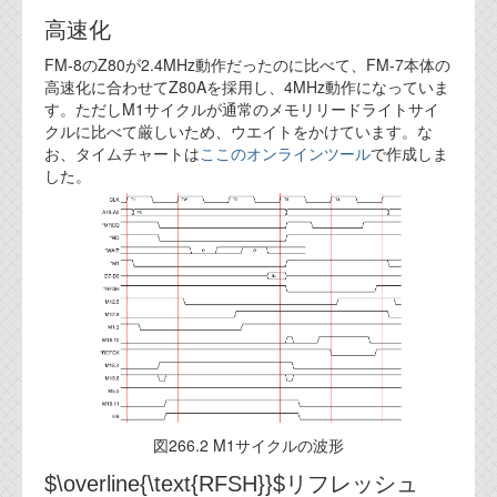
資料閲覧パスワードをお問い合わせ頂き
ログインをお願い致します。アカウント
高速化
名は"opendocument"です。
FM-8のZ80が2.4MHz動作だったのに比べて、FM-7本体の
高速化に合わせてZ80Aを採用し、4MHz動作になっていま
機能安全用語集
す。ただしM1サイクルが通常のメモリリードライトサイ
クルに比べて厳しいため、ウエイトをかけています。な
設計用語集
お、タイムチャートは
ここのオンラインツール
で作成しま
した。
オンラインショップ
お問い合わせ
FAQ
お問い合わせフォーム
図266.2 M1サイクルの波形
$\overline{\text{RFSH}}$リフレッシュ