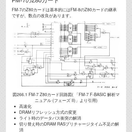
FM-7のZ80カード
代表ご挨拶
FM-7のZ80カードは基本的にはFM-8のZ80カードの継承
ですが、数点の改良があります。
オフィス
実績
ブログ
機能安全ブログ
設計ブログ
テクノロジ
図266.1 FM-7 Z80カード回路図( 「FM‐7 F‐BASIC 解析マ
外部投稿記事
ニュアル (フェーズ II)」より引用)
高速化
ブログテーマ
DRAMリフレッシュ方式の変更
ライト時のデータバス衝突の解消
技術文書
切り替え時のDRAM RASプリチャージタイム不足の解
ご希望の方は、お問い合わせページから
消