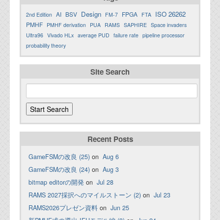
Design
ISO 26262
AI
BSV
FPGA
2nd Edition
FM-7
FTA
PMHF
PMHF derivation
PUA
RAMS
SAPHIRE
Space invaders
Ultra96
Vivado HLx
average PUD
failure rate
pipeline processor
probability theory
Site Search
Recent Posts
GameFSMの改良 (25)
on
Aug 6
GameFSMの改良 (24)
on
Aug 3
bitmap editorの開発
on
Jul 28
RAMS 2027採択へのマイルストーン (2)
on
Jul 23
RAMS2026プレゼン資料
on
Jun 25