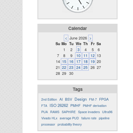
Calendar
<
June 2026
>
Su
Mo
Tu
We
Th
Fr
Sa
1
2
3
4
5
6
7
8
9
10
11
12
13
14
15
16
17
18
19
20
21
22
23
24
25
26
27
28
29
30
Tags
Design
AI
BSV
FPGA
2nd Edition
FM-7
ISO 26262
PMHF
FTA
PMHF derivation
PUA
RAMS
SAPHIRE
Space invaders
Ultra96
Vivado HLx
average PUD
failure rate
pipeline
processor
probability theory