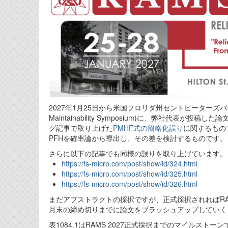
2027年1月25日から米国フロリダ州セントピーター
Maintainability Symposium)に、弊社
グ記事で取り上げた
PMHF式の簡略化誤り
に関するもの
PFHを確率論から導出し、その差を検討するものです。
さらに以下の記事でも同様の誤りを取り上げています。
https://fs-micro.com/post/show/id/324.html
https://fs-micro.com/post/show/id/325.html
https://fs-micro.com/post/show/id/326.html
まだアブストラクトの採択ですが、正式採択されればRA
月末の締め切りまでに論文をブラッシュアップしていく
表1084.1はRAMS 2027正式採択までのマイルスト