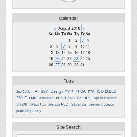
Calendar
<
August 2018
>
Su
Mo
Tu
We
Th
Fr
Sa
1
2
3
4
5
6
7
8
9
10
11
12
13
14
15
16
17
18
19
20
21
22
23
24
25
26
27
28
29
30
31
Tags
Design
ISO 26262
AI
BSV
FPGA
2nd Edition
FM-7
FTA
PMHF
PMHF derivation
PUA
RAMS
SAPHIRE
Space invaders
Ultra96
Vivado HLx
average PUD
failure rate
pipeline processor
probability theory
Site Search