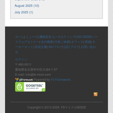
August 2025 (10)
July 2025 (1)
ホーム
|
ニュース
|
機能安全コンサルティング
|
ISO 26262ハー
ドウェアセミナー
|
会社概要
|
代表ご挨拶
|
オフィス
|
実績
|
モ
ーターヨット
|
技術文書
|
ISOブログ
|
設計ブログ
|
お問い合わ
せ
ログイン
〒460-0011
愛知県名古屋市中区大須4-1-57
E-mail: info@fs-micro.com
Powered by
Yii Framework
.
Copyright © 2013-2026 FSマイクロ研究所