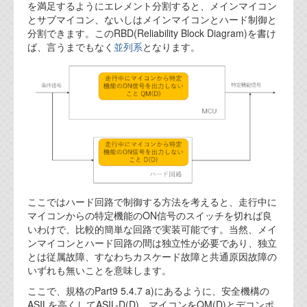
資料閲覧パスワードをお問い合わせ頂き
を満足するようにエレメント分割すると、メインマイコン
ログインをお願い致します。アカウント
とサブマイコン、ないしはメインマイコンとハード制御と
名は"opendocument"です。
分割できます。このRBD(Reliability Block Diagram)を書け
ば、言うまでもなく
並列系
となります。
機能安全用語集
設計用語集
オンラインショップ
お問い合わせ
FAQ
ここではハード回路で制御する方法を考えると、走行中に
マイコンからの特定機能のON信号のスイッチを切れば良
お問い合わせフォーム
いわけで、比較的簡単な回路で実装可能です。当然、メイ
ンマイコンとハード回路の間は独立性が必要であり、独立
とは従属故障、すなわちカスケード故障と共通原因故障の
いずれも無いことを意味します。
ここで、規格のPart9 5.4.7 a)にあるように、安全機構の
ASILを高くしてASIL-D(D)、マイコンをQM(D)とデコンポ