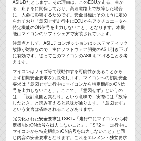
ASIL-Dだとします。その理由は、このECUが走る、曲が
代表ご挨拶
る、止まるに関係しており、高速道路上で故障した場合
に、人命に影響するためです。安全目標はそのように定め
オフィス
られており「意図せず走行中にECUからアクチュエータへ
特定機能のON信号を出力しないこと」となります。本機
実績
能はマイコンのソフトウェアで実装されています。
注意点として、ASILデコンポジションはシステマティック
ブログ
故障が対象なので、主にソフトウェア開発のASIL引き下げ
に有効です。従ってこのマイコンのASILを下げることを考
えます。
機能安全ブログ
マイコンはノイズ等で誤動作する可能性があることから、
設計ブログ
まず初期安全要求を冗長化します。マイコンへの初期安全
要求は「意図せず走行中にマイコンから特定機能のON信
テクノロジ
号を出力しないこと」。ここで、「意図せず」というの
は、「設計意図と異なり」という意味で、実際には「故障
したとき」と読み替えると意味が通ります。「意図せず」
外部投稿記事
という文言は省略されることがあります。
ブログテーマ
冗長化された安全要求はTSR1=「走行中にマイコンから特
定機能のON信号を出力しないこと」、TSR2＝「走行中に
技術文書
マイコンから特定機能のON信号を出力しないこと」と同
ご希望の方は、お問い合わせページから
じ内容の安全要求となります。これをエレメント独立要求