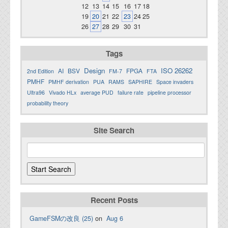
12
13
14
15
16
17
18
19
20
21
22
23
24
25
26
27
28
29
30
31
Tags
Design
ISO 26262
AI
BSV
FPGA
2nd Edition
FM-7
FTA
PMHF
PMHF derivation
PUA
RAMS
SAPHIRE
Space invaders
Ultra96
Vivado HLx
average PUD
failure rate
pipeline processor
probability theory
Site Search
Recent Posts
GameFSMの改良 (25)
on
Aug 6