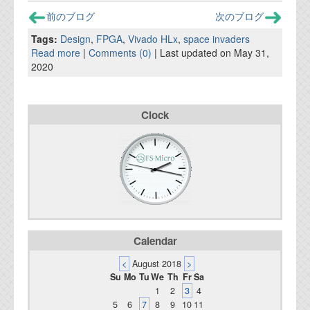
資料閲覧パスワードをお問い合わせ頂き
前のブログ
次のブログ
ログインをお願い致します。アカウント
名は"opendocument"です。
Tags:
Design
,
FPGA
,
Vivado HLx
,
space invaders
Read more
|
Comments (0)
| Last updated on May 31,
機能安全用語集
2020
設計用語集
Clock
オンラインショップ
お問い合わせ
FAQ
お問い合わせフォーム
Calendar
<
August 2018
>
Su
Mo
Tu
We
Th
Fr
Sa
1
2
3
4
5
6
7
8
9
10
11