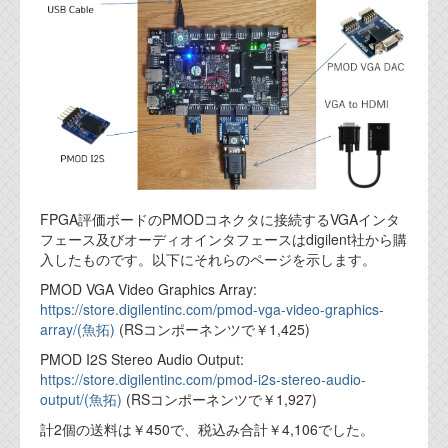
代表ご挨拶
オフィス
実績
ブログ
機能安全ブログ
FPGA評価ボードのPMODコネクタに接続するVGAインタ
設計ブログ
フェース及びオーディオインタフェースはdigilent社から購
入したものです。以下にそれらのページを示します。
テクノロジ
PMOD VGA Video Graphics Array:
https://store.digilentinc.com/pmod-vga-video-graphics-
array/
(魚拓)
(RSコンポーネンツで￥1,425)
外部投稿記事
PMOD I2S Stereo Audio Output:
ブログテーマ
https://store.digilentinc.com/pmod-i2s-stereo-audio-
output/
(魚拓)
(RSコンポーネンツで￥1,927)
技術文書
計2個の送料は￥450で、税込み合計￥4,106でした。
ご希望の方は、お問い合わせページから