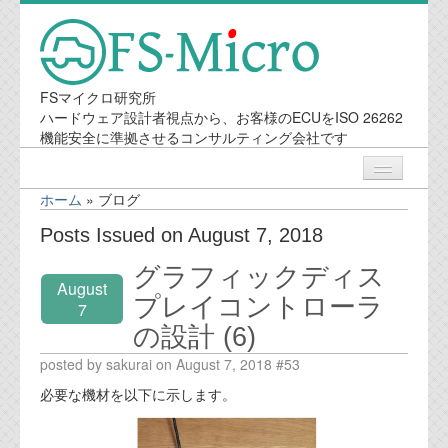
FSマイクロ研究所
ハードウェア設計者視点から、お客様のECUをISO 26262
機能安全に準拠させるコンサルティング会社です
ホーム
»
ブログ
ニュース
Posts Issued on August 7, 2018
グラフィックディス
業務内容
August
プレイコントローラ
7
の設計 (6)
機能安全コンサルティング
posted by sakurai on August 7, 2018 #53
会社案内
必要な機材を以下に示します。
会社概要