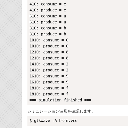
410: consume = e

410: produce = e

610: consume = a

610: produce = a

810: consume = b

810: produce = b

1010: consume = 6

1010: produce = 6

1210: consume = 8

1210: produce = 8

1410: consume = 2

1410: produce = 2

1610: consume = 9

1610: produce = 9

1810: consume = f

1810: produce = f

シミュレーション波形を確認します。