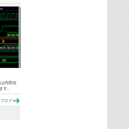
xは内部信
います。
のブログ