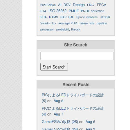
Design
AI
BSV
FPGA
2nd Edition
FM-7
ISO 26262
PMHF
FTA
PMHF derivation
PUA
RAMS
SAPHIRE
Space invaders
Ultra96
Vivado HLx
average PUD
failure rate
pipeline
processor
probability theory
Site Search
Recent Posts
PICによるLEDドライバボードの設計
(5)
on
Aug 8
PICによるLEDドライバボードの設計
(4)
on
Aug 7
GameFSMの改良 (25)
on
Aug 6
GameFSMの改良 (24)
on
Aug 3