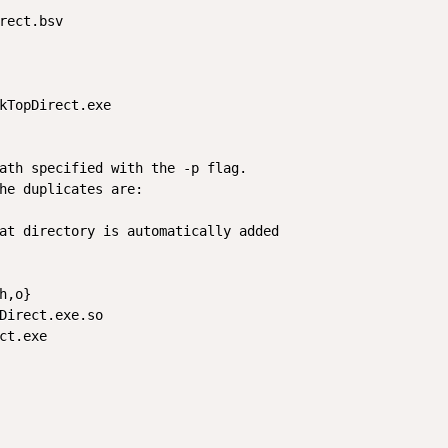
rect.bsv

,o}

Direct.exe.so

t.exe
