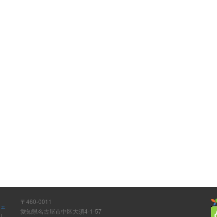
〒460-0011
ウェ
愛知県名古屋市中区大須4-1-57
ト
|