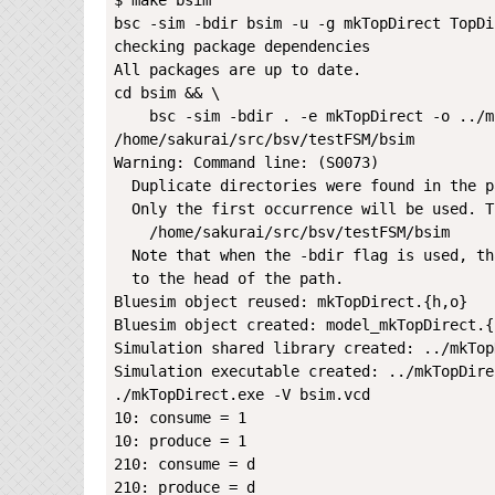
$ make bsim

bsc -sim -bdir bsim -u -g mkTopDirect TopDi
checking package dependencies

All packages are up to date.

cd bsim && \

    bsc -sim -bdir . -e mkTopDirect -o ../mkTopDirect.exe

/home/sakurai/src/bsv/testFSM/bsim

Warning: Command line: (S0073)

  Duplicate directories were found in the path specified with the -p flag.

  Only the first occurrence will be used. The duplicates are:

    /home/sakurai/src/bsv/testFSM/bsim

  Note that when the -bdir flag is used, that directory is automatically added

  to the head of the path.

Bluesim object reused: mkTopDirect.{h,o}

Bluesim object created: model_mkTopDirect.{h
Simulation shared library created: ../mkTop
Simulation executable created: ../mkTopDirec
./mkTopDirect.exe -V bsim.vcd

10: consume = 1

10: produce = 1

210: consume = d

210: produce = d
