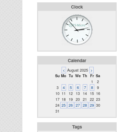
Clock
Calendar
<
August 2025
>
Su
Mo
Tu
We
Th
Fr
Sa
1
2
3
4
5
6
7
8
9
10
11
12
13
14
15
16
17
18
19
20
21
22
23
24
25
26
27
28
29
30
31
Tags