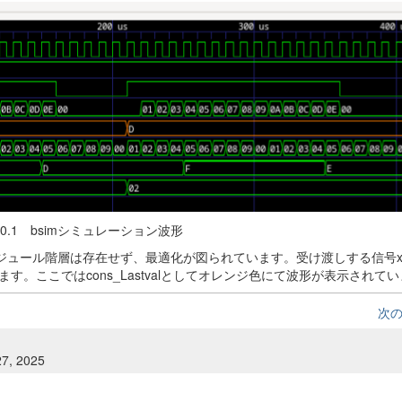
10.1 bsimシミュレーション波形
sumerのモジュール階層は存在せず、最適化が図られています。受け渡しする信号
。ここではcons_Lastvalとしてオレンジ色にて波形が表示されて
次
27, 2025