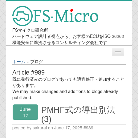
FSマイクロ研究所
ハードウェア設計者視点から、お客様のECUをISO 26262
機能安全に準拠させるコンサルティング会社です
ホーム
»
ブログ
ニュース
Article #989
既に発行済みのブログであっても適宜修正・追加すること
業務内容
があります。
We may make changes and additions to blogs already
published.
機能安全コンサルティング
PMHF式の導出別法
June
会社案内
17
(3)
posted by sakurai on June 17, 2025 #989
会社概要