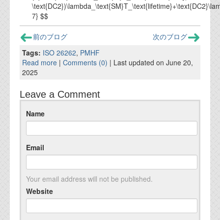
\text{DC2})\lambda_\text{SM}T_\text{lifetime}+\text{DC2}\lam
7} $$
前のブログ
次のブログ
Tags:
ISO 26262
,
PMHF
Read more
|
Comments (0)
| Last updated on June 20,
2025
Leave a Comment
Name
Email
Your email address will not be published.
Website