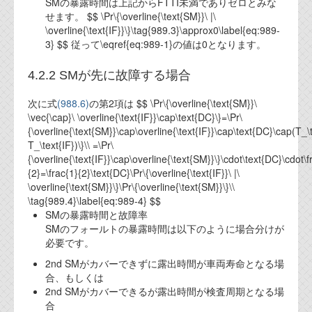
SMの暴露時間は上記からFTTI未満でありゼロとみな
資料閲覧パスワードをお問い合わせ頂き
せます。 $$ \Pr\{\overline{\text{SM}}\ |\
ログインをお願い致します。アカウント
\overline{\text{IF}}\}\tag{989.3}\approx0\label{eq:989-
名は"opendocument"です。
3} $$ 従って\eqref{eq:989-1}の値は0となります。
機能安全用語集
4.2.2 SMが先に故障する場合
設計用語集
次に式
(988.6)
の第2項は $$ \Pr\{\overline{\text{SM}}\
オンラインショップ
\vec{\cap}\ \overline{\text{IF}}\cap\text{DC}\}=\Pr\
{\overline{\text{SM}}\cap\overline{\text{IF}}\cap\text{DC}\cap(T_\
T_\text{IF})\}\\ =\Pr\
お問い合わせ
{\overline{\text{IF}}\cap\overline{\text{SM}}\}\cdot\text{DC}\cdot\f
{2}=\frac{1}{2}\text{DC}\Pr\{\overline{\text{IF}}\ |\
\overline{\text{SM}}\}\Pr\{\overline{\text{SM}}\}\\
FAQ
\tag{989.4}\label{eq:989-4} $$
SMの暴露時間と故障率
お問い合わせフォーム
SMのフォールトの暴露時間は以下のように場合分けが
必要です。
2nd SMがカバーできずに露出時間が車両寿命となる場
合、もしくは
2nd SMがカバーできるが露出時間が検査周期となる場
合