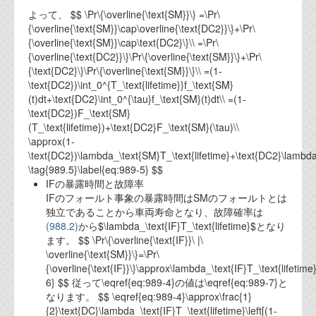
よって、 $$ \Pr\{\overline{\text{SM}}\} =\Pr\
{\overline{\text{SM}}\cap\overline{\text{DC2}}\}+\Pr\
{\overline{\text{SM}}\cap\text{DC2}\}\\ =\Pr\
{\overline{\text{DC2}}\}\Pr\{\overline{\text{SM}}\}+\Pr\
{\text{DC2}\}\Pr\{\overline{\text{SM}}\}\\ =(1-
\text{DC2})\int_0^{T_\text{lifetime}}f_\text{SM}
(t)dt+\text{DC2}\int_0^{\tau}f_\text{SM}(t)dt\\ =(1-
\text{DC2})F_\text{SM}
(T_\text{lifetime})+\text{DC2}F_\text{SM}(\tau)\\
\approx(1-
\text{DC2})\lambda_\text{SM}T_\text{lifetime}+\text{DC2}\lambd
\tag{989.5}\label{eq:989-5} $$
IFの暴露時間と故障率
IFのフォールト事象の暴露時間はSMのフォールトとは
独立であることから車両寿命となり、故障確率は
(988.2)
から$\lambda_\text{IF}T_\text{lifetime}$となり
ます。 $$ \Pr\{\overline{\text{IF}}\ |\
\overline{\text{SM}}\}=\Pr\
{\overline{\text{IF}}\}\approx\lambda_\text{IF}T_\text{lifetim
6} $$ 従って\eqref{eq:989-4}の値は\eqref{eq:989-7}と
なります。 $$ \eqref{eq:989-4}\approx\frac{1}
{2}\text{DC}\lambda_\text{IF}T_\text{lifetime}\left[(1-