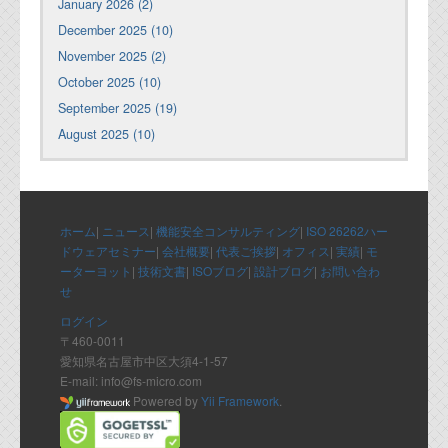
January 2026 (2)
December 2025 (10)
November 2025 (2)
October 2025 (10)
September 2025 (19)
August 2025 (10)
ホーム
|
ニュース
|
機能安全コンサルティング
|
ISO 26262ハー
ドウェアセミナー
|
会社概要
|
代表ご挨拶
|
オフィス
|
実績
|
モ
ーターヨット
|
技術文書
|
ISOブログ
|
設計ブログ
|
お問い合わ
せ
ログイン
〒460-0011
愛知県名古屋市中区大須4-1-57
E-mail: info@fs-micro.com
Powered by
Yii Framework
.