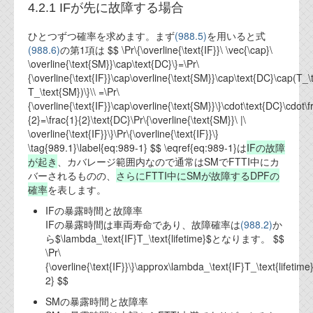
4.2.1 IFが先に故障する場合
代表ご挨拶
ひとつずつ確率を求めます。まず
(988.5)
を用いると式
オフィス
(988.6)
の第1項は $$ \Pr\{\overline{\text{IF}}\ \vec{\cap}\
\overline{\text{SM}}\cap\text{DC}\}=\Pr\
実績
{\overline{\text{IF}}\cap\overline{\text{SM}}\cap\text{DC}\cap(T_\te
T_\text{SM})\}\\ =\Pr\
ブログ
{\overline{\text{IF}}\cap\overline{\text{SM}}\}\cdot\text{DC}\cdot\f
{2}=\frac{1}{2}\text{DC}\Pr\{\overline{\text{SM}}\ |\
\overline{\text{IF}}\}\Pr\{\overline{\text{IF}}\}
機能安全ブログ
\tag{989.1}\label{eq:989-1} $$ \eqref{eq:989-1}は
IFの故障
が起き
、カバレージ範囲内なので通常はSMでFTTI中にカ
設計ブログ
バーされるものの、
さらにFTTI中にSMが故障するDPFの
確率
を表します。
テクノロジ
IFの暴露時間と故障率
IFの暴露時間は車両寿命であり、故障確率は
(988.2)
か
外部投稿記事
ら$\lambda_\text{IF}T_\text{lifetime}$となります。 $$
\Pr\
ブログテーマ
{\overline{\text{IF}}\}\approx\lambda_\text{IF}T_\text{lifetim
2} $$
技術文書
SMの暴露時間と故障率
ご希望の方は、お問い合わせページから