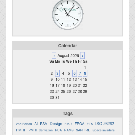
Calendar
<
August 2026
>
Su
Mo
Tu
We
Th
Fr
Sa
1
2
3
4
5
6
7
8
9
10
11
12
13
14
15
16
17
18
19
20
21
22
23
24
25
26
27
28
29
30
31
Tags
Design
ISO 26262
AI
BSV
FPGA
2nd Edition
FM-7
FTA
PMHF
PMHF derivation
PUA
RAMS
SAPHIRE
Space invaders