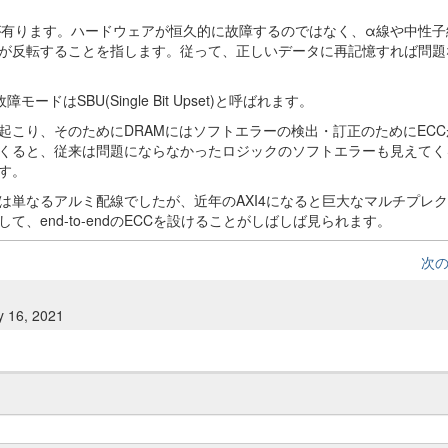
のが有ります。ハードウェアが恒久的に故障するのではなく、α線や中性
が反転することを指します。従って、正しいデータに再記憶すれば問題
はSBU(Single Bit Upset)と呼ばれます。
起こり、そのためにDRAMにはソフトエラーの検出・訂正のためにEC
くると、従来は問題にならなかったロジックのソフトエラーも見えてく
す。
は単なるアルミ配線でしたが、近年のAXI4になると巨大なマルチプレ
、end-to-endのECCを設けることがしばしば見られます。
次
y 16, 2021