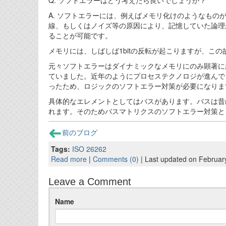
Q. ソフトエラーはどう考えたら良いでしょうか？
A. ソフトエラーには、例えばメモリ化けのようなも
線、もしくはノイズ等の原因により、記憶していた論理
ることが可能です。
メモリには、しばしば1bitの反転が起こりますが、この故障モード
元々ソフトエラーはダイナミックなメモリにのみ顕著に
ていました。近年のようにプロセステクノロジが進んで
ったため、ロジックのソフトエラー対策が必要になりま
具体的なエレメントとしてはバスがあります。バスは昔
れます。そのためバスマトリクスのソフトエラー対策として
前のブログ
Tags:
ISO 26262
Read more
|
Comments (0)
| Last updated on Februar
Leave a Comment
Name