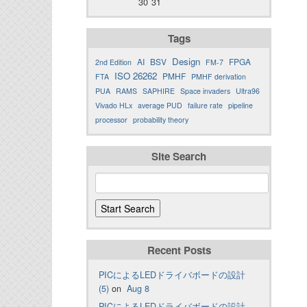
30
31
Tags
Design
AI
BSV
FPGA
2nd Edition
FM-7
ISO 26262
PMHF
FTA
PMHF derivation
PUA
RAMS
SAPHIRE
Space invaders
Ultra96
Vivado HLx
average PUD
failure rate
pipeline
processor
probability theory
Site Search
Recent Posts
PICによるLEDドライバボードの設計
(5)
on
Aug 8
PICによるLEDドライバボードの設計