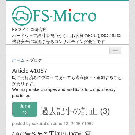
FSマイクロ研究所
ハードウェア設計者視点から、お客様のECUをISO 26262
機能安全に準拠させるコンサルティング会社です
ホーム
»
ブログ
ニュース
Article #1087
既に発行済みのブログであっても適宜修正・追加すること
業務内容
があります。
We may make changes and additions to blogs already
published.
機能安全コンサルティング
June
過去記事の訂正 (3)
会社案内
12
posted by sakurai on June 12, 2026 #1087
会社概要
LAT2
⇒
SPF
の平均PUDの計算