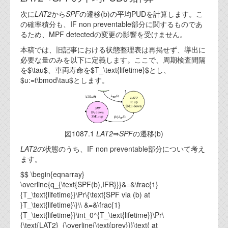
代表ご挨拶
次に
LAT2
から
SPF
の遷移(b)の平均PUDを計算します。こ
の確率積分も、IF non preventable部分に関するものであ
オフィス
るため、MPF detectedの変更の影響を受けません。
本稿では、旧記事における状態整理表は再掲せず、導出に
実績
必要な量のみを以下に定義します。ここで、周期検査間隔
を$\tau$、車両寿命を$T_\text{lifetime}$とし、
ブログ
$u:=t\bmod\tau$とします。
機能安全ブログ
設計ブログ
図1087.1
LAT2
⇒
SPF
の遷移(b)
テクノロジ
LAT2
の状態のうち、IF non preventable部分について考え
ます。
外部投稿記事
$$ \begin{eqnarray}
\overline{q_{\text{SPF(b),IFR}}}&=&\frac{1}
ブログテーマ
{T_\text{lifetime}}\Pr\{\text{SPF via (b) at
}T_\text{lifetime}\}\\ &=&\frac{1}
技術文書
{T_\text{lifetime}}\int_0^{T_\text{lifetime}}\Pr\
ご希望の方は、お問い合わせページから
{\text{LAT2}_{\overline{\text{prev}}}\text{ at