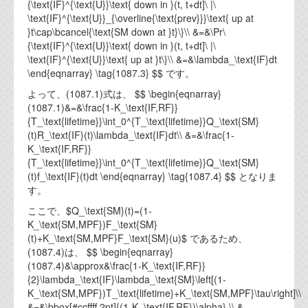
{\text{IF}^{\text{U}}\text{ down in }(t, t+dt]\ |\
\text{IF}^{\text{U}}_{\overline{\text{prev}}}\text{ up at
}t\cap\bcancel{\text{SM down at }t}\}\\ &=&\Pr\
{\text{IF}^{\text{U}}\text{ down in }(t, t+dt]\ |\
\text{IF}^{\text{U}}\text{ up at }t\}\\ &=&\lambda_\text{IF}dt
\end{eqnarray} \tag{1087.3} $$ です。
よって、(1087.1)式は、 $$ \begin{eqnarray}
(1087.1)&=&\frac{1-K_\text{IF,RF}}
{T_\text{lifetime}}\int_0^{T_\text{lifetime}}Q_\text{SM}
(t)R_\text{IF}(t)\lambda_\text{IF}dt\\ &=&\frac{1-
K_\text{IF,RF}}
{T_\text{lifetime}}\int_0^{T_\text{lifetime}}Q_\text{SM}
(t)f_\text{IF}(t)dt \end{eqnarray} \tag{1087.4} $$ となりま
す。
ここで、$Q_\text{SM}(t)=(1-
K_\text{SM,MPF})F_\text{SM}
(t)+K_\text{SM,MPF}F_\text{SM}(u)$ であるため、
(1087.4)は、 $$ \begin{eqnarray}
(1087.4)&\approx&\frac{1-K_\text{IF,RF}}
{2}\lambda_\text{IF}\lambda_\text{SM}\left[(1-
K_\text{SM,MPF})T_\text{lifetime}+K_\text{SM,MPF}\tau\right]\\
&=&\bbox[#ccffff,2pt]{(1-K_\text{IF,RF})\alpha},\\ &