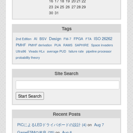
16
17
18
19
20
21
22
23
24
25
26
27
28
29
30
31
Tags
Design
ISO 26262
AI
BSV
FPGA
2nd Edition
FM-7
FTA
PMHF
PMHF derivation
PUA
RAMS
SAPHIRE
Space invaders
Ultra96
Vivado HLx
average PUD
failure rate
pipeline processor
probability theory
Site Search
Recent Posts
PICによるLEDドライバボードの設計 (4)
on
Aug 7
GameFSMの改良 (25)
on
Aug 6