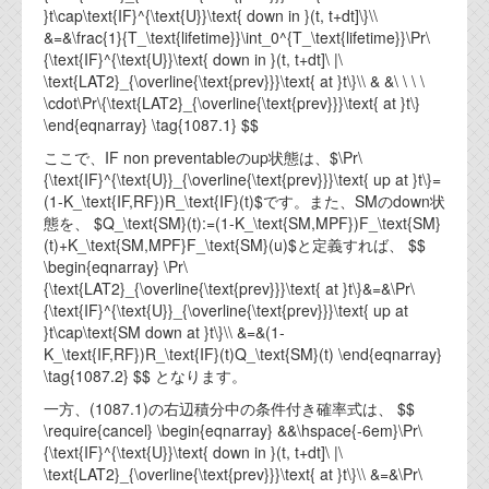
資料閲覧パスワードをお問い合わせ頂き
}t\cap\text{IF}^{\text{U}}\text{ down in }(t, t+dt]\}\\
ログインをお願い致します。アカウント
&=&\frac{1}{T_\text{lifetime}}\int_0^{T_\text{lifetime}}\Pr\
名は"opendocument"です。
{\text{IF}^{\text{U}}\text{ down in }(t, t+dt]\ |\
\text{LAT2}_{\overline{\text{prev}}}\text{ at }t\}\\ & &\ \ \ \
機能安全用語集
\cdot\Pr\{\text{LAT2}_{\overline{\text{prev}}}\text{ at }t\}
\end{eqnarray} \tag{1087.1} $$
設計用語集
ここで、IF non preventableのup状態は、$\Pr\
{\text{IF}^{\text{U}}_{\overline{\text{prev}}}\text{ up at }t\}=
オンラインショップ
(1-K_\text{IF,RF})R_\text{IF}(t)$です。また、SMのdown状
態を、 $Q_\text{SM}(t):=(1-K_\text{SM,MPF})F_\text{SM}
お問い合わせ
(t)+K_\text{SM,MPF}F_\text{SM}(u)$と定義すれば、 $$
\begin{eqnarray} \Pr\
{\text{LAT2}_{\overline{\text{prev}}}\text{ at }t\}&=&\Pr\
FAQ
{\text{IF}^{\text{U}}_{\overline{\text{prev}}}\text{ up at
}t\cap\text{SM down at }t\}\\ &=&(1-
お問い合わせフォーム
K_\text{IF,RF})R_\text{IF}(t)Q_\text{SM}(t) \end{eqnarray}
\tag{1087.2} $$ となります。
一方、(1087.1)の右辺積分中の条件付き確率式は、 $$
\require{cancel} \begin{eqnarray} &&\hspace{-6em}\Pr\
{\text{IF}^{\text{U}}\text{ down in }(t, t+dt]\ |\
\text{LAT2}_{\overline{\text{prev}}}\text{ at }t\}\\ &=&\Pr\