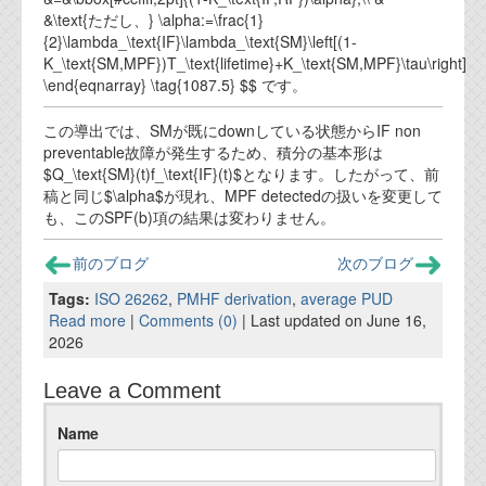
&\text{ただし、} \alpha:=\frac{1}
{2}\lambda_\text{IF}\lambda_\text{SM}\left[(1-
K_\text{SM,MPF})T_\text{lifetime}+K_\text{SM,MPF}\tau\right]
\end{eqnarray} \tag{1087.5} $$ です。
この導出では、SMが既にdownしている状態からIF non
preventable故障が発生するため、積分の基本形は
$Q_\text{SM}(t)f_\text{IF}(t)$となります。したがって、前
稿と同じ$\alpha$が現れ、MPF detectedの扱いを変更して
も、このSPF(b)項の結果は変わりません。
前のブログ
次のブログ
Tags:
ISO 26262
,
PMHF derivation
,
average PUD
Read more
|
Comments (0)
| Last updated on June 16,
2026
Leave a Comment
Name