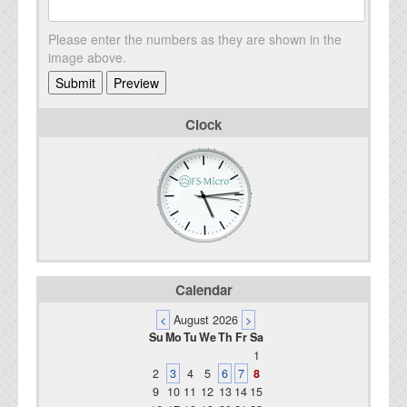
Please enter the numbers as they are shown in the
image above.
Clock
Calendar
<
August 2026
>
Su
Mo
Tu
We
Th
Fr
Sa
1
2
3
4
5
6
7
8
9
10
11
12
13
14
15