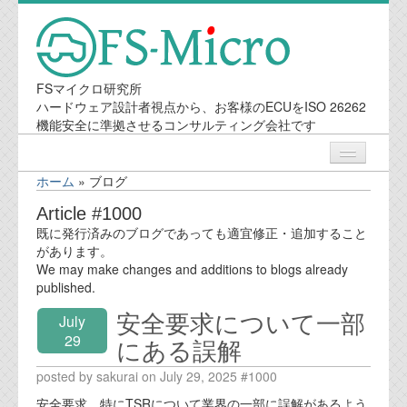
FSマイクロ研究所
ハードウェア設計者視点から、お客様のECUをISO 26262
機能安全に準拠させるコンサルティング会社です
ホーム
»
ブログ
ニュース
Article #1000
既に発行済みのブログであっても適宜修正・追加すること
業務内容
があります。
We may make changes and additions to blogs already
published.
機能安全コンサルティング
安全要求について一部
July
会社案内
29
にある誤解
posted by sakurai on July 29, 2025 #1000
会社概要
安全要求、特にTSRについて業界の一部に誤解があるよう