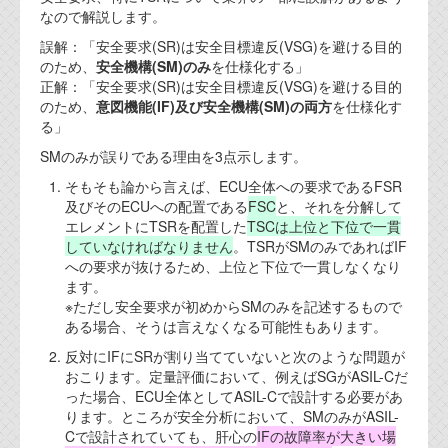
なので解説します。
代表ご挨拶
誤解：「安全要求(SR)は安全目標違反(VSG)を避ける目的
オフィス
のため、
安全機構(SM)のみ
を仕様化する」
正解：「安全要求(SR)は安全目標違反(VSG)を避ける目的
実績
のため、
意図機能(IF)及び安全機構(SM)の両方
を仕様化す
る」
ブログ
SMのみが誤りである理由を3点示します。
そもそも論から言えば、ECU全体への要求であるFSR
機能安全ブログ
及びそのECUへの配置である
FSC
と、それを分解して
エレメントにTSRを配置した
TSCは上位と下位で一貫
設計ブログ
していなければなりません
。TSRがSMのみであればIF
への要求が抜けるため、上位と下位で一貫しなくなり
テクノロジ
ます。
※ただし安全要求が初めからSMのみを記述するもので
ある場合、そうは言えなくなる可能性もあります。
外部投稿記事
反対にIFにSRが割り当てていないと次のような問題が
ブログテーマ
おこります。定量評価において、例えばSGがASIL-Cだ
った場合、ECU全体としてASIL-Cで設計する必要があ
技術文書
ります。ところが安全分析において、SMのみがASIL-
ご希望の方は、お問い合わせページから
Cで設計されていても、肝心の
IFの故障率が大きい場