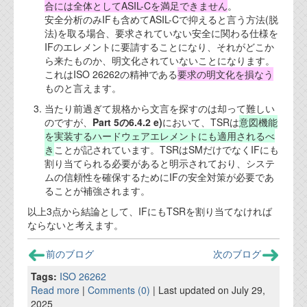
資料閲覧パスワードをお問い合わせ頂き
合には全体としてASIL-Cを満足できません
。
ログインをお願い致します。アカウント
安全分析のみIFも含めてASIL-Cで抑えると言う方法(脱
名は"opendocument"です。
法)を取る場合、要求されていない安全に関わる仕様を
IFのエレメントに要請することになり、それがどこか
機能安全用語集
ら来たものか、明文化されていないことになります。
これはISO 26262の精神である
要求の明文化を損なう
設計用語集
ものと言えます。
当たり前過ぎて規格から文言を探すのは却って難しい
オンラインショップ
のですが、
Part 5の6.4.2 e)
において、TSRは
意図機能
を実装するハードウェアエレメントにも適用されるべ
き
ことが記されています。TSRはSMだけでなくIFにも
お問い合わせ
割り当てられる必要があると明示されており、システ
ムの信頼性を確保するためにIFの安全対策が必要であ
ることが補強されます。
FAQ
以上3点から結論として、IFにもTSRを割り当てなければ
お問い合わせフォーム
ならないと考えます。
前のブログ
次のブログ
Tags:
ISO 26262
Read more
|
Comments (0)
| Last updated on July 29,
2025