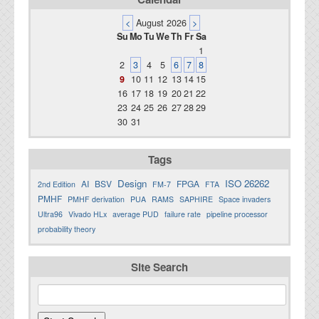
<
August 2026
>
Su
Mo
Tu
We
Th
Fr
Sa
1
2
3
4
5
6
7
8
9
10
11
12
13
14
15
16
17
18
19
20
21
22
23
24
25
26
27
28
29
30
31
Tags
Design
ISO 26262
AI
BSV
FPGA
2nd Edition
FM-7
FTA
PMHF
PMHF derivation
PUA
RAMS
SAPHIRE
Space invaders
Ultra96
Vivado HLx
average PUD
failure rate
pipeline processor
probability theory
Site Search