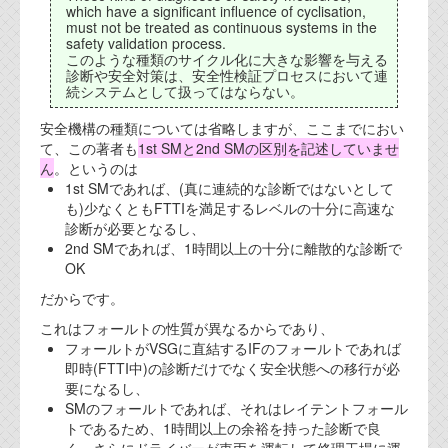
資料閲覧パスワードをお問い合わせ頂き
which have a significant influence of cyclisation,
ログインをお願い致します。アカウント
must not be treated as continuous systems in the
safety validation process.
名は"opendocument"です。
このような種類のサイクル化に大きな影響を与える
診断や安全対策は、安全性検証プロセスにおいて連
機能安全用語集
続システムとして扱ってはならない。
設計用語集
安全機構の種類については省略しますが、ここまでにおい
て、この著者も
1st SMと2nd SMの区別を記述していませ
オンラインショップ
ん
。というのは
1st SMであれば、(真に連続的な診断ではないとして
も)少なくともFTTIを満足するレベルの十分に高速な
お問い合わせ
診断が必要となるし、
2nd SMであれば、1時間以上の十分に離散的な診断で
OK
FAQ
だからです。
お問い合わせフォーム
これはフォールトの性質が異なるからであり、
フォールトがVSGに直結するIFのフォールトであれば
即時(FTTI中)の診断だけでなく安全状態への移行が必
要になるし、
SMのフォールトであれば、それはレイテントフォール
トであるため、1時間以上の余裕を持った診断で良