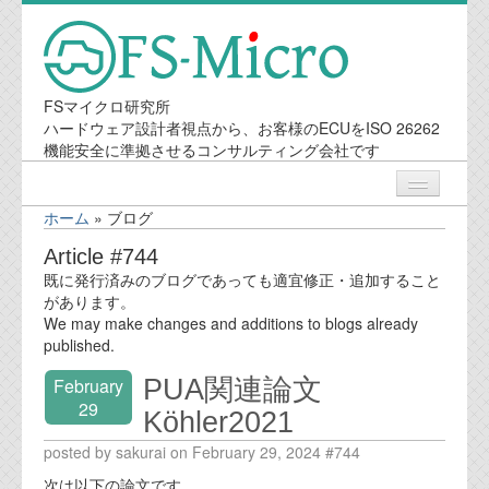
FSマイクロ研究所
ハードウェア設計者視点から、お客様のECUをISO 26262
機能安全に準拠させるコンサルティング会社です
ホーム
»
ブログ
ニュース
Article #744
既に発行済みのブログであっても適宜修正・追加すること
業務内容
があります。
We may make changes and additions to blogs already
published.
機能安全コンサルティング
PUA関連論文
February
会社案内
29
Köhler2021
posted by sakurai on February 29, 2024 #744
会社概要
次は以下の論文です。