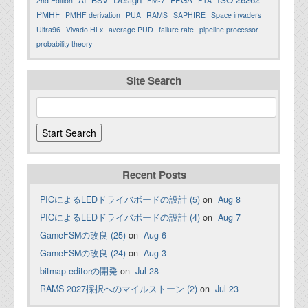
2nd Edition
FM-7
FTA
PMHF
PMHF derivation
PUA
RAMS
SAPHIRE
Space invaders
Ultra96
Vivado HLx
average PUD
failure rate
pipeline processor
probability theory
Site Search
Recent Posts
PICによるLEDドライバボードの設計 (5)
on
Aug 8
PICによるLEDドライバボードの設計 (4)
on
Aug 7
GameFSMの改良 (25)
on
Aug 6
GameFSMの改良 (24)
on
Aug 3
bitmap editorの開発
on
Jul 28
RAMS 2027採択へのマイルストーン (2)
on
Jul 23