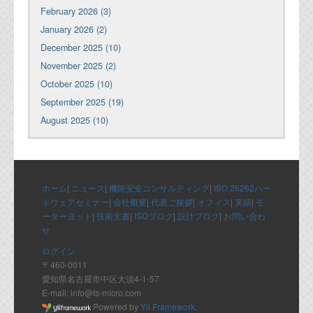
February 2026 (3)
January 2026 (2)
December 2025 (10)
November 2025 (2)
October 2025 (10)
September 2025 (19)
August 2025 (10)
ホーム
|
ニュース
|
機能安全コンサルティング
|
ISO 26262ハー
ドウェアセミナー
|
会社概要
|
代表ご挨拶
|
オフィス
|
実績
|
モ
ーターヨット
|
技術文書
|
ISOブログ
|
設計ブログ
|
お問い合わ
せ
ログイン
〒460-0011
愛知県名古屋市中区大須4-1-57
E-mail: info@fs-micro.com
Powered by
Yii Framework
.