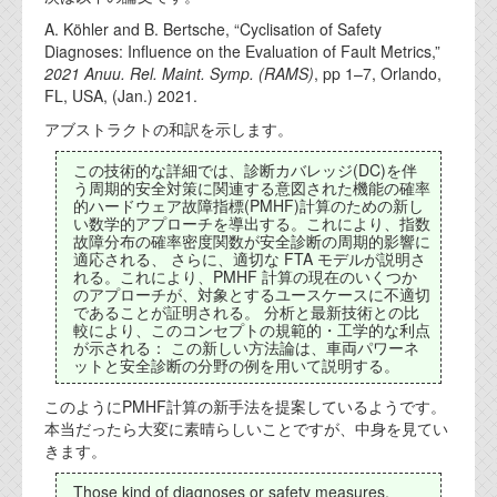
代表ご挨拶
A. Köhler and B. Bertsche, “Cyclisation of Safety
Diagnoses: Influence on the Evaluation of Fault Metrics,”
オフィス
2021 Anuu. Rel. Maint. Symp. (RAMS)
, pp 1–7, Orlando,
FL, USA, (Jan.) 2021.
実績
アブストラクトの和訳を示します。
ブログ
この技術的な詳細では、診断カバレッジ(DC)を伴
う周期的安全対策に関連する意図された機能の確率
的ハードウェア故障指標(PMHF)計算のための新し
機能安全ブログ
い数学的アプローチを導出する。これにより、指数
故障分布の確率密度関数が安全診断の周期的影響に
適応される、 さらに、適切な FTA モデルが説明さ
設計ブログ
れる。これにより、PMHF 計算の現在のいくつか
のアプローチが、対象とするユースケースに不適切
テクノロジ
であることが証明される。 分析と最新技術との比
較により、このコンセプトの規範的・工学的な利点
が示される： この新しい方法論は、車両パワーネ
ットと安全診断の分野の例を用いて説明する。
外部投稿記事
このようにPMHF計算の新手法を提案しているようです。
ブログテーマ
本当だったら大変に素晴らしいことですが、中身を見てい
きます。
技術文書
ご希望の方は、お問い合わせページから
Those kind of diagnoses or safety measures,