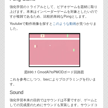
代表ご挨拶
強化学習のトライアルとして、ビデオゲームを題材に取り
上げます。本来はインベーダーゲームを対象としたいので
オフィス
すが複雑であるため、比較的単純なPongとします。
Youtubeで動作画像を探すと
このような動画
が見つかりま
実績
した。
ブログ
機能安全ブログ
設計ブログ
テクノロジ
図690.1 CmodA7toPMODボード回路図
これを参考にしつつ、bsvによりプログラミングを行いま
外部投稿記事
す。
ブログテーマ
Sound
技術文書
強化学習本来の目的ではサウンドは不要ですが、ゲームと
ご希望の方は、お問い合わせページから
しての完成度のためにサウンドも実装します。サウンドコ