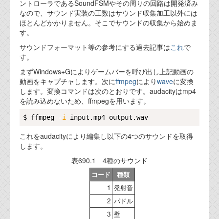
資料閲覧パスワードをお問い合わせ頂き
ントローラであるSoundFSMやその周りの回路は開発済み
ログインをお願い致します。アカウント
なので、サウンド実装の工数はサウンド収集加工以外には
ほとんどかかりません。そこでサウンドの収集から始めま
名は"opendocument"です。
す。
機能安全用語集
サウンドフォーマット等の参考にする過去記事は
これ
で
す。
設計用語集
まずWindows+Gによりゲームバーを呼び出し上記動画の
動画をキャプチャします。次に
ffmpeg
により
wave
に変換
オンラインショップ
します。変換コマンドは次のとおりです。audacityはmp4
を読み込めないため、ffmpegを用います。
お問い合わせ
Copy
$ ffmpeg 
-i
これをaudacityにより編集し以下の4つのサウンドを取得
FAQ
します。
お問い合わせフォーム
表690.1 4種のサウンド
コード
種類
1
発射音
2
パドル
3
壁