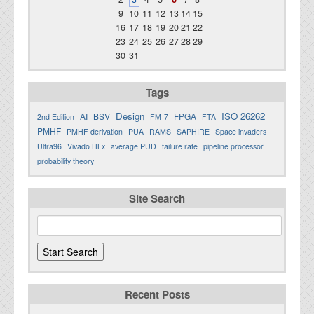
9
10
11
12
13
14
15
16
17
18
19
20
21
22
23
24
25
26
27
28
29
30
31
Tags
Design
ISO 26262
AI
BSV
FPGA
2nd Edition
FM-7
FTA
PMHF
PMHF derivation
PUA
RAMS
SAPHIRE
Space invaders
Ultra96
Vivado HLx
average PUD
failure rate
pipeline processor
probability theory
Site Search
Recent Posts