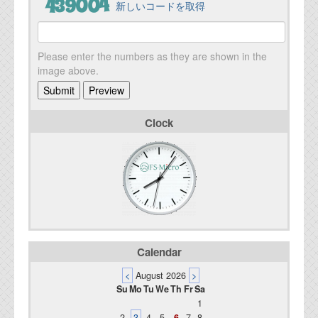
新しいコードを取得
Please enter the numbers as they are shown in the
image above.
Clock
Calendar
<
August 2026
>
Su
Mo
Tu
We
Th
Fr
Sa
1
2
3
4
5
6
7
8