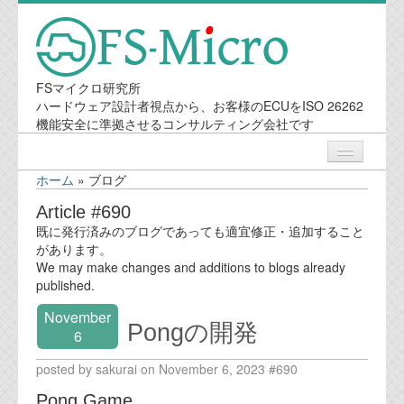
FSマイクロ研究所
ハードウェア設計者視点から、お客様のECUをISO 26262
機能安全に準拠させるコンサルティング会社です
ホーム
»
ブログ
ニュース
Article #690
既に発行済みのブログであっても適宜修正・追加すること
業務内容
があります。
We may make changes and additions to blogs already
published.
機能安全コンサルティング
November
Pongの開発
会社案内
6
posted by sakurai on November 6, 2023 #690
会社概要
Pong Game