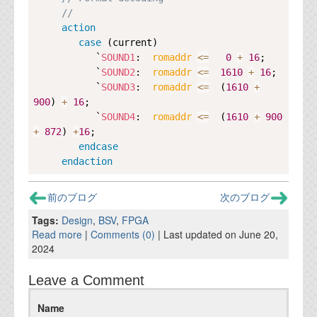
//
action
case
 (current)

           `
SOUND1
:  
romaddr 
<=
0
+
16
;

           `
SOUND2
:  
romaddr 
<=
1610
+
16
;

           `
SOUND3
:  
romaddr 
<=
  (
1610
+
900
) 
+
16
;

           `
SOUND4
:  
romaddr 
<=
  (
1610
+
900
+
872
) 
+
16
;

endcase
endaction
前のブログ
次のブログ
Tags:
Design
,
BSV
,
FPGA
Read more
|
Comments (0)
| Last updated on June 20,
2024
Leave a Comment
Name