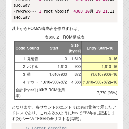
s3o.wav

-rwxrwx--- 
1
 root vboxsf  
4388
10
月 
29
21
:11 
以上からROMの構成表を作成すれば、
表690.2 ROM構成表
Size
Code
Sound
Start
Entry=Start+16
[bytes]
1
発射音
0
1,610
0+16
2
パドル
1,610
900
1,610+16
3
壁
1,610+900
872
(1,610+900)+16
4
アウト
1,610+900+872
4,388
(1,610+900+872)+16
合計 [bytes] (16KB ROM使用
7,770 (95%)
率)
となります。各サウンドのエントリは表の黄色で示したア
ドレスであり、これを次のようにbsvでFSM内に記述しま
す(次ページにFSMの全リストを掲載)。
Copy
// Format decoding