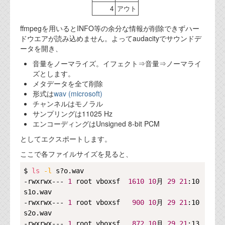
4
アウト
ffmpegを用いるとINFO等の余分な情報が削除できずハー
ドウエアが読み込めません。よってaudacityでサウンドデ
ータを開き、
音量をノーマライズ。イフェクト⇒音量⇒ノーマライ
ズとします。
メタデータを全て削除
形式は
wav (microsoft)
チャンネルはモノラル
サンプリングは11025 Hz
エンコーディングはUnsigned 8-bit PCM
としてエクスポートします。
ここで各ファイルサイズを見ると、
Copy
$ 
ls
-l
 s?o.wav

-rwxrwx--- 
1
 root vboxsf  
1610
10
月 
29
21
:10 
s1o.wav

-rwxrwx--- 
1
 root vboxsf   
900
10
月 
29
21
:10 
s2o.wav

-rwxrwx--- 
1
 root vboxsf   
872
10
月 
29
21
:13 