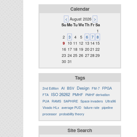
Calendar
<
August 2026
>
Su
Mo
Tu
We
Th
Fr
Sa
1
2
3
4
5
6
7
8
9
10
11
12
13
14
15
16
17
18
19
20
21
22
23
24
25
26
27
28
29
30
31
Tags
Design
AI
BSV
FPGA
2nd Edition
FM-7
ISO 26262
PMHF
FTA
PMHF derivation
PUA
RAMS
SAPHIRE
Space invaders
Ultra96
Vivado HLx
average PUD
failure rate
pipeline
processor
probability theory
Site Search