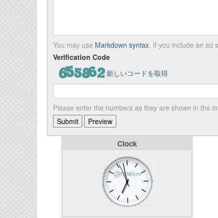
You may use
Markdown syntax
. If you include an ad s
Verification Code
新しいコードを取得
Please enter the numbers as they are shown in the 
Clock