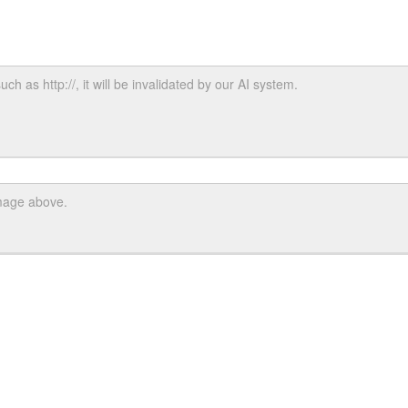
uch as http://, it will be invalidated by our AI system.
image above.