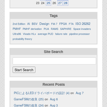
23
24
25
26
27
28
Tags
Design
ISO 26262
AI
BSV
FPGA
2nd Edition
FM-7
FTA
PMHF
PMHF derivation
PUA
RAMS
SAPHIRE
Space invaders
Ultra96
Vivado HLx
average PUD
failure rate
pipeline processor
probability theory
Site Search
Recent Posts
PICによるLEDドライバボードの設計 (4)
on
Aug 7
GameFSMの改良 (25)
on
Aug 6
GameFSMの改良 (24)
on
Aug 3