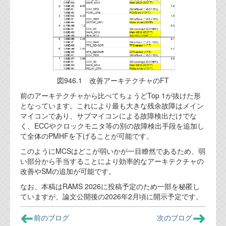
代表ご挨拶
オフィス
実績
ブログ
図946.1 改善アーキテクチャのFT
前のアーキテクチャから比べてちょうどTop 1が抜けた形
機能安全ブログ
となっています。これにより最も大きな残余故障はメイン
マイコンであり、サブマイコンによる故障検出だけでな
設計ブログ
く、ECCやクロックモニタ等の別の故障検出手段を追加し
て全体のPMHFを下げることが可能です。
テクノロジ
このようにMCSはどこが弱いかが一目瞭然であるため、弱
い部分から手当することにより効率的なアーキテクチャの
外部投稿記事
改善やSMの追加が可能です。
なお、本稿はRAMS 2026に投稿予定のため一部を秘匿し
ブログテーマ
ていますが、論文公開後の2026年2月頃に開示予定です。
技術文書
前のブログ
次のブログ
ご希望の方は、お問い合わせページから