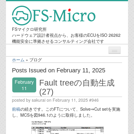
FSマイクロ研究所
ハードウェア設計者視点から、お客様のECUをISO 26262
機能安全に準拠させるコンサルティング会社です
ホーム
»
ブログ
ニュース
Posts Issued on February 11, 2025
Fault treeの自動生成
February
業務内容
11
(27)
機能安全コンサルティング
posted by sakurai on February 11, 2025 #946
前稿
の続きです。このFTについて、Solve⇒Cut setを実施
会社案内
し、MCSを図946.1のように取得しました。
会社概要