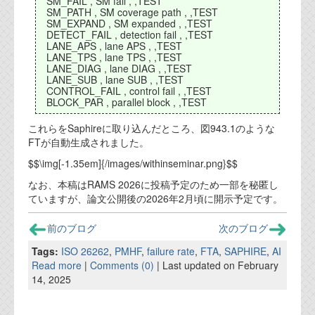
SM_FAIL , SM fail , ,TEST
資料閲覧パスワードをお問い合わせ頂き
SM_PATH , SM coverage path , ,TEST
ログインをお願い致します。アカウント
SM_EXPAND , SM expanded , ,TEST
名は"opendocument"です。
DETECT_FAIL , detection fail , ,TEST
LANE_APS , lane APS , ,TEST
LANE_TPS , lane TPS , ,TEST
機能安全用語集
LANE_DIAG , lane DIAG , ,TEST
LANE_SUB , lane SUB , ,TEST
設計用語集
CONTROL_FAIL , control fail , ,TEST
BLOCK_PAR , parallel block , ,TEST
オンラインショップ
これらをSaphireに取り込んだところ、図943.1のような
FTが自動生成されました。
お問い合わせ
$$\img[-1.35em]{/images/withinseminar.png}$$
なお、本稿はRAMS 2026に投稿予定のため一部を秘匿し
ていますが、論文公開後の2026年2月頃に開示予定です。
FAQ
お問い合わせフォーム
前のブログ
次のブログ
Tags:
ISO 26262
,
PMHF
,
failure rate
,
FTA
,
SAPHIRE
,
AI
Read more
|
Comments (0)
| Last updated on February
14, 2025