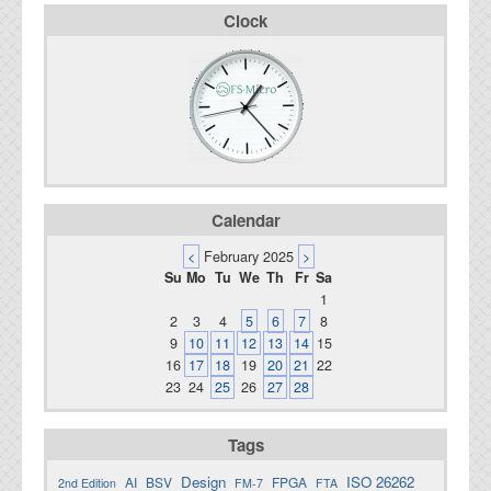
Clock
Calendar
<
February 2025
>
Su
Mo
Tu
We
Th
Fr
Sa
1
2
3
4
5
6
7
8
9
10
11
12
13
14
15
16
17
18
19
20
21
22
23
24
25
26
27
28
Tags
Design
ISO 26262
AI
BSV
FPGA
2nd Edition
FM-7
FTA