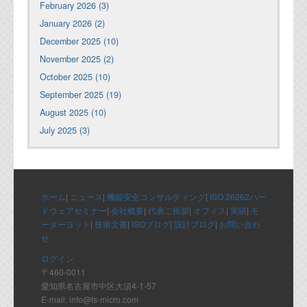
February 2026 (3)
January 2026 (2)
December 2025 (10)
November 2025 (2)
October 2025 (10)
September 2025 (19)
August 2025 (10)
July 2025 (3)
ホーム
|
ニュース
|
機能安全コンサルティング
|
ISO 26262ハー
ドウェアセミナー
|
会社概要
|
代表ご挨拶
|
オフィス
|
実績
|
モ
ーターヨット
|
技術文書
|
ISOブログ
|
設計ブログ
|
お問い合わ
せ
ログイン
〒460-0011
愛知県名古屋市中区大須4-1-57
E-mail: info@fs-micro.com