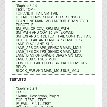
代表ご挨拶
*Saphire 8.2.9
TEST, TOP =
TOP AND IF_FAIL SM_FAIL
オフィス
IF_FAIL OR APS_SENSOR TPS_SENSOR
FCAN_LINE MAIN_MCU MOTOR_DRV MOTOR
実績
THROTTLE
SM_FAIL OR COV_REM SM_PATH
SM_PATH AND COV_90 SM_EXPAND
ブログ
SM_EXPAND OR DETECT_FAIL CONTROL_FAIL
DETECT_FAIL AND LANE_APS LANE_TPS
LANE_DIAG LANE_SUB
機能安全ブログ
LANE_APS OR APS_SENSOR MAIN_MCU
LANE_TPS OR TPS_SENSOR MAIN_MCU
LANE_DIAG OR DRIVER_DIAG MAIN_MCU
設計ブログ
LANE_SUB OR SUB_MCU
CONTROL_FAIL OR BLOCK_PAR RELAY_DRV
テクノロジ
RELAY
BLOCK_PAR AND MAIN_MCU SUB_MCU
TEST.GTD
外部投稿記事
*Saphire 8.2.9
ブログテーマ
TEST=
* Name , Description, Project
技術文書
TOP , TEST , ,TEST
ご希望の方は、お問い合わせページから
IF_FAIL , IF fail , ,TEST