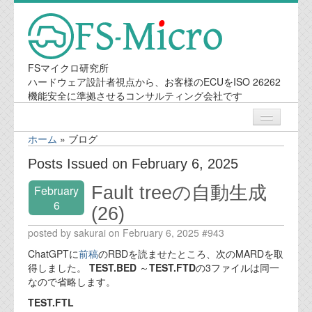
FSマイクロ研究所
ハードウェア設計者視点から、お客様のECUをISO 26262
機能安全に準拠させるコンサルティング会社です
ホーム
»
ブログ
ニュース
Posts Issued on February 6, 2025
Fault treeの自動生成
February
業務内容
6
(26)
機能安全コンサルティング
posted by sakurai on February 6, 2025 #943
ChatGPTに
前稿
のRBDを読ませたところ、次のMARDを取
会社案内
得しました。
TEST.BED
～
TEST.FTD
の3ファイルは同一
なので省略します。
会社概要
TEST.FTL