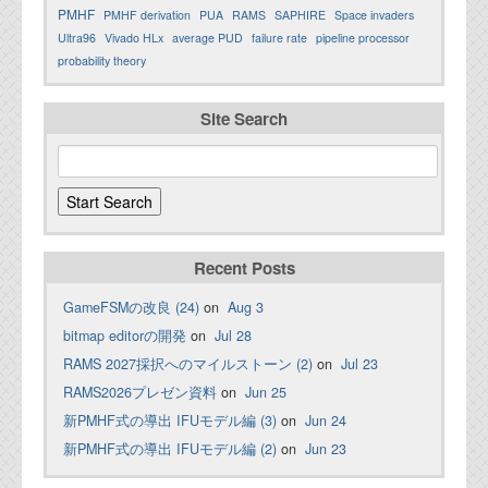
PMHF
PMHF derivation
PUA
RAMS
SAPHIRE
Space invaders
Ultra96
Vivado HLx
average PUD
failure rate
pipeline processor
probability theory
Site Search
Recent Posts
GameFSMの改良 (24)
on
Aug 3
bitmap editorの開発
on
Jul 28
RAMS 2027採択へのマイルストーン (2)
on
Jul 23
RAMS2026プレゼン資料
on
Jun 25
新PMHF式の導出 IFUモデル編 (3)
on
Jun 24
新PMHF式の導出 IFUモデル編 (2)
on
Jun 23