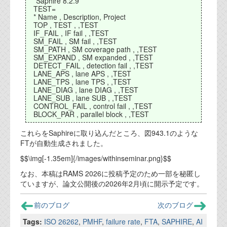
*Saphire 8.2.9
資料閲覧パスワードをお問い合わせ頂き
TEST=
ログインをお願い致します。アカウント
* Name , Description, Project
名は"opendocument"です。
TOP , TEST , ,TEST
IF_FAIL , IF fail , ,TEST
SM_FAIL , SM fail , ,TEST
機能安全用語集
SM_PATH , SM coverage path , ,TEST
SM_EXPAND , SM expanded , ,TEST
設計用語集
DETECT_FAIL , detection fail , ,TEST
LANE_APS , lane APS , ,TEST
LANE_TPS , lane TPS , ,TEST
オンラインショップ
LANE_DIAG , lane DIAG , ,TEST
LANE_SUB , lane SUB , ,TEST
CONTROL_FAIL , control fail , ,TEST
お問い合わせ
BLOCK_PAR , parallel block , ,TEST
これらをSaphireに取り込んだところ、図943.1のような
FTが自動生成されました。
FAQ
$$\img[-1.35em]{/images/withinseminar.png}$$
お問い合わせフォーム
なお、本稿はRAMS 2026に投稿予定のため一部を秘匿し
ていますが、論文公開後の2026年2月頃に開示予定です。
前のブログ
次のブログ
Tags:
ISO 26262
,
PMHF
,
failure rate
,
FTA
,
SAPHIRE
,
AI