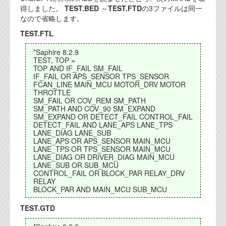
得しました。
TEST.BED
～
TEST.FTD
の3ファイルは同一
代表ご挨拶
なので省略します。
オフィス
TEST.FTL
実績
*Saphire 8.2.9
TEST, TOP =
TOP AND IF_FAIL SM_FAIL
ブログ
IF_FAIL OR APS_SENSOR TPS_SENSOR
FCAN_LINE MAIN_MCU MOTOR_DRV MOTOR
THROTTLE
機能安全ブログ
SM_FAIL OR COV_REM SM_PATH
SM_PATH AND COV_90 SM_EXPAND
SM_EXPAND OR DETECT_FAIL CONTROL_FAIL
設計ブログ
DETECT_FAIL AND LANE_APS LANE_TPS
LANE_DIAG LANE_SUB
テクノロジ
LANE_APS OR APS_SENSOR MAIN_MCU
LANE_TPS OR TPS_SENSOR MAIN_MCU
LANE_DIAG OR DRIVER_DIAG MAIN_MCU
LANE_SUB OR SUB_MCU
外部投稿記事
CONTROL_FAIL OR BLOCK_PAR RELAY_DRV
RELAY
ブログテーマ
BLOCK_PAR AND MAIN_MCU SUB_MCU
技術文書
TEST.GTD
ご希望の方は、お問い合わせページから