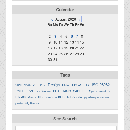
Calendar
<
August 2026
>
Su
Mo
Tu
We
Th
Fr
Sa
1
2
3
4
5
6
7
8
9
10
11
12
13
14
15
16
17
18
19
20
21
22
23
24
25
26
27
28
29
30
31
Tags
Design
ISO 26262
AI
BSV
FPGA
2nd Edition
FM-7
FTA
PMHF
PMHF derivation
PUA
RAMS
SAPHIRE
Space invaders
Ultra96
Vivado HLx
average PUD
failure rate
pipeline processor
probability theory
Site Search