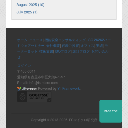
August 2025 (10)
July 2025 (1)
ホーム
|
ニュース
|
機能安全コンサルティング
|
ISO 26262ハー
ドウェアセミナー
|
会社概要
|
代表ご挨拶
|
オフィス
|
実績
|
モ
ーターヨット
|
技術文書
|
ISOブログ
|
設計ブログ
|
お問い合わ
せ
ログイン
〒460-0011
愛知県名古屋市中区大須4-1-57
E-mail: info@fs-micro.com
Powered by
Yii Framework
.
PAGE TOP
Copyright © 2013-2026 FSマイクロ研究所