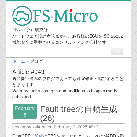
FSマイクロ研究所
ハードウェア設計者視点から、お客様のECUをISO 26262
機能安全に準拠させるコンサルティング会社です
ホーム
»
ブログ
ニュース
Article #943
既に発行済みのブログであっても適宜修正・追加すること
業務内容
があります。
We may make changes and additions to blogs already
published.
機能安全コンサルティング
Fault treeの自動生成
February
会社案内
6
(26)
posted by sakurai on February 6, 2025 #943
会社概要
ChatGPTに
前稿
のRBDを読ませたところ、次のMARDを取