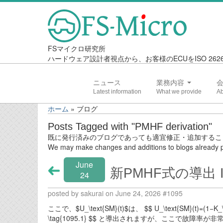
FSマイクロ研究所
ハードウェア設計者視点から、お客様のECUをISO 2
ニュース
業務内容
ホーム
»
ブログ
Posts Tagged with "PMHF derivation"
既に発行済みのブログであっても適宜修正・追加するこ
We may make changes and additions to blogs already p
June
新PMHF式の導出 I
24
posted by sakurai on June 24, 2026 #1095
ここで、$U_\text{SM}(t)$は、 $$ U_\text{SM}(t)=(1−K_\text
\tag{1095.1} $$ と導出されますが、ここで故障率が非常に小さい(