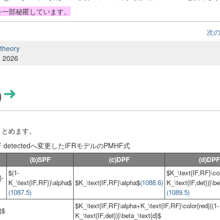
式を一部秘匿しています。
次
 theory
, 2026
)
てまとめます。
F detectedへ変更したIFRモデルのPMHF式
(b)SPF
(c)DPF
(d)DPF
$(1-
$K_\text{IF,RF}\col
}-
K_\text{IF,RF})\alpha$
$K_\text{IF,RF}\alpha$
(1088.6)
K_\text{IF,det})}\b
(1087.5)
(1089.5)
$K_\text{IF,RF}\alpha+K_\text{IF,RF}\color{red}{(1-
}$
K_\text{IF,det})}\beta_\text{d}$