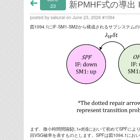
新PMHF式の導出 I
23
posted by sakurai on June 23, 2026 #1094
図1094.1にIF-SM1-SM2から構成されるサブシス
まず、微小時間間隔$[t, t+dt)$において初めてSPFによ
回VSG確率を表すものとします。SPFは図1094.1にお