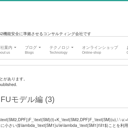
6262機能安全に準拠させるコンサルティング会社です
会社案内
ブログ
テクノロジ
オンラインショップ
とがあります。
ublished.
FUモデル編 (3)
{SM2,DPF})⁢F_\text{SM}(t)+K_\text{SM2,DPF}⁢F_\text{SM}(u),\ \ u:=
$\lambda_\text{SM1}u\le\lambda_\text{SM1}t\ll1$)こと