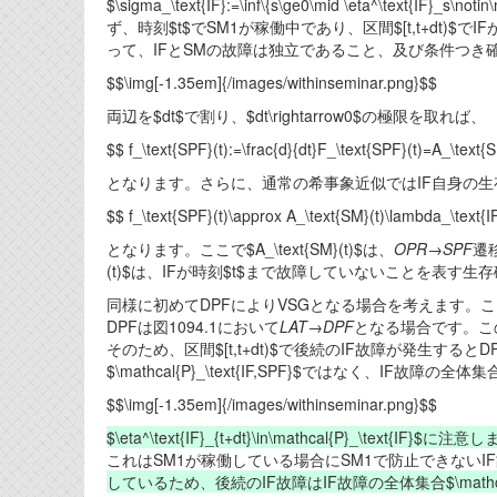
$\sigma_\text{IF}:=\inf\{s\ge0\mid \eta^\text
ず、時刻$t$でSM1が稼働中であり、区間$[t,t+dt)$でIFが
って、IFとSMの故障は独立であること、及び条件つき
$$\img[-1.35em]{/images/withinseminar.png}$$
両辺を$dt$で割り、$dt\rightarrow0$の極限を取れば、
$$ f_\text{SPF}(t):=\frac{d}{dt}F_\text{SPF}(t)=A_\text{
となります。さらに、通常の希事象近似ではIF自身の生存確率を$R
$$ f_\text{SPF}(t)\approx A_\text{SM}(t)\lambda_\text{I
となります。ここで$A_\text{SM}(t)$は、
OPR
→
SPF
遷
(t)$は、IFが時刻$t$まで故障していないことを表す
同様に初めてDPFによりVSGとなる場合を考えます。ここで、
DPFは図1094.1において
LAT
→
DPF
となる場合です。こ
そのため、区間$[t,t+dt)$で後続のIF故障が発生す
$\mathcal{P}_\text{IF,SPF}$ではなく、IF故障の全体
$$\img[-1.35em]{/images/withinseminar.png}$$
$\eta^\text{IF}_{t+dt}\in\mathcal{P}_\text{IF}$に注
これはSM1が稼働している場合にSM1で防止できないI
しているため、後続のIF故障はIF故障の全体集合$\mathcal{