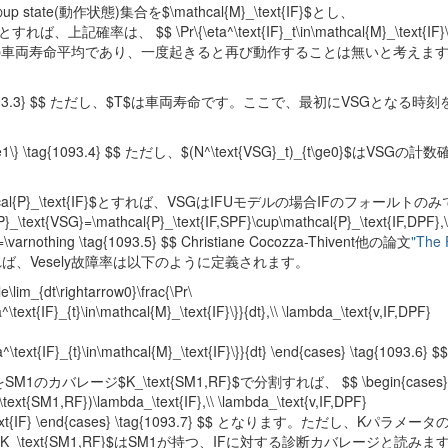
up state(動作状態)集合を$\mathcal{M}_\text{IF}$とし、
ば、上記確率は、 $$ \Pr\{\eta^\text{IF}_t\in\mathcal{M}_\text{IF}\
Gとなる確率の車両寿命平均であり、一度起きると再び動作することは無いと考えま
}(T) \tag{1093.3} $$ ただし、$T$は車両寿命です。ここで、最初にVSGとなる時刻
。
SG}_t\ge1\} \tag{1093.4} $$ ただし、$(N^\text{VSG}_t)_{t\ge0}$はVS
hcal{P}_\text{IF}$とすれば、VSGはIFUモデルの場合IFのフォールト
}=\mathcal{P}_\text{IF,SPF}\cup\mathcal{P}_\text{IF,DPF},\
F}=\varnothing \tag{1093.5} $$ Christiane Cocozza-Thivent他の論文
"The 
よれば、Vesely故障率は以下のように定義されます。
e\lim_{dt\rightarrow0}\frac{\Pr\
^\text{IF}_{t}\in\mathcal{M}_\text{IF}\}}{dt},\\ \lambda_\text{v,IF,DPF}
a^\text{IF}_{t}\in\mathcal{M}_\text{IF}\}}{dt} \end{cases} \tag{1093.6} $$
カバレージ$K_\text{SM1,RF}$で分割すれば、 $$ \begin{cases}
\text{SM1,RF})\lambda_\text{IF},\\ \lambda_\text{v,IF,DPF}
mbda_\text{IF} \end{cases} \tag{1093.7} $$ となります。ただし、Kパラ
text{SM1,RF}$はSM1が持つ、IFに対する診断カバレージと読みま