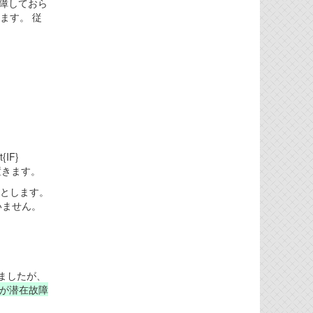
IFが故障しておら
移します。 従
IF}
置きます。
ものとします。
いません。
考えましたが、
1が潜在故障