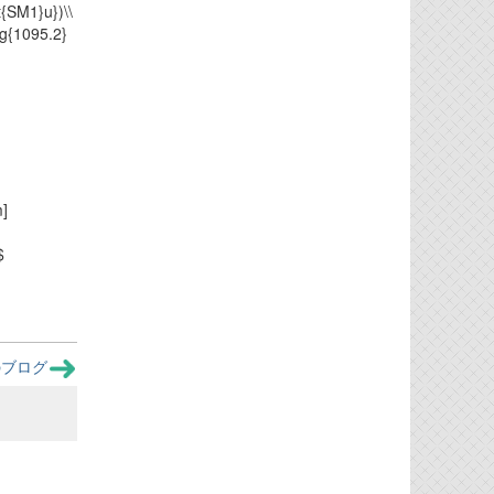
{SM1}u})\\
ag{1095.2}
m]
$
のブログ