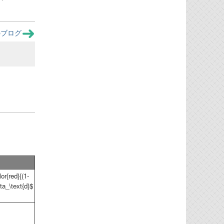
のブログ
or{red}{(1-
eta_\text{d}$