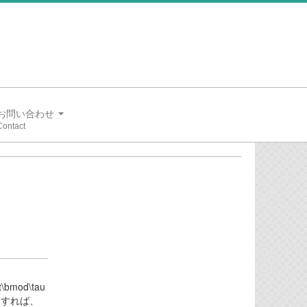
お問い合わせ
t\bmod\tau
を利用すれば、