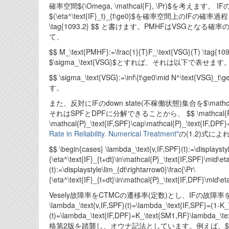
確率空間$(\Omega, \mathcal{F}, \Pr)$を考えます。 IFの
$(\eta^\text{IF}_t)_{t\ge0}$を確率空間上のIFの確率過程とすれ
\tag{1093.2} $$ と書けます。PMHFはVS
て、
$$ M_\text{PMHF}:=\frac{1}{T}F_\text{VSG
$\sigma_\text{VSG}$とすれば、それは以下で表せます
$$ \sigma_\text{VSG}:=\inf\{t\ge0\mid N^\text{V
す。
また、反対にIFのdown state(不稼働状態)集合を$\mat
それはSPFとDPFに分解できることから、 $$ \mathcal{P}_\text{VSG
\mathcal{P}_\text{IF,SPF}\cap\mathcal{P}_\text{IF,DP
Rate in Reliability. Numerical Treatment"
の(1.2)式に
$$ \begin{cases} \lambda_\text{v,IF,SPF}(t):=\displaystyl
{\eta^\text{IF}_{t+dt}\in\mathcal{P}_\text{IF,SPF}\mid\eta
(t):=\displaystyle\lim_{dt\rightarrow0}\frac{\Pr\
{\eta^\text{IF}_{t+dt}\in\mathcal{P}_\text{IF,DPF}\mid\et
Vesely故障率をCTMCの遷移率(定数)とし、IFの故障率をSM1の
\lambda_\text{v,IF,SPF}(t)=\lambda_\text{IF,SPF}=(1-K_
(t)=\lambda_\text{IF,DPF}=K_\text{SM1,RF}\la
格第2版を踏襲し、オウナ記法としています。例えば、$K_\