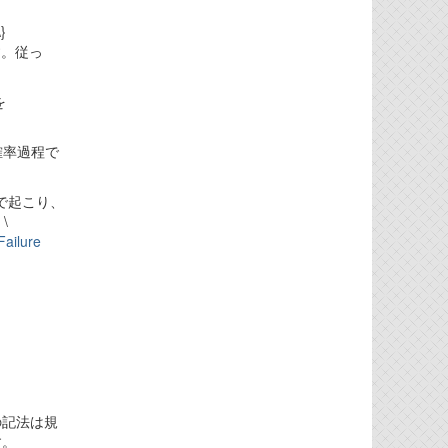
}
す。従っ
を
Gの計数確率過程で
のみで起こり、
 \
Failure
メータの記法は規
す。