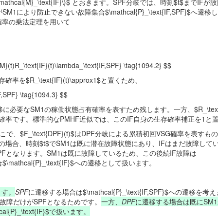
{IF}_s\notin\mathcal{M}_\text{IF}\}$ とおきます。SPF分岐では、時刻$t$まで
SM1により防止できない故障集合$\mathcal{P}_\text{IF,SPF}$へ遷
確率の乗法定理を用いて
SM}(t)R_\text{IF}(t)\lambda_\text{IF,SPF} \tag{1094.2} $$
_\text{IF}(t)\approx1$と置くため、
F,SPF} \tag{1094.3} $$
移に必要なSM1の稼働状態占有確率を表すため残します。一方、$R_\text{
生存確率です。標準的なPMHF近似では、このIF自身の生存確率補正を1と
$F_\text{DPF}(t)$はDPF分岐による累積初回VSG確率を表す
の場合、時刻$t$でSM1は既に潜在故障状態にあり、IFはまだ故障して
るとDPFとなります。SM1は既に故障しているため、この後続IF故障は
集合$\mathcal{P}_\text{IF}$への遷移として扱います。
意します。
SPF
に遷移する場合は$\mathcal{P}_\text{IF,SPF}$への遷移を
F故障だけがSPFとなるためです。
一方、
DPF
に遷移する場合は既にSM
P}_\text{IF}$で扱います。