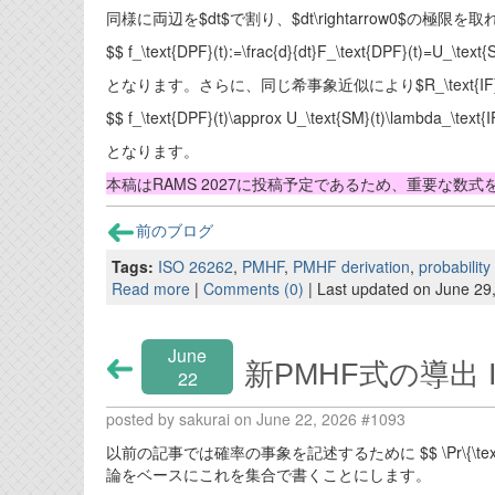
同様に両辺を$dt$で割り、$dt\rightarrow0$の極限を
$$ f_\text{DPF}(t):=\frac{d}{dt}F_\text{DPF}(t)=U_\text{
となります。さらに、同じ希事象近似により$R_\text{IF}(
$$ f_\text{DPF}(t)\approx U_\text{SM}(t)\lambda_\text{I
となります。
本稿はRAMS 2027に投稿予定であるため、重要な数
前のブログ
Tags:
ISO 26262
,
PMHF
,
PMHF derivation
,
probability
Read more
|
Comments (0)
| Last updated on June 29
June
新PMHF式の導出 
22
posted by sakurai on June 22, 2026 #1093
以前の記事では確率の事象を記述するために $$ \Pr\{\text{
論をベースにこれを集合で書くことにします。