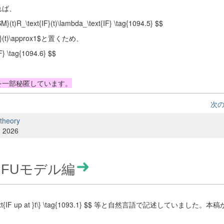
取れば、
SM}(t)R_\text{IF}(t)\lambda_\text{IF} \tag{1094.5} $$
t)\approx1$と置くため、
F} \tag{1094.6} $$
式を一部秘匿しています。
次
 theory
, 2026
IFUモデル編
IF up at }t\} \tag{1093.1} $$ 等と自然言語で記述していました。