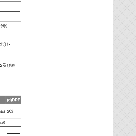
t{d}$
ft[(1-
.2及び表
(d)DPF
ha$
$0$
ha$