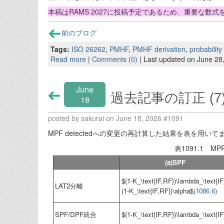
本稿はRAMS 2027に投稿予定であるため、重要な数
前のブログ
Tags:
ISO 26262
,
PMHF
,
PMHF derivation
,
probability
Read more
|
Comments (0)
| Last updated on June 28
June
過去記事の訂正 (7
18
posted by sakurai on June 18, 2026 #1091
MPF detectedへの変更の再計算した結果を表を用い
表1091.1 MP
(a)SPF
$(1-K_\text{IF,RF})\lambda_\text{IF
LAT2分離
(1-K_\text{IF,RF})\alpha$
(1086.6)
SPF/DPF統合
$(1-K_\text{IF,RF})\lambda_\text{IF