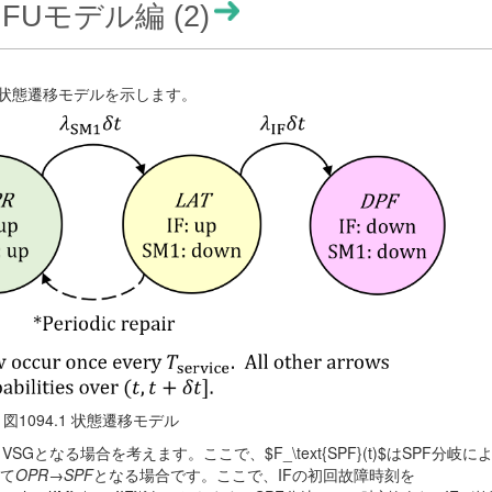
FUモデル編 (2)
テムの状態遷移モデルを示します。
図1094.1 状態遷移モデル
りVSGとなる場合を考えます。ここで、$F_\text{SPF}(t)$はSPF分岐
いて
OPR
→
SPF
となる場合です。ここで、IFの初回故障時刻を