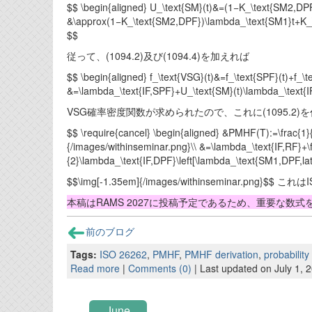
$$ \begin{aligned} U_\text{SM}(t)&=(1−K_\text{SM2,DPF
&\approx(1−K_\text{SM2,DPF})⁢\lambda_\text{SM1}t+K_\t
$$
従って、(1094.2)及び(1094.4)を加えれば
$$ \begin{aligned} f_\text{VSG}(t)&=f_\text{SPF}(t)+f_\
&=\lambda_\text{IF,SPF}+U_\text{SM}(t)\lambda_\text{I
VSG確率密度関数が求められたので、これに(1095.2
$$ \require{cancel} \begin{aligned} &PMHF(T):=\frac{1}
{/images/withinseminar.png}\\ &=\lambda_\text{IF,RF}+\
{2}\lambda_\text{IF,DPF}\left[\lambda_\text{SM1,DPF,la
$$\img[-1.35em]{/images/withinseminar.pn
本稿はRAMS 2027に投稿予定であるため、重要な数
前のブログ
Tags:
ISO 26262
,
PMHF
,
PMHF derivation
,
probability
Read more
|
Comments (0)
| Last updated on July 1, 
June