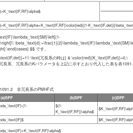
F}+K_\text{IF,RF}\alpha$
+K_\text{IF,RF}\alpha+K_\text{IF,RF}\color{red}{(1-K_\text{IF,det})}\beta_\tex
t{IF}\lambda_\text{SM}\left[(1-
ght]\\ \beta_\text{d}:=\frac{1}{2}\lambda_\text{IF}\lambda_\text{SM}\le
\right] \end{cases} $$ です。
xt{IF,det}}=1\\ \text{冗長系の時は} & \color{red}{K_\text{IF,det}}=0,\
091.1に対して、非冗長系、冗長系のKパラメータを上記に示すとおり代入した表を表1091
1091.2 非冗長系のPMHF式
(a)SPF
(b)SPF
(c)DPF
bda_\text{IF}-(1-
$(1-
$K_\text{IF,RF}\alp
K_\text{IF,RF})\alpha$
bda_\text{IF}$
$K_\text{IF,RF}\alp
bda_\text{IF}+K_\text{IF,RF}\alpha$