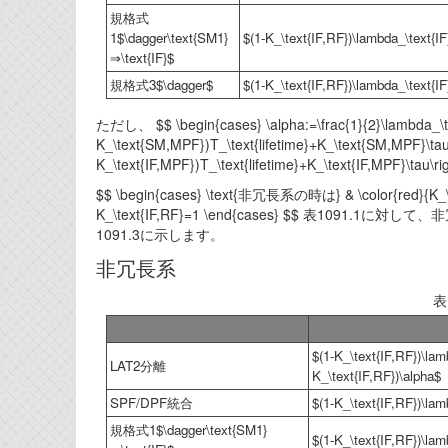
規格式
1$\dagger\text{SM1}
$(1-K_\text{IF,RF})\lambda_\text{I
⇒\text{IF}$
規格式3$\dagger$
$(1-K_\text{IF,RF})\lambda_\text{IF}
ただし、 $$ \begin{cases} \alpha:=\frac{1}{2}\lambda_\tex
K_\text{SM,MPF})T_\text{lifetime}+K_\text{SM,MPF}\tau\ri
K_\text{IF,MPF})T_\text{lifetime}+K_\text{IF,MPF}\tau
$$ \begin{cases} \text{非冗長系の時は} & \color{red}{K_\te
K_\text{IF,RF}=1 \end{cases} $$ 表1
1091.3に示します。
非冗長系
表
$(1-K_\text{IF,RF})\lam
LAT2分離
K_\text{IF,RF})\alpha$
SPF/DPF統合
$(1-K_\text{IF,RF})\lam
規格式1$\dagger\text{SM1}
$(1-K_\text{IF,RF})\lam