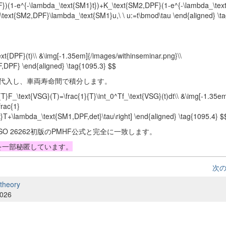
})(1-e^{-\lambda_\text{SM1}t})+K_\text{SM2,DPF}⁢(1-e^{-\lambda_\text
ext{SM2,DPF}⁢\lambda_\text{SM1}u,\ \ u:=t\bmod\tau \end{aligned} \t
text{DPF}(t)\\ &\img[-1.35em]{/images/withinseminar.png}\\
F,DPF} \end{aligned} \tag{1095.3} $$
)を代入し、車両寿命間で積分します。
{T}F_\text{VSG}(T)=\frac{1}{T}\int_0^Tf_\text{VSG}(t)dt\\ &\img[-1.35e
frac{1}
t}T+\lambda_\text{SM1,DPF,det}\tau\right] \end{aligned} \tag{1095.4} $
g}$$ これはISO 26262初版のPMHF公式と完全に一致します。
式を一部秘匿しています。
次
 theory
2026