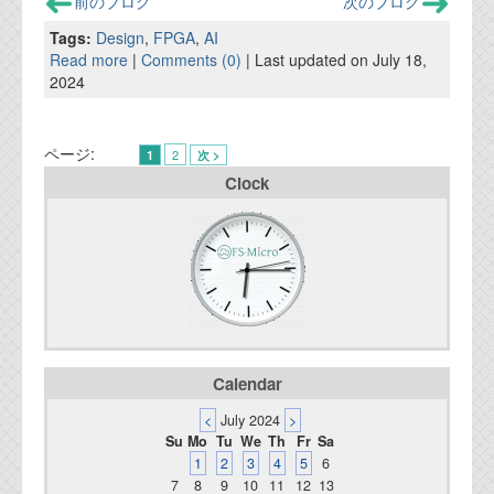
前のブログ
次のブログ
Tags:
Design
,
FPGA
,
AI
Read more
|
Comments (0)
| Last updated on July 18,
2024
ページ:
2
1
次 >
Clock
Calendar
<
July 2024
>
Su
Mo
Tu
We
Th
Fr
Sa
1
2
3
4
5
6
7
8
9
10
11
12
13