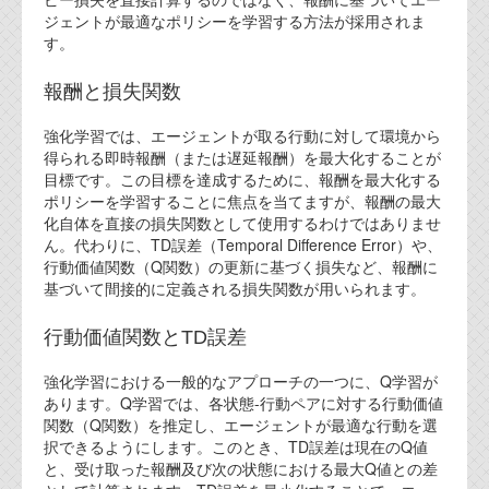
ジェントが最適なポリシーを学習する方法が採用されま
す。
報酬と損失関数
強化学習では、エージェントが取る行動に対して環境から
得られる即時報酬（または遅延報酬）を最大化することが
目標です。この目標を達成するために、報酬を最大化する
ポリシーを学習することに焦点を当てますが、報酬の最大
化自体を直接の損失関数として使用するわけではありませ
ん。代わりに、TD誤差（Temporal Difference Error）や、
行動価値関数（Q関数）の更新に基づく損失など、報酬に
基づいて間接的に定義される損失関数が用いられます。
行動価値関数とTD誤差
強化学習における一般的なアプローチの一つに、Q学習が
あります。Q学習では、各状態-行動ペアに対する行動価値
関数（Q関数）を推定し、エージェントが最適な行動を選
択できるようにします。このとき、TD誤差は現在のQ値
と、受け取った報酬及び次の状態における最大Q値との差