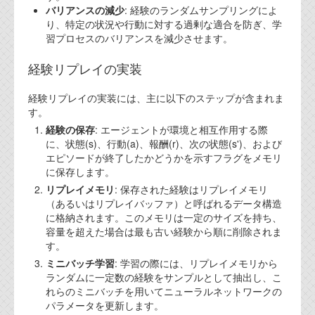
バリアンスの減少
: 経験のランダムサンプリングによ
り、特定の状況や行動に対する過剰な適合を防ぎ、学
習プロセスのバリアンスを減少させます。
経験リプレイの実装
経験リプレイの実装には、主に以下のステップが含まれま
す。
経験の保存
: エージェントが環境と相互作用する際
に、状態(s)、行動(a)、報酬(r)、次の状態(s')、および
エピソードが終了したかどうかを示すフラグをメモリ
に保存します。
リプレイメモリ
: 保存された経験はリプレイメモリ
（あるいはリプレイバッファ）と呼ばれるデータ構造
に格納されます。このメモリは一定のサイズを持ち、
容量を超えた場合は最も古い経験から順に削除されま
す。
ミニバッチ学習
: 学習の際には、リプレイメモリから
ランダムに一定数の経験をサンプルとして抽出し、こ
れらのミニバッチを用いてニューラルネットワークの
パラメータを更新します。