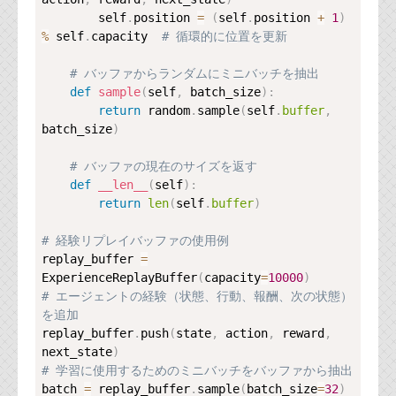
        self
.
position 
=
(
self
.
position 
+
1
)
%
 self
.
capacity  
# 循環的に位置を更新
# バッファからランダムにミニバッチを抽出
def
sample
(
self
,
 batch_size
)
:
return
 random
.
sample
(
self
.
buffer
,
batch_size
)
# バッファの現在のサイズを返す
def
__len__
(
self
)
:
return
len
(
self
.
buffer
)
# 経験リプレイバッファの使用例
replay_buffer 
=
ExperienceReplayBuffer
(
capacity
=
10000
)
# エージェントの経験（状態、行動、報酬、次の状態）
を追加
replay_buffer
.
push
(
state
,
 action
,
 reward
,
next_state
)
# 学習に使用するためのミニバッチをバッファから抽出
batch 
=
 replay_buffer
.
sample
(
batch_size
=
32
)