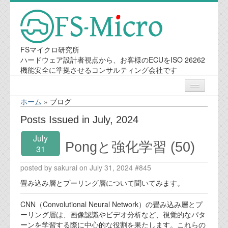
FSマイクロ研究所
ハードウェア設計者視点から、お客様のECUをISO 26262
機能安全に準拠させるコンサルティング会社です
ホーム
»
ブログ
ニュース
Posts Issued in July, 2024
July
業務内容
Pongと強化学習 (50)
31
posted by sakurai on July 31, 2024 #845
機能安全コンサルティング
畳み込み層とプーリング層について聞いてみます。
会社案内
CNN（Convolutional Neural Network）の畳み込み層とプ
ーリング層は、画像認識やビデオ分析など、視覚的なパタ
会社概要
ーンを学習する際に中心的な役割を果たします。これらの