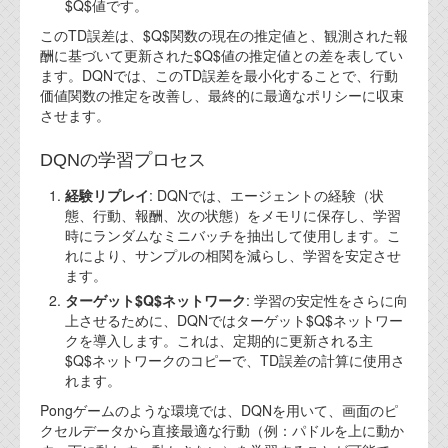
$Q$値です。
このTD誤差は、$Q$関数の現在の推定値と、観測された報
酬に基づいて更新された$Q$値の推定値との差を表してい
ます。DQNでは、このTD誤差を最小化することで、行動
価値関数の推定を改善し、最終的に最適なポリシーに収束
させます。
DQNの学習プロセス
経験リプレイ
: DQNでは、エージェントの経験（状
態、行動、報酬、次の状態）をメモリに保存し、学習
時にランダムなミニバッチを抽出して使用します。こ
れにより、サンプルの相関を減らし、学習を安定させ
ます。
ターゲット$Q$ネットワーク
: 学習の安定性をさらに向
上させるために、DQNではターゲット$Q$ネットワー
クを導入します。これは、定期的に更新される主
$Q$ネットワークのコピーで、TD誤差の計算に使用さ
れます。
Pongゲームのような環境では、DQNを用いて、画面のピ
クセルデータから直接最適な行動（例：パドルを上に動か