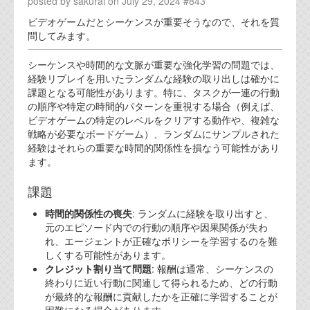
posted by sakurai on July 29, 2024 #843
ビデオゲームだとシーケンスが重要そうなので、それを質
問してみます。
シーケンスや時間的な文脈が重要な強化学習の問題では、
経験リプレイを用いたランダムな経験の取り出しは確かに
課題となる可能性があります。特に、タスクが一連の行動
の順序や特定の時間的パターンを重視する場合（例えば、
ビデオゲームの特定のレベルをクリアする動作や、複雑な
戦略が必要なボードゲーム）、ランダムにサンプルされた
経験はそれらの重要な時間的関係性を損なう可能性があり
ます。
課題
時間的関係性の喪失
: ランダムに経験を取り出すと、
元のエピソード内での行動の順序や因果関係が失わ
れ、エージェントが正確なポリシーを学習するのを難
しくする可能性があります。
クレジット割り当て問題
: 報酬は通常、シーケンスの
終わりに近い行動に関連して得られるため、どの行動
が最終的な報酬に貢献したかを正確に学習することが