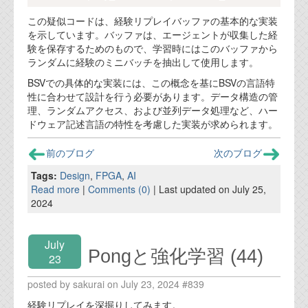
この疑似コードは、経験リプレイバッファの基本的な実装
を示しています。バッファは、エージェントが収集した経
験を保存するためのもので、学習時にはこのバッファから
ランダムに経験のミニバッチを抽出して使用します。
BSVでの具体的な実装には、この概念を基にBSVの言語特
性に合わせて設計を行う必要があります。データ構造の管
理、ランダムアクセス、および並列データ処理など、ハー
ドウェア記述言語の特性を考慮した実装が求められます。
前のブログ
次のブログ
Tags:
Design
,
FPGA
,
AI
Read more
|
Comments (0)
| Last updated on July 25,
2024
July
Pongと強化学習 (44)
23
posted by sakurai on July 23, 2024 #839
経験リプレイを深掘りしてみます。