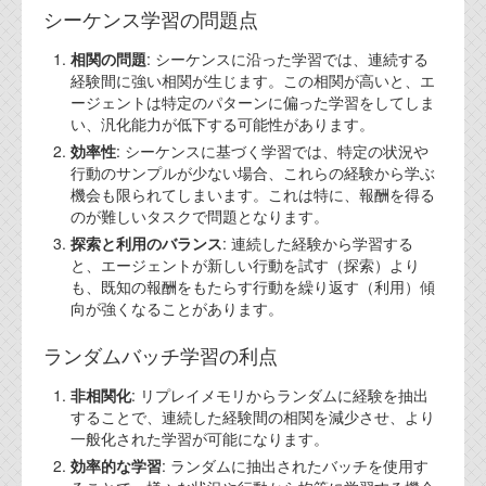
シーケンス学習の問題点
相関の問題
: シーケンスに沿った学習では、連続する
経験間に強い相関が生じます。この相関が高いと、エ
ージェントは特定のパターンに偏った学習をしてしま
い、汎化能力が低下する可能性があります。
効率性
: シーケンスに基づく学習では、特定の状況や
行動のサンプルが少ない場合、これらの経験から学ぶ
機会も限られてしまいます。これは特に、報酬を得る
のが難しいタスクで問題となります。
探索と利用のバランス
: 連続した経験から学習する
と、エージェントが新しい行動を試す（探索）より
も、既知の報酬をもたらす行動を繰り返す（利用）傾
向が強くなることがあります。
ランダムバッチ学習の利点
非相関化
: リプレイメモリからランダムに経験を抽出
することで、連続した経験間の相関を減少させ、より
一般化された学習が可能になります。
効率的な学習
: ランダムに抽出されたバッチを使用す