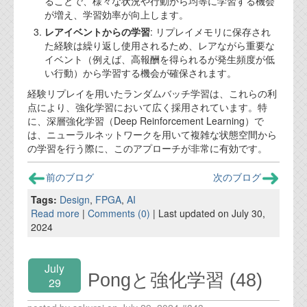
ることで、様々な状況や行動から均等に学習する機会
が増え、学習効率が向上します。
レアイベントからの学習
: リプレイメモリに保存され
た経験は繰り返し使用されるため、レアながら重要な
イベント（例えば、高報酬を得られるが発生頻度が低
い行動）から学習する機会が確保されます。
経験リプレイを用いたランダムバッチ学習は、これらの利
点により、強化学習において広く採用されています。特
に、深層強化学習（Deep Reinforcement Learning）で
は、ニューラルネットワークを用いて複雑な状態空間から
の学習を行う際に、このアプローチが非常に有効です。
前のブログ
次のブログ
Tags:
Design
,
FPGA
,
AI
Read more
|
Comments (0)
| Last updated on July 30,
2024
July
Pongと強化学習 (48)
29