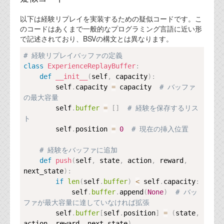
以下は経験リプレイを実装するための疑似コードです。こ
のコードはあくまで一般的なプログラミング言語に近い形
で記述されており、BSVの構文とは異なります。
Copy
# 経験リプレイバッファの定義
class
ExperienceReplayBuffer
:
def
__init__
(
self
,
 capacity
)
:
        self
.
capacity 
=
 capacity  
# バッファ
の最大容量
        self
.
buffer
=
[
]
# 経験を保存するリス
ト
        self
.
position 
=
0
# 現在の挿入位置
# 経験をバッファに追加
def
push
(
self
,
 state
,
 action
,
 reward
,
next_state
)
:
if
len
(
self
.
buffer
)
<
 self
.
capacity
:
            self
.
buffer
.
append
(
None
)
# バッ
ファが最大容量に達していなければ拡張
        self
.
buffer
[
self
.
position
]
=
(
state
,
action
,
 reward
,
 next_state
)