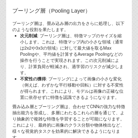
資料閲覧パスワードをお問い合わせ頂き
ログインをお願い致します。アカウント
プーリング層（Pooling Layer）
名は"opendocument"です。
プーリング層は、畳み込み層の出力をさらに処理し、以下
機能安全用語集
のような役割を果たします。
次元削減
: プーリング層は、特徴マップのサイズを縮
設計用語集
小します。これは、特徴マップ内の小さな領域（通常
は2x2や3x3の領域）に対して最大値を取るMax
オンラインショップ
Poolingや、平均値を計算するAverage Poolingなどの
操作を行うことで実現されます。この次元削減によ
り、計算負荷が軽減され、過学習のリスクが減少しま
お問い合わせ
す。
不変性の獲得
: プーリングによって画像の小さな変化
（例えば、わずかな平行移動や回転）に対する不変性
FAQ
が得られます。これにより、モデルは画像の正確な位
置に依存せずに特徴を認識できるようになります。
お問い合わせフォーム
畳み込み層とプーリング層は、合わせてCNNの強力な特徴
抽出能力を形成し、多層にわたるこれらの層を通じて、よ
り抽象的で複雑な特徴を学習することが可能になります。
これにより、最終的に画像のクラス分類や物体検出など、
様々な視覚的タスクを効果的に解決できるようになりま
す。