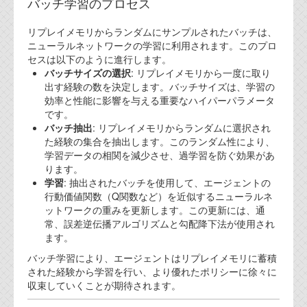
バッチ学習のプロセス
リプレイメモリからランダムにサンプルされたバッチは、
ニューラルネットワークの学習に利用されます。このプロ
セスは以下のように進行します。
バッチサイズの選択
: リプレイメモリから一度に取り
出す経験の数を決定します。バッチサイズは、学習の
効率と性能に影響を与える重要なハイパーパラメータ
です。
バッチ抽出
: リプレイメモリからランダムに選択され
た経験の集合を抽出します。このランダム性により、
学習データの相関を減少させ、過学習を防ぐ効果があ
ります。
学習
: 抽出されたバッチを使用して、エージェントの
行動価値関数（Q関数など）を近似するニューラルネ
ットワークの重みを更新します。この更新には、通
常、誤差逆伝播アルゴリズムと勾配降下法が使用され
ます。
バッチ学習により、エージェントはリプレイメモリに蓄積
された経験から学習を行い、より優れたポリシーに徐々に
収束していくことが期待されます。