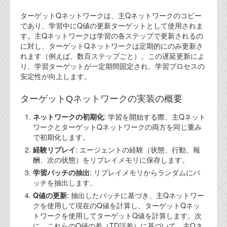
ターゲットQネットワークは、主Qネットワークのコピー
であり、学習中にQ値の更新ターゲットとして使用されま
す。主Qネットワークは学習の各ステップで更新されるの
に対し、ターゲットQネットワークは定期的にのみ更新さ
れます（例えば、数百ステップごと）。この遅延更新によ
り、学習ターゲットが一定期間固定され、学習プロセスの
安定性が向上します。
ターゲットQネットワークの実装の概要
ネットワークの初期化
: 学習を開始する際、主Qネット
ワークとターゲットQネットワークの両方を同じ重み
で初期化します。
経験リプレイ
: エージェントの経験（状態、行動、報
酬、次の状態）をリプレイメモリに保存します。
学習バッチの抽出
: リプレイメモリからランダムにバ
ッチを抽出します。
Q値の更新
: 抽出したバッチに基づき、主Qネットワー
クを使用して現在のQ値を計算し、ターゲットQネッ
トワークを使用してターゲットQ値を計算します。次
に、これらのQ値の差（TD誤差）に基づいて、主Qネ