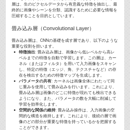
層は、生のピクセルデータから有意義な特徴を抽出し、最
代表ご挨拶
終的に画像やシーンを分類、認識するために必要な情報を
圧縮することを目的としています。
オフィス
畳み込み層（Convolutional Layer）
実績
畳み込み層は、CNNの基礎を成す層であり、以下のような
ブログ
重要な役割を担います。
特徴抽出
: 畳み込み層は、画像から低レベルから高レ
機能安全ブログ
ベルまでの特徴を自動で学習します。この層は、カー
ネル（またはフィルタ）を用いて入力画像をスキャン
設計ブログ
し、特定の特徴（エッジ、角、テクスチャなど）の存
在を検出するための特徴マップを生成します。
テクノロジ
パラメータの共有
: カーネルは画像全体にわたって同
じ重みを使用して畳み込みを行います。これにより、
畳み込み層は画像のどこに特徴が現れても検出できる
外部投稿記事
ようになり、また、パラメータの数を大幅に削減して
学習を効率化します。
ブログテーマ
空間的な関係の維持
: 畳み込み操作は、入力画像の空
間的な構造を維持します。これにより、後続の層で画
技術文書
像のどの部分が重要な特徴を持っているかを把握する
ご希望の方は、お問い合わせページから
ことができます。