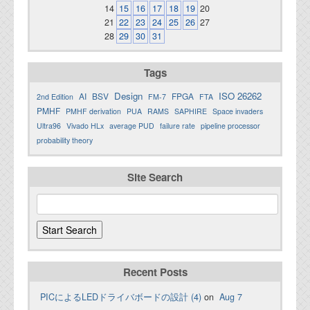
14
15
16
17
18
19
20
21
22
23
24
25
26
27
28
29
30
31
Tags
Design
ISO 26262
AI
BSV
FPGA
2nd Edition
FM-7
FTA
PMHF
PMHF derivation
PUA
RAMS
SAPHIRE
Space invaders
Ultra96
Vivado HLx
average PUD
failure rate
pipeline processor
probability theory
Site Search
Recent Posts
PICによるLEDドライバボードの設計 (4)
on
Aug 7