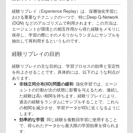
経験リプレイ（Experience Replay）は、深層強化学習に
おける重要なテクニックの一つで、特にDeep Q-Network
(DQN) などのアルゴリズムで利用されます。この方法は、
エージェントが環境との相互作用から得た経験をメモリに
保存し、学習の際にそのメモリからランダムにサンプルを
抽出して再利用するというものです。
経験リプレイの目的
経験リプレイの主な目的は、学習プロセスの効率と安定性
を向上させることです。具体的には、以下のような利点が
あります。
非独立同分布(IID)問題の緩和
: 強化学習では、エージ
ェントの行動が次の状態に影響を与えるため、連続し
た経験は高い相関を持ちます。経験リプレイにより、
過去の経験をランダムにサンプルすることで、これら
の相関を減少させ、学習データがIIDに近くなるように
します。
効率的な学習
: 同じ経験を複数回学習に使用すること
で、得られたデータから最大限の学習効果を得られま
す。