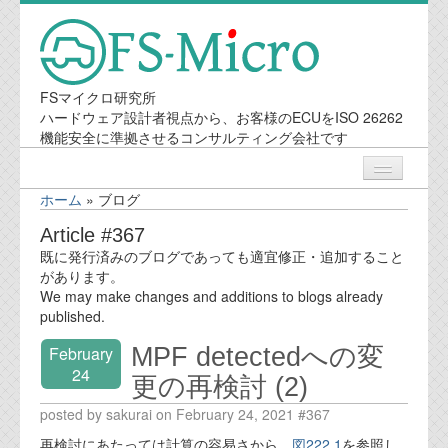
FSマイクロ研究所
ハードウェア設計者視点から、お客様のECUをISO 26262
機能安全に準拠させるコンサルティング会社です
ホーム
»
ブログ
ニュース
Article #367
既に発行済みのブログであっても適宜修正・追加すること
業務内容
があります。
We may make changes and additions to blogs already
published.
機能安全コンサルティング
MPF detectedへの変
February
会社案内
24
更の再検討 (2)
posted by sakurai on February 24, 2021 #367
会社概要
再検討にあたっては計算の容易さから、
図222.1
を参照し