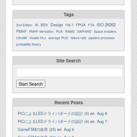
Tags
Design
ISO 26262
AI
BSV
FPGA
2nd Edition
FM-7
FTA
PMHF
PMHF derivation
PUA
RAMS
SAPHIRE
Space invaders
Ultra96
Vivado HLx
average PUD
failure rate
pipeline processor
probability theory
Site Search
Recent Posts
PICによるLEDドライバボードの設計 (5)
on
Aug 8
PICによるLEDドライバボードの設計 (4)
on
Aug 7
GameFSMの改良 (25)
on
Aug 6