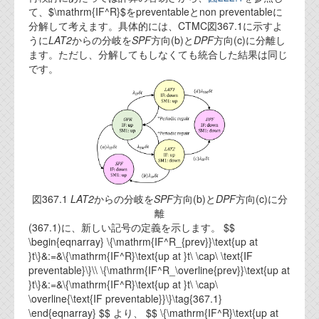
て、$\mathrm{IF^R}$をpreventableとnon preventableに
代表ご挨拶
分解して考えます。具体的には、CTMC図367.1に示すよ
うに
LAT2
からの分岐を
SPF
方向(b)と
DPF
方向(c)に分離し
オフィス
ます。ただし、分解してもしなくても統合した結果は同じ
です。
実績
ブログ
機能安全ブログ
設計ブログ
テクノロジ
図367.1
LAT2
からの分岐を
SPF
方向(b)と
DPF
方向(c)に分
離
(367.1)に、新しい記号の定義を示します。 $$
外部投稿記事
\begin{eqnarray} \{\mathrm{IF^R_{prev}}\text{up at
}t\}&:=&\{\mathrm{IF^R}\text{up at }t\ \cap\ \text{IF
ブログテーマ
preventable}\}\\ \{\mathrm{IF^R_\overline{prev}}\text{up at
}t\}&:=&\{\mathrm{IF^R}\text{up at }t\ \cap\
技術文書
\overline{\text{IF preventable}}\}\tag{367.1}
ご希望の方は、お問い合わせページから
\end{eqnarray} $$ より、 $$ \{\mathrm{IF^R}\text{up at