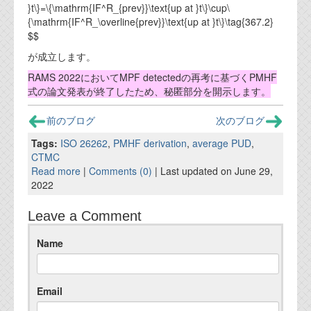
資料閲覧パスワードをお問い合わせ頂き
}t\}=\{\mathrm{IF^R_{prev}}\text{up at }t\}\cup\
ログインをお願い致します。アカウント
{\mathrm{IF^R_\overline{prev}}\text{up at }t\}\tag{367.2}
名は"opendocument"です。
$$
が成立します。
機能安全用語集
RAMS 2022においてMPF detectedの再考に基づくPMHF
設計用語集
式の論文発表が終了したため、秘匿部分を開示します。
オンラインショップ
前のブログ
次のブログ
Tags:
ISO 26262
,
PMHF derivation
,
average PUD
,
お問い合わせ
CTMC
Read more
|
Comments (0)
| Last updated on June 29,
2022
FAQ
Leave a Comment
お問い合わせフォーム
Name
Email