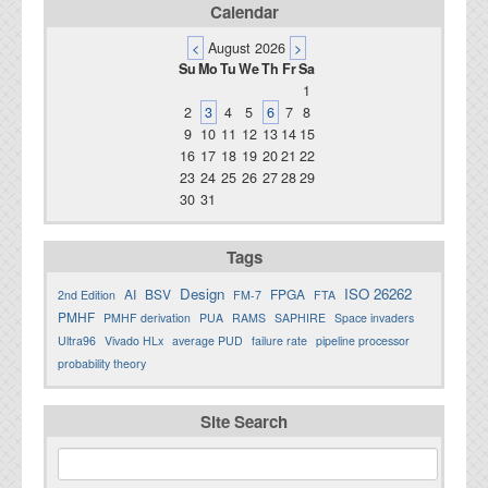
Calendar
<
August 2026
>
Su
Mo
Tu
We
Th
Fr
Sa
1
2
3
4
5
6
7
8
9
10
11
12
13
14
15
16
17
18
19
20
21
22
23
24
25
26
27
28
29
30
31
Tags
Design
ISO 26262
AI
BSV
FPGA
2nd Edition
FM-7
FTA
PMHF
PMHF derivation
PUA
RAMS
SAPHIRE
Space invaders
Ultra96
Vivado HLx
average PUD
failure rate
pipeline processor
probability theory
Site Search