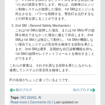
資料閲覧パスワードをお問い合わせ頂き
つための措置を実行します。例えば、自動車のエンジ
ログインをお願い致します。アカウント
ン制御システムが故障した場合、1st SMはエンジンを
名は"opendocument"です。
停止させる、パワーを制限する、警告灯を点灯するな
どの対策を講じることができます。
機能安全用語集
2nd SM（Second Safety Mechanism）：
設計用語集
これは1st SMが故障した場合、または1st SMがIFの故
障を検出できなかった場合に備えて存在します。2nd
オンラインショップ
SMは1st SMとは独立して動作し、1st SMが機能しな
い場合でもシステムの安全性を確保する役割を果たし
ます。2nd SMは通常、定期的な自己診断機能を持ち、
お問い合わせ
1st SMの故障やレイテントフォールトを検出すること
ができます。
これらの要素は、それぞれ異なる役割を果たしながらも、
FAQ
連携してシステムの安全性を確保します。
お問い合わせフォーム
IFの名前がちょっと違っているようです。
前のブログ
次のブログ
Tags:
ISO 26262
,
AI
Read more
|
Comments (0)
| Last updated on