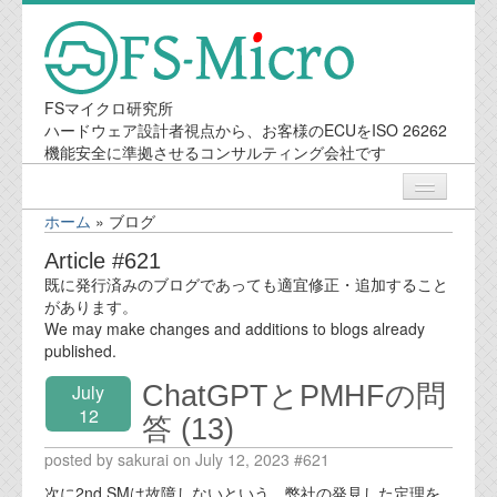
FSマイクロ研究所
ハードウェア設計者視点から、お客様のECUをISO 26262
機能安全に準拠させるコンサルティング会社です
ホーム
»
ブログ
ニュース
Article #621
既に発行済みのブログであっても適宜修正・追加すること
業務内容
があります。
We may make changes and additions to blogs already
published.
機能安全コンサルティング
ChatGPTとPMHFの問
July
会社案内
12
答 (13)
posted by sakurai on July 12, 2023 #621
会社概要
次に2nd SMは故障しないという、弊社の発見した定理を