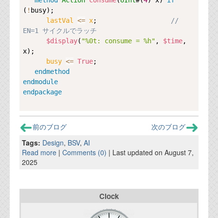
method
Action
consume
(
UInt
#(
4
) x) 
if
資料閲覧パスワードをお問い合わせ頂き
(
!
busy);

ログインをお願い致します。アカウント
lastVal 
<=
x
;                   
// 
名は"opendocument"です。
EN=1 サイクルでラッチ
機能安全用語集
$display
(
"%0t: consume = %h"
, 
$time
, 
x);

設計用語集
busy 
<=
True
;

endmethod
オンラインショップ
endmodule
endpackage
お問い合わせ
前のブログ
次のブログ
FAQ
Tags:
Design
,
BSV
,
AI
Read more
|
Comments (0)
| Last updated on August 7,
お問い合わせフォーム
2025
Clock