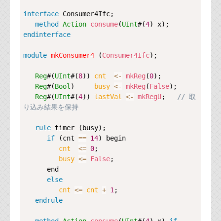
代表ご挨拶
interface
Consumer4Ifc
;

method
Action
consume
(
UInt
#(
4
オフィス
endinterface
実績
module
mkConsumer4
 (
Consumer4Ifc
);

ブログ
Reg
#(
UInt
#(
8
)) 
cnt  
<-
mkReg
(
0
);

Reg
#(
Bool
)     
busy 
<-
mkReg
(
False
);

機能安全ブログ
Reg
#(
UInt
#(
4
)) 
lastVal 
<-
mkRegU
;   
// 取
り込み結果を保持
設計ブログ
rule
timer
 (busy);

テクノロジ
if
 (cnt 
==
14
) begin

cnt  
<=
0
;

busy 
<=
False
;

外部投稿記事
      end

else
ブログテーマ
cnt 
<=
cnt
+
1
;

endrule
技術文書
ご希望の方は、お問い合わせページから