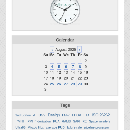
Calendar
<
August 2025
>
Su
Mo
Tu
We
Th
Fr
Sa
1
2
3
4
5
6
7
8
9
10
11
12
13
14
15
16
17
18
19
20
21
22
23
24
25
26
27
28
29
30
31
Tags
Design
ISO 26262
AI
BSV
FPGA
2nd Edition
FM-7
FTA
PMHF
PMHF derivation
PUA
RAMS
SAPHIRE
Space invaders
Ultra96
Vivado HLx
average PUD
failure rate
pipeline processor