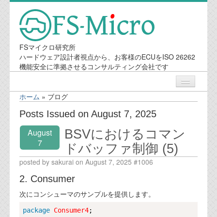
FSマイクロ研究所
ハードウェア設計者視点から、お客様のECUをISO 26262
機能安全に準拠させるコンサルティング会社です
ホーム
»
ブログ
ニュース
Posts Issued on August 7, 2025
BSVにおけるコマン
August
業務内容
7
ドバッファ制御 (5)
機能安全コンサルティング
posted by sakurai on August 7, 2025 #1006
2. Consumer
会社案内
次にコンシューマのサンプルを提供します。
会社概要
Copy
package
Consumer4
;
