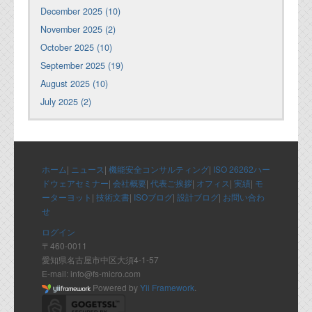
December 2025 (10)
November 2025 (2)
October 2025 (10)
September 2025 (19)
August 2025 (10)
July 2025 (2)
ホーム
|
ニュース
|
機能安全コンサルティング
|
ISO 26262ハー
ドウェアセミナー
|
会社概要
|
代表ご挨拶
|
オフィス
|
実績
|
モ
ーターヨット
|
技術文書
|
ISOブログ
|
設計ブログ
|
お問い合わ
せ
ログイン
〒460-0011
愛知県名古屋市中区大須4-1-57
E-mail: info@fs-micro.com
Powered by
Yii Framework
.