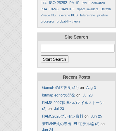
ISO 26262
PMHF
FTA
PMHF derivation
PUA
RAMS
SAPHIRE
Space invaders
Ultra96
Vivado HLx
average PUD
failure rate
pipeline
processor
probability theory
Site Search
Recent Posts
GameFSMの改良 (24)
on
Aug 3
bitmap editorの開発
on
Jul 28
RAMS 2027採択へのマイルストーン
(2)
on
Jul 23
RAMS2026プレゼン資料
on
Jun 25
新PMHF式の導出 IFUモデル編 (3)
on
Jun 24