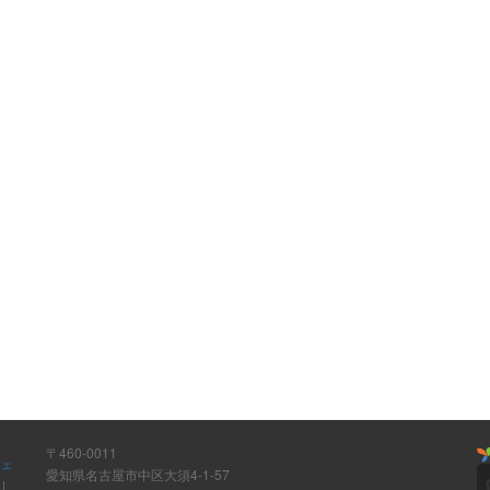
〒460-0011
ウェ
愛知県名古屋市中区大須4-1-57
ト
|