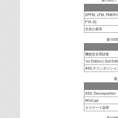
表1005
SPFM, LFM, PM
FTA (5)
共存の基準
表10
機能安全用語集
1st Editionと2nd Ed
ASILデコンポジショ
表
ASIL Deconposition
WinCupl
カスケード故障
表10