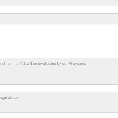
uch as http://, it will be invalidated by our AI system.
image above.