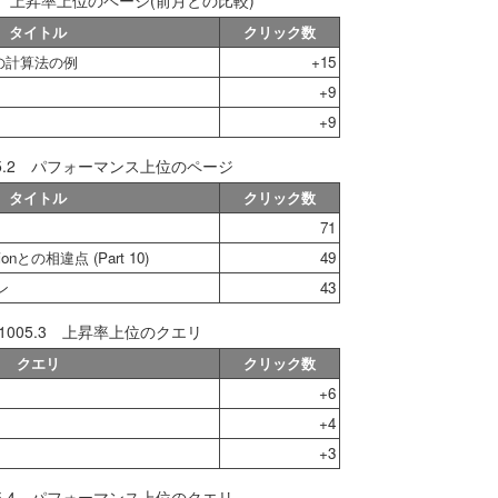
.1 上昇率上位のページ(前月との比較)
タイトル
クリック数
HFの計算法の例
+15
+9
+9
05.2 パフォーマンス上位のページ
タイトル
クリック数
71
itionとの相違点 (Part 10)
49
ン
43
1005.3 上昇率上位のクエリ
クエリ
クリック数
+6
+4
+3
05.4 パフォーマンス上位のクエリ