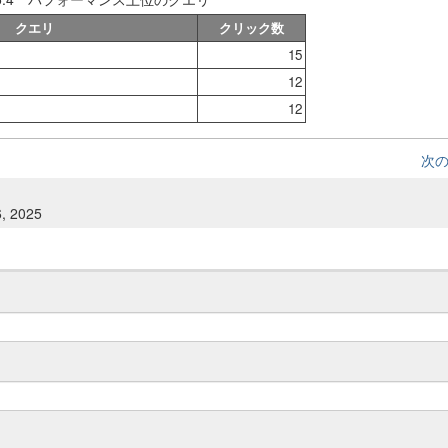
クエリ
クリック数
15
12
12
次
6, 2025