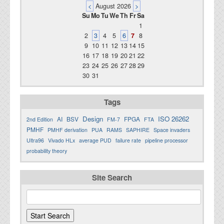
<
August 2026
>
Su
Mo
Tu
We
Th
Fr
Sa
1
2
3
4
5
6
7
8
9
10
11
12
13
14
15
16
17
18
19
20
21
22
23
24
25
26
27
28
29
30
31
Tags
Design
ISO 26262
AI
BSV
FPGA
2nd Edition
FM-7
FTA
PMHF
PMHF derivation
PUA
RAMS
SAPHIRE
Space invaders
Ultra96
Vivado HLx
average PUD
failure rate
pipeline processor
probability theory
Site Search