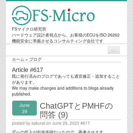
FSマイクロ研究所
ハードウェア設計者視点から、お客様のECUをISO 26262
機能安全に準拠させるコンサルティング会社です
ホーム
»
ブログ
ニュース
Article #617
既に発行済みのブログであっても適宜修正・追加すること
業務内容
があります。
We may make changes and additions to blogs already
published.
機能安全コンサルティング
ChatGPTとPMHFの
June
会社案内
29
問答 (9)
posted by sakurai on June 29, 2023 #617
会社概要
式への代入が中途半端だったので、再考させます。