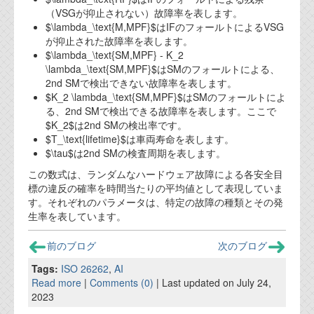
資料閲覧パスワードをお問い合わせ頂き
（VSGが抑止されない）故障率を表します。
ログインをお願い致します。アカウント
$\lambda_\text{M,MPF}$はIFのフォールトによるVSG
名は"opendocument"です。
が抑止された故障率を表します。
$\lambda_\text{SM,MPF} - K_2
機能安全用語集
\lambda_\text{SM,MPF}$はSMのフォールトによる、
2nd SMで検出できない故障率を表します。
設計用語集
$K_2 \lambda_\text{SM,MPF}$はSMのフォールトによ
る、2nd SMで検出できる故障率を表します。ここで
オンラインショップ
$K_2$は2nd SMの検出率です。
$T_\text{lifetime}$は車両寿命を表します。
$\tau$は2nd SMの検査周期を表します。
お問い合わせ
この数式は、ランダムなハードウェア故障による各安全目
標の違反の確率を時間当たりの平均値として表現していま
FAQ
す。それぞれのパラメータは、特定の故障の種類とその発
生率を表しています。
お問い合わせフォーム
前のブログ
次のブログ
Tags:
ISO 26262
,
AI
Read more
|
Comments (0)
| Last updated on July 24,
2023