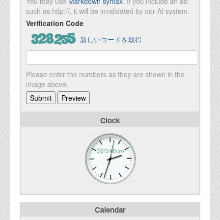
You may use
Markdown syntax
. If you include an ad
such as http://, it will be invalidated by our AI system.
Verification Code
新しいコードを取得
Please enter the numbers as they are shown in the
image above.
Clock
Calendar