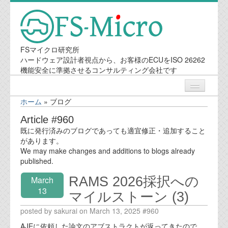
FSマイクロ研究所
ハードウェア設計者視点から、お客様のECUをISO 26262
機能安全に準拠させるコンサルティング会社です
ホーム
»
ブログ
ニュース
Article #960
既に発行済みのブログであっても適宜修正・追加すること
業務内容
があります。
We may make changes and additions to blogs already
published.
機能安全コンサルティング
RAMS 2026採択への
March
会社案内
13
マイルストーン (3)
posted by sakurai on March 13, 2025 #960
会社概要
AJEに依頼した論文のアブストラクトが返ってきたので、