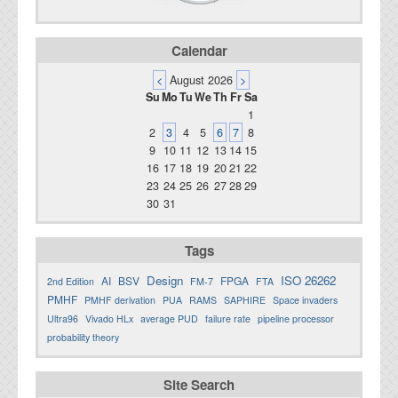
Calendar
<
August 2026
>
Su
Mo
Tu
We
Th
Fr
Sa
1
2
3
4
5
6
7
8
9
10
11
12
13
14
15
16
17
18
19
20
21
22
23
24
25
26
27
28
29
30
31
Tags
Design
ISO 26262
AI
BSV
FPGA
2nd Edition
FM-7
FTA
PMHF
PMHF derivation
PUA
RAMS
SAPHIRE
Space invaders
Ultra96
Vivado HLx
average PUD
failure rate
pipeline processor
probability theory
Site Search