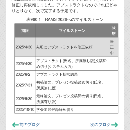
修正し再依頼しました。アブストラクトなのでそれほどや
代表ご挨拶
りとりなく、次で完了する予定です。
オフィス
表960.1 RAMS 2026へのマイルストーン
状
実績
期限
マイルストーン
態
ブログ
修
2025/4/30
AJEにアブストラクトを修正依頼
正
中
機能安全ブログ
アブストラクト(氏名、所属無し版)投稿締
2025/4/30
め切り(システム入力)
設計ブログ
2025/6/2
アブストラクト採択結果
テクノロジ
初稿論文、プレゼン投稿締め切り(氏名、
2025/7/31
所属無し版)
最終論文、プレゼン投稿締め切り(氏名、
外部投稿記事
2025/9/30
所属有り版)
ブログテーマ
2025/10/10
学会出席登録締め切り
技術文書
前のブログ
次のブログ
ご希望の方は、お問い合わせページから