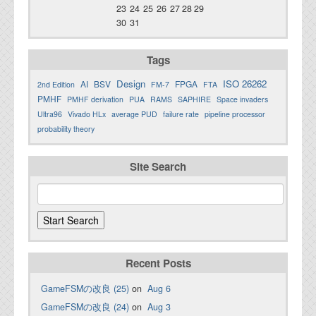
23
24
25
26
27
28
29
30
31
Tags
Design
ISO 26262
AI
BSV
FPGA
2nd Edition
FM-7
FTA
PMHF
PMHF derivation
PUA
RAMS
SAPHIRE
Space invaders
Ultra96
Vivado HLx
average PUD
failure rate
pipeline processor
probability theory
Site Search
Recent Posts
GameFSMの改良 (25)
on
Aug 6
GameFSMの改良 (24)
on
Aug 3