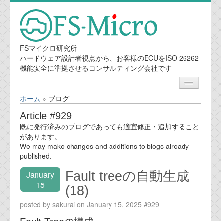
FSマイクロ研究所
ハードウェア設計者視点から、お客様のECUをISO 26262
機能安全に準拠させるコンサルティング会社です
ホーム
»
ブログ
ニュース
Article #929
既に発行済みのブログであっても適宜修正・追加すること
業務内容
があります。
We may make changes and additions to blogs already
published.
機能安全コンサルティング
Fault treeの自動生成
January
会社案内
15
(18)
posted by sakurai on January 15, 2025 #929
会社概要