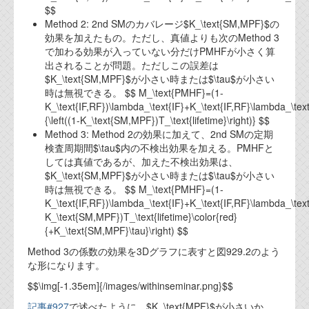
資料閲覧パスワードをお問い合わせ頂き
$$
ログインをお願い致します。アカウント
Method 2: 2nd SMのカバレージ$K_\text{SM,MPF}$の
名は"opendocument"です。
効果を加えたもの。ただし、真値よりも次のMethod 3
で加わる効果が入っていない分だけPMHFが小さく算
機能安全用語集
出されることが問題。ただしこの誤差は
$K_\text{SM,MPF}$が小さい時または$\tau$が小さい
設計用語集
時は無視できる。 $$ M_\text{PMHF}=(1-
K_\text{IF,RF})\lambda_\text{IF}+K_\text{IF,RF}\lambda_\tex
オンラインショップ
{\left((1-K_\text{SM,MPF})T_\text{lifetime}\right)} $$
Method 3: Method 2の効果に加えて、2nd SMの定期
検査周期間$\tau$内の不検出効果を加える。PMHFと
お問い合わせ
しては真値であるが、加えた不検出効果は、
$K_\text{SM,MPF}$が小さい時または$\tau$が小さい
時は無視できる。 $$ M_\text{PMHF}=(1-
FAQ
K_\text{IF,RF})\lambda_\text{IF}+K_\text{IF,RF}\lambda_\text
K_\text{SM,MPF})T_\text{lifetime}\color{red}
お問い合わせフォーム
{+K_\text{SM,MPF}\tau}\right) $$
Method 3の係数の効果を3Dグラフに表すと図929.2のよう
な形になります。
$$\img[-1.35em]{/images/withinseminar.png}$$
記事#927
で述べたように、$K_\text{MPF}$が小さいか