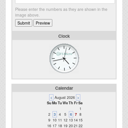
Please enter the numbers as they are shown in the
image above.
Clock
Calendar
<
August 2026
>
Su
Mo
Tu
We
Th
Fr
Sa
1
2
3
4
5
6
7
8
9
10
11
12
13
14
15
16
17
18
19
20
21
22