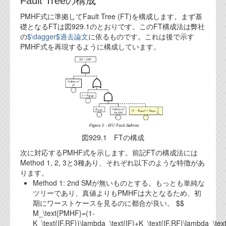
Fault Treeの構成
代表ご挨拶
PMHF式に準拠してFault Tree (FT)を構成します。まず基
礎となるFTは図929.1のとおりです。このFT構成法は弊社
オフィス
の
$\dagger$過去論文
に依るものです。これは後で示す
PMHF式を再現するように構成しています。
実績
ブログ
機能安全ブログ
設計ブログ
図929.1 FTの構成
テクノロジ
次に対応するPMHF式を示します。前記FTの構成法には
Method 1, 2, 3と3種あり、それぞれ以下のような特徴があ
外部投稿記事
ります。
Method 1: 2nd SMが無いものとする。もっとも単純な
ブログテーマ
ツリーであり、真値よりもPMHFは大となるため、初
期にワーストケースを見るのに都合が良い。 $$
技術文書
M_\text{PMHF}=(1-
ご希望の方は、お問い合わせページから
K_\text{IF,RF})\lambda_\text{IF}+K_\text{IF,RF}\lambda_\tex