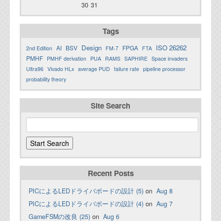
30
31
Tags
Design
ISO 26262
AI
BSV
FPGA
2nd Edition
FM-7
FTA
PMHF
PMHF derivation
PUA
RAMS
SAPHIRE
Space invaders
Ultra96
Vivado HLx
average PUD
failure rate
pipeline processor
probability theory
Site Search
Recent Posts
PICによるLEDドライバボードの設計 (5)
on
Aug 8
PICによるLEDドライバボードの設計 (4)
on
Aug 7
GameFSMの改良 (25)
on
Aug 6