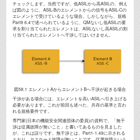
チェックします。当然ですが、低ASILから高ASILの、例え
代表ご挨拶
ば図のように、ASIL-Bのエレメントからの信号をASIL-Cの
エレメントで受けているような場合。しかしながら、規格
オフィス
Part9 6.4で述べられているように、QMないし低ASILの要
求を割り当てられたエレメントは、ASILないし高ASILの割
実績
り当てられたエレメントへ干渉してはいけません。
ブログ
機能安全ブログ
設計ブログ
テクノロジ
図58.1 エレメントAからエレメントBへ干渉が起きる場合
干渉がある場合には、エレメントを高いASILへ引き上げる
外部投稿記事
必要があります。これが前回も述べた、共存の基準と言わ
れる規格要件です。
ブログテーマ
専門家(日本の機能安全関連団体の委員)の資料で、「無干
渉は従属故障が無いこと」と書いてあるものを見ました
技術文書
が、これは誤りです。無干渉とは、Part1-1.49に示される
ご希望の方は、お問い合わせページから
とおり、カスケード故障が無いことです。従属故障という