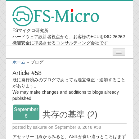
FSマイクロ研究所
ハードウェア設計者視点から、お客様のECUをISO 26262
機能安全に準拠させるコンサルティング会社です
ホーム
»
ブログ
ニュース
Article #58
既に発行済みのブログであっても適宜修正・追加すること
業務内容
があります。
We may make changes and additions to blogs already
published.
機能安全コンサルティング
September
共存の基準 (2)
会社案内
8
posted by sakurai on September 8, 2018 #58
会社概要
アセッサー目線からみると、ASILが食い違うところはまず