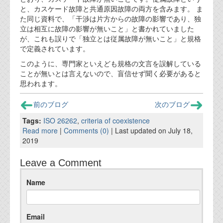
資料閲覧パスワードをお問い合わせ頂き
と、カスケード故障と共通原因故障の両方を含みます。 ま
ログインをお願い致します。アカウント
た同じ資料で、「干渉は片方からの故障の影響であり、独
名は"opendocument"です。
立は相互に故障の影響が無いこと」と書かれていました
が、これも誤りで「独立とは従属故障が無いこと」と規格
機能安全用語集
で定義されています。
設計用語集
このように、専門家といえども規格の文言を誤解している
ことが無いとは言えないので、盲信せず聞く必要があると
オンラインショップ
思われます。
前のブログ
次のブログ
お問い合わせ
Tags:
ISO 26262
,
criteria of coexistence
Read more
|
Comments (0)
| Last updated on July 18,
FAQ
2019
お問い合わせフォーム
Leave a Comment
Name
Email