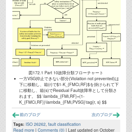
資料閲覧パスワードをお問い合わせ頂き
ログインをお願い致します。アカウント
名は"opendocument"です。
機能安全用語集
設計用語集
オンラインショップ
お問い合わせ
図172.1 Part 10故障分類フローチャート
一方VSG抑止できない部分(Violation not prevented)は
FAQ
下に移動し、箱(r)で$1-K_{FMCi,RF}$を掛けられて下
に移動し、箱(s)でResidual Fault故障率として分類さ
お問い合わせフォーム
れます。 $$ \lambda_{FMi,RF}=(1-
K_{FMCi,RF})\lambda_{FMi,PVSG}\tag{r, s} $$
前のブログ
次のブログ
Tags:
ISO 26262
,
fault classification
Read more
|
Comments (0)
| Last updated on October