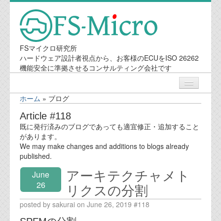
FSマイクロ研究所
ハードウェア設計者視点から、お客様のECUをISO 26262
機能安全に準拠させるコンサルティング会社です
ホーム
»
ブログ
ニュース
Article #118
既に発行済みのブログであっても適宜修正・追加すること
業務内容
があります。
We may make changes and additions to blogs already
published.
機能安全コンサルティング
アーキテクチャメト
June
会社案内
26
リクスの分割
posted by sakurai on June 26, 2019 #118
会社概要