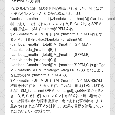
SPFMの分割
代表ご挨拶
Part5 8.4.7にSPFMの分割例が新設されました。例えばア
イテムがレメントA, B, Cから構成され、 $$
オフィス
\lambda_{\mathrm{total}}=\lambda_{\mathrm{A}}+\lambda_{\ma
$$ であり、それぞれのエレメントA, B, Cに対するSPFM
実績
の目標値を、$M_{\mathrm{SPFM,A}}$,
$M_{\mathrm{SPFM,B}}$, $M_{\mathrm{SPFM,C}}$とす
ブログ
るとき、 $$ \left[\frac{\lambda_{\mathrm{A}}}
{\lambda_{\mathrm{total}}}M_{\mathrm{SPFM,A}}+
\frac{\lambda_{\mathrm{B}}}
機能安全ブログ
{\lambda_{\mathrm{total}}}M_{\mathrm{SPFM,B}}+
\frac{\lambda_{\mathrm{C}}}
設計ブログ
{\lambda_{\mathrm{total}}}M_{\mathrm{SPFM,C}}\right]\ge
M_{\mathrm{SPFM,Itemtarget}}\tag{118.1} $$ となるよう
テクノロジ
な任意の$M_{\mathrm{SPFM,A}}$,
$M_{\mathrm{SPFM,B}}$, $M_{\mathrm{SPFM,C}}$の目
標値を許容する、とあります。これは、例えばASIL-Dであ
外部投稿記事
れば、$M_{\mathrm{SPFM,Itemtarget}}\ge99\%$であると
ブログテーマ
き、A, B, Cそれぞれのエレメントが99%以上無い場合で
も、故障率の比(故障率密度が一定であれば面積比)により
技術文書
重みづけされたSPFMを計算し、結果が目標を満足してい
ご希望の方は、お問い合わせページから
れば良いという意味です。