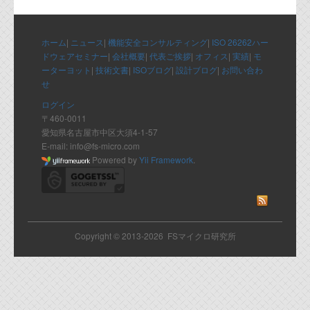
ホーム
|
ニュース
|
機能安全コンサルティング
|
ISO 26262ハー
ドウェアセミナー
|
会社概要
|
代表ご挨拶
|
オフィス
|
実績
|
モ
ーターヨット
|
技術文書
|
ISOブログ
|
設計ブログ
|
お問い合わ
せ
ログイン
〒460-0011
愛知県名古屋市中区大須4-1-57
E-mail: info@fs-micro.com
Powered by
Yii Framework
.
Copyright © 2013-2026 FSマイクロ研究所