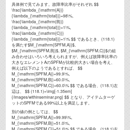
資料閲覧パスワードをお問い合わせ頂き
具体例で見てみます。故障率比率がそれぞれ $$
ログインをお願い致します。アカウント
\frac{\lambda_{\mathrm{A}}}
名は"opendocument"です。
{\lambda_{\mathrm{total}}}=98\%,
\frac{\lambda_{\mathrm{B}}}
機能安全用語集
{\lambda_{\mathrm{total}}}=1\%,
\frac{\lambda_{\mathrm{C}}}
設計用語集
{\lambda_{\mathrm{total}}}=1\% $$ であるとき、(118.1)
を満たす$M_{\mathrm{SPFM,A}}$,
オンラインショップ
$M_{\mathrm{SPFM,B}}$, $M_{\mathrm{SPFM,C}}$の組
み合わせはいろいろ考えられますが、例えば故障率比率の
大きなエレメントAのSPFMが比較的大きい場合を考え、
お問い合わせ
例えば以下のようであるとすれば、 $$
M_{\mathrm{SPFM,A}}=99.9\%,
M_{\mathrm{SPFM,B}}=60.0\%,
FAQ
M_{\mathrm{SPFM,C}}=60.0\% $$ である場合、(118.1)左
辺は、 $$ (118.1)=\img[-1.35em]
お問い合わせフォーム
{/images/withinseminar.png} $$ となり、アイテムターゲ
ットのSPFMである99%以上を満足します。
別の値の例としては、 $$
M_{\mathrm{SPFM,A}}=99.99\%,
M_{\mathrm{SPFM,B}}=51.0\%,
M_{\mathrm{SPFM,C}}=51.0\% $$ である場合、(118.1)左