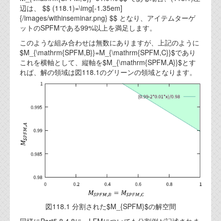
辺は、 $$ (118.1)=\img[-1.35em]
{/images/withinseminar.png} $$ となり、アイテムターゲ
ットのSPFMである99%以上を満足します。
このような組み合わせは無数にありますが、上記のように
$M_{\mathrm{SPFM,B}}=M_{\mathrm{SPFM,C}}$であり
これを横軸として、縦軸を$M_{\mathrm{SPFM,A}}$とす
れば、解の領域は図118.1のグリーンの領域となります。
図118.1 分割された$M_{SPFM}$の解空間