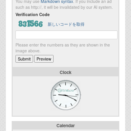
You may use
Markdown syntax
. If you include an ad
such as http://, it will be invalidated by our AI system.
Verification Code
新しいコードを取得
Please enter the numbers as they are shown in the
image above.
Clock
Calendar