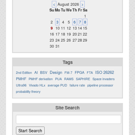
<
August 2026
>
Su
Mo
Tu
We
Th
Fr
Sa
1
2
3
4
5
6
7
8
9
10
11
12
13
14
15
16
17
18
19
20
21
22
23
24
25
26
27
28
29
30
31
Tags
Design
ISO 26262
AI
BSV
FPGA
2nd Edition
FM-7
FTA
PMHF
PMHF derivation
PUA
RAMS
SAPHIRE
Space invaders
Ultra96
Vivado HLx
average PUD
failure rate
pipeline processor
probability theory
Site Search