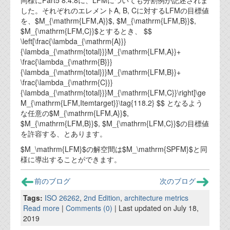
同様にPart5 8.4.8に、LFMについても分割例が記述されま
した。それぞれのエレメントA, B, Cに対するLFMの目標値
を、$M_{\mathrm{LFM,A}}$, $M_{\mathrm{LFM,B}}$,
$M_{\mathrm{LFM,C}}$とするとき、 $$
\left[\frac{\lambda_{\mathrm{A}}}
{\lambda_{\mathrm{total}}}M_{\mathrm{LFM,A}}+
\frac{\lambda_{\mathrm{B}}}
{\lambda_{\mathrm{total}}}M_{\mathrm{LFM,B}}+
\frac{\lambda_{\mathrm{C}}}
{\lambda_{\mathrm{total}}}M_{\mathrm{LFM,C}}\right]\ge
M_{\mathrm{LFM,Itemtarget}}\tag{118.2} $$ となるよう
な任意の$M_{\mathrm{LFM,A}}$,
$M_{\mathrm{LFM,B}}$, $M_{\mathrm{LFM,C}}$の目標値
を許容する、とあります。
$M_\mathrm{LFM}$の解空間は$M_\mathrm{SPFM}$と同
様に導出することができます。
前のブログ
次のブログ
Tags:
ISO 26262
,
2nd Edition
,
architecture metrics
Read more
|
Comments (0)
| Last updated on July 18,
2019