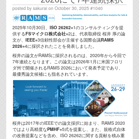
代表ご挨拶
posted by sakurai on October 30, 2025 #1040
オフィス
2025年10月30日、
ISO 26262
※1のコンサルティングを提
実績
供する
FSマイクロ株式会社
※2は、代表取締役 桜井 厚の論
文が、
IEEE
※3信頼性部会が主催する国際会議
RAMS
ブログ
2026
※4に採択されたことを発表しました。
桜井の論文がRAMSに採択されるのは、2020年から今回で
機能安全ブログ
7年連続となります。この論文は2026年1月に米国フロリ
ダ州で開催されるRAMS 2026において発表予定であり、
設計ブログ
最優秀論文候補にも指名されています。
テクノロジ
外部投稿記事
ブログテーマ
桜井は2017年のIEEEでの論文採択に始まり、RAMS 2020
技術文書
ではより高精度な
PMHF
※5式を提案し、また、規格式自体
ご希望の方は、お問い合わせページから
の改善提案などを含め、ISO 26262に関する貢献を積み重