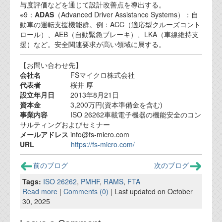
与度評価などを通じて設計改善点を導出する。
※9：
ADAS
（Advanced Driver Assistance Systems）：自
動車の運転支援機能群。例：ACC（適応型クルーズコント
ロール）、AEB（自動緊急ブレーキ）、LKA（車線維持支
援）など。安全関連要求が高い領域に属する。
【お問い合わせ先】
会社名
FSマイクロ株式会社
代表者
桜井 厚
設立年月日
2013年8月21日
資本金
3,200万円(資本準備金を含む)
事業内容
ISO 26262車載電子機器の機能安全のコン
サルティングおよびセミナー
メールアドレス
info@fs-micro.com
URL
https://fs-micro.com/
前のブログ
次のブログ
Tags:
ISO 26262
,
PMHF
,
RAMS
,
FTA
Read more
|
Comments (0)
| Last updated on October
30, 2025