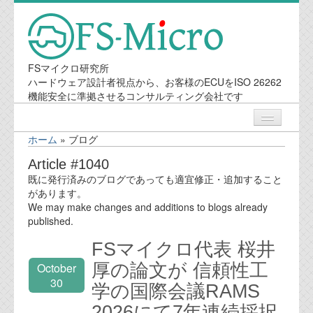
FSマイクロ研究所
ハードウェア設計者視点から、お客様のECUをISO 26262
機能安全に準拠させるコンサルティング会社です
ホーム
»
ブログ
ニュース
Article #1040
既に発行済みのブログであっても適宜修正・追加すること
業務内容
があります。
We may make changes and additions to blogs already
published.
機能安全コンサルティング
FSマイクロ代表 桜井
会社案内
厚の論文が 信頼性工
October
30
学の国際会議RAMS
会社概要
2026にて7年連続採択