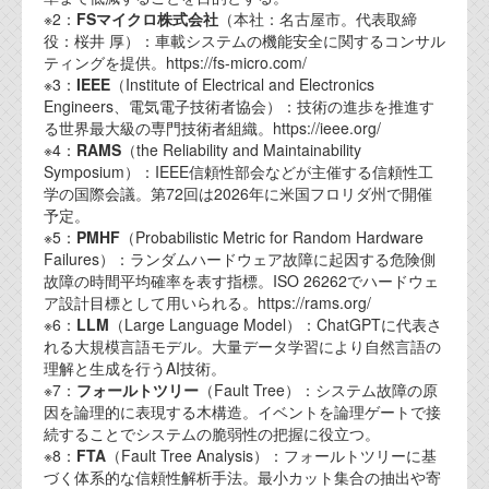
※2：
FSマイクロ株式会社
（本社：名古屋市。代表取締
役：桜井 厚）：車載システムの機能安全に関するコンサル
ティングを提供。https://fs-micro.com/
※3：
IEEE
（Institute of Electrical and Electronics
Engineers、電気電子技術者協会）：技術の進歩を推進す
る世界最大級の専門技術者組織。https://ieee.org/
※4：
RAMS
（the Reliability and Maintainability
Symposium）：IEEE信頼性部会などが主催する信頼性工
学の国際会議。第72回は2026年に米国フロリダ州で開催
予定。
※5：
PMHF
（Probabilistic Metric for Random Hardware
Failures）：ランダムハードウェア故障に起因する危険側
故障の時間平均確率を表す指標。ISO 26262でハードウェ
ア設計目標として用いられる。https://rams.org/
※6：
LLM
（Large Language Model）：ChatGPTに代表さ
れる大規模言語モデル。大量データ学習により自然言語の
理解と生成を行うAI技術。
※7：
フォールトツリー
（Fault Tree）：システム故障の原
因を論理的に表現する木構造。イベントを論理ゲートで接
続することでシステムの脆弱性の把握に役立つ。
※8：
FTA
（Fault Tree Analysis）：フォールトツリーに基
づく体系的な信頼性解析手法。最小カット集合の抽出や寄