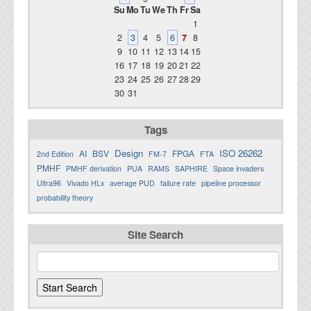
Su
Mo
Tu
We
Th
Fr
Sa
1
2
3
4
5
6
7
8
9
10
11
12
13
14
15
16
17
18
19
20
21
22
23
24
25
26
27
28
29
30
31
Tags
Design
ISO 26262
AI
BSV
FPGA
2nd Edition
FM-7
FTA
PMHF
PMHF derivation
PUA
RAMS
SAPHIRE
Space invaders
Ultra96
Vivado HLx
average PUD
failure rate
pipeline processor
probability theory
Site Search