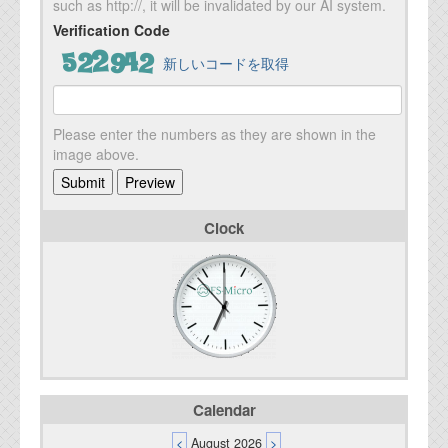
such as http://, it will be invalidated by our AI system.
Verification Code
新しいコードを取得
Please enter the numbers as they are shown in the
image above.
Clock
Calendar
<
August 2026
>