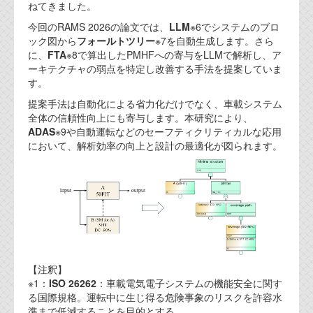
資料閲覧パスワードをお問い合わせ頂き
ねてきました。
ログインをお願い致します。アカウント
今回のRAMS 2026の論文では、
LLM
※6でシステムのブロ
名は"opendocument"です。
ック図から
フォールトツリー
※7を自動生成します。さら
に、
FTA
※8で算出したPMHFへの寄与をLLMで解析し、ア
機能安全用語集
ーキテクチャの弱点を特定し改善する手法を提案していま
す。
設計用語集
提案手法は自動化による省力化だけでなく、車載システム
オンラインショップ
全体の信頼性向上にも寄与します。本研究により、
ADAS
※9や自動運転などのセーフティクリティカルな応用
において、解析効率の向上と設計の最適化が図られます。
お問い合わせ
FAQ
お問い合わせフォーム
【注釈】
※1：
ISO 26262
：車載電気電子システムの機能安全に関す
る国際規格。運転中に生じ得る危険事象のリスクを許容水
準まで低減することを目的とする。