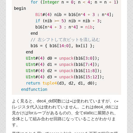
資料閲覧パスワードをお問い合わせ頂き
for
 (
Integer
 n = 
0
; n 
<
4
; n = n 
+
1
) 
ログインをお願い致します。アカウント
begin

名は"opendocument"です。
Bit
#(
4
) nib = b16[n
*
4
+
3
 : n
*
4
];

if
 (nib 
>=
5
) nib = nib 
+
3
;

機能安全用語集
         b16[n
*
4
+
3
 : n
*
4
] = 
nib
;

       end

設計用語集
// 左シフトして次ビットを流し込む
       b16 = { b16[
14
:
0
], bx[i] };

オンラインショップ
     end

UInt
#(
4
) d0 = 
unpack
(b16[
3
:
0
]);

UInt
#(
4
) d1 = 
unpack
(b16[
7
:
4
]);

お問い合わせ
UInt
#(
4
) d2 = 
unpack
(b16[
11
:
8
]);

UInt
#(
4
) d3 = 
unpack
(b16[
15
:
12
]);

FAQ
return
tuple4
(d3, d2, d1, d0);

endfunction
お問い合わせフォーム
よく見ると、dec4_dd関数には=は使われていますが、<=
(レジスタ代入)は使われていません。これはdec4_ddには
見かけはforループがあるものの、全てstaticに展開され、
全体として組み合わせ回路になっていることがわかりま
す。