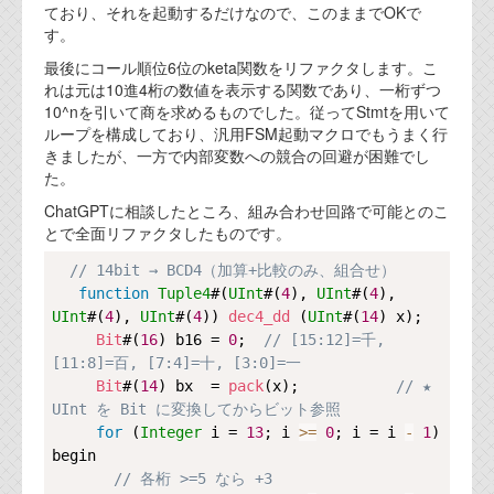
ており、それを起動するだけなので、このままでOKで
代表ご挨拶
す。
オフィス
最後にコール順位6位のketa関数をリファクタします。こ
れは元は10進4桁の数値を表示する関数であり、一桁ずつ
実績
10^nを引いて商を求めるものでした。従ってStmtを用いて
ループを構成しており、汎用FSM起動マクロでもうまく行
ブログ
きましたが、一方で内部変数への競合の回避が困難でし
た。
ChatGPTに相談したところ、組み合わせ回路で可能とのこ
機能安全ブログ
とで全面リファクタしたものです。
設計ブログ
Copy
// 14bit → BCD4（加算+比較のみ、組合せ）
function
Tuple4
#(
UInt
#(
4
), 
UInt
#(
4
), 
テクノロジ
UInt
#(
4
), 
UInt
#(
4
)) 
dec4_dd
 (
UInt
#(
14
) x);

Bit
#(
16
) b16 = 
0
;  
// [15:12]=千, 
[11:8]=百, [7:4]=十, [3:0]=一
外部投稿記事
Bit
#(
14
) bx  = 
pack
(x);           
// ★ 
ブログテーマ
UInt を Bit に変換してからビット参照
for
 (
Integer
 i = 
13
; i 
>=
0
; i = i 
-
1
) 
技術文書
begin

ご希望の方は、お問い合わせページから
// 各桁 >=5 なら +3