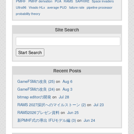
PMHF
PMHF derivation
PUA
RAMS
SAPHIRE
Space invaders
Ultra96
Vivado HLx
average PUD
failure rate
pipeline processor
probability theory
Site Search
Recent Posts
GameFSMの改良 (25)
on
Aug 6
GameFSMの改良 (24)
on
Aug 3
bitmap editorの開発
on
Jul 28
RAMS 2027採択へのマイルストーン (2)
on
Jul 23
RAMS2026プレゼン資料
on
Jun 25
新PMHF式の導出 IFUモデル編 (3)
on
Jun 24