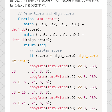
最後にこれを用いてscoreとhigh_scoreを画面の特定の場
所に表示する関数です。
Copy
// Draw Score and High-score
function
Stmt
scores
;

match
 { .s3, .s2, .s1, .s0 } = 
dec4_dd
(score);

match
 { .h3, .h2, .h1, .h0 } = 
dec4_dd
(high_score);

return
 (
seq
// display score
if
 (score 
>
 high_score) 
high_score 
<=
score
;

copyArea
(
zeroExtend
(s3) 
<<
3
, 
169
, 
38
      , 
24
, 
8
, 
8
);

copyArea
(
zeroExtend
(s2) 
<<
3
, 
169
, 
38
+
8
 , 
24
, 
8
, 
8
);

copyArea
(
zeroExtend
(s1) 
<<
3
, 
169
, 
38
+
16
 , 
24
, 
8
, 
8
);

copyArea
(
zeroExtend
(s0) 
<<
3
, 
169
, 
38
+
24
 , 
24
, 
8
, 
8
);

copyArea
(
zeroExtend
(h3) 
<<
3
, 
177
, 