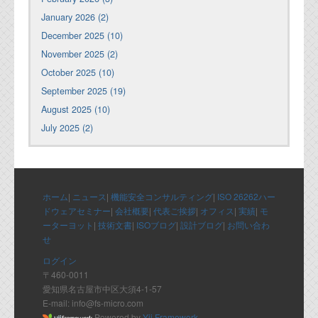
January 2026 (2)
December 2025 (10)
November 2025 (2)
October 2025 (10)
September 2025 (19)
August 2025 (10)
July 2025 (2)
ホーム
|
ニュース
|
機能安全コンサルティング
|
ISO 26262ハー
ドウェアセミナー
|
会社概要
|
代表ご挨拶
|
オフィス
|
実績
|
モ
ーターヨット
|
技術文書
|
ISOブログ
|
設計ブログ
|
お問い合わ
せ
ログイン
〒460-0011
愛知県名古屋市中区大須4-1-57
E-mail: info@fs-micro.com
Powered by
Yii Framework
.