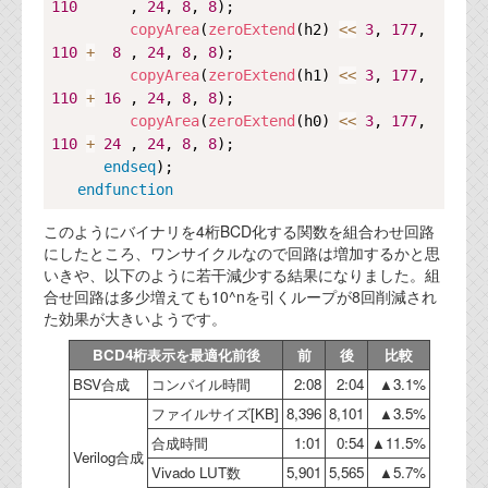
110
      , 
24
, 
8
, 
8
);

copyArea
(
zeroExtend
(h2) 
<<
3
, 
177
, 
110
+
8
 , 
24
, 
8
, 
8
);

copyArea
(
zeroExtend
(h1) 
<<
3
, 
177
, 
110
+
16
 , 
24
, 
8
, 
8
);

copyArea
(
zeroExtend
(h0) 
<<
3
, 
177
, 
110
+
24
 , 
24
, 
8
, 
8
);

endseq
);

endfunction
このようにバイナリを4桁BCD化する関数を組合わせ回路
にしたところ、ワンサイクルなので回路は増加するかと思
いきや、以下のように若干減少する結果になりました。組
合せ回路は多少増えても10^nを引くループが8回削減され
た効果が大きいようです。
BCD4桁表示を最適化前後
前
後
比較
BSV合成
コンパイル時間
2:08
2:04
▲3.1%
ファイルサイズ[KB]
8,396
8,101
▲3.5%
合成時間
1:01
0:54
▲11.5%
Verilog合成
Vivado LUT数
5,901
5,565
▲5.7%