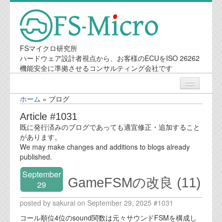
FSマイクロ研究所
ハードウェア設計者視点から、お客様のECUをISO 26262
機能安全に準拠させるコンサルティング会社です
ホーム
»
ブログ
ニュース
Article #1031
既に発行済みのブログであっても適宜修正・追加すること
業務内容
があります。
We may make changes and additions to blogs already
published.
機能安全コンサルティング
September
GameFSMの改良 (11)
会社案内
29
posted by sakurai on September 29, 2025 #1031
会社概要
コール順位4位のsound関数は元々サウンドFSMを構成し