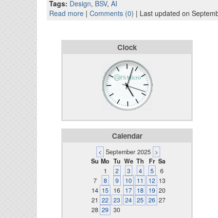
Tags:
Design
,
BSV
,
AI
Read more
|
Comments (0)
| Last updated on Septemb
Clock
Calendar
<
September 2025
>
Su
Mo
Tu
We
Th
Fr
Sa
1
2
3
4
5
6
7
8
9
10
11
12
13
14
15
16
17
18
19
20
21
22
23
24
25
26
27
28
29
30