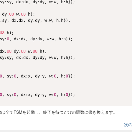
sy:sy, dx:dx, dy:dy, w:w, h:h});

 dy,
U8
 w,
U8
 h);

:sy, dx:dx, dy:dy, w:w, h:h});

U8
 h);

sy:
0
, dx:dx, dy:dy, w:w, h:h});

dx,
U8
 dy,
U8
 w,
U8
 h);

sy:sy, dx:dx, dy:dy, w:w, h:h});

0
, sy:
0
, dx:x, dy:y, w:
0
, h:
0
});

0
, sy:
0
, dx:x, dy:y, w:
0
, h:
0
});

セス関数は全てFSMを起動し、終了を待つだけの関数に書き換えます。
次