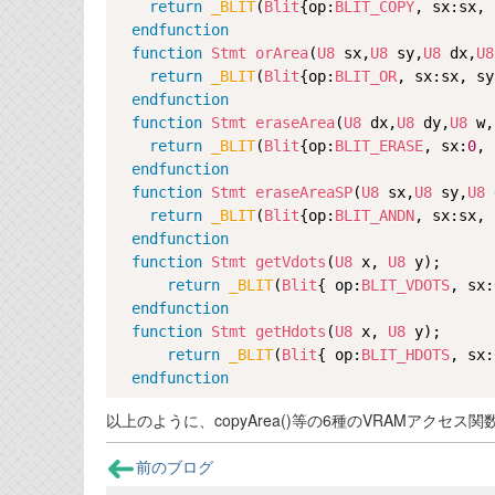
return
_BLIT
(
Blit
{op:
BLIT_COPY
, sx:sx, 
endfunction
function
Stmt
orArea
(
U8
 sx,
U8
 sy,
U8
 dx,
U8
return
_BLIT
(
Blit
{op:
BLIT_OR
, sx:sx, sy
endfunction
function
Stmt
eraseArea
(
U8
 dx,
U8
 dy,
U8
 w,
return
_BLIT
(
Blit
{op:
BLIT_ERASE
, sx:
0
, 
endfunction
function
Stmt
eraseAreaSP
(
U8
 sx,
U8
 sy,
U8
 
return
_BLIT
(
Blit
{op:
BLIT_ANDN
, sx:sx, 
endfunction
function
Stmt
getVdots
(
U8
 x, 
U8
 y);

return
_BLIT
(
Blit
{ op:
BLIT_VDOTS
, sx:
endfunction
function
Stmt
getHdots
(
U8
 x, 
U8
 y);

return
_BLIT
(
Blit
{ op:
BLIT_HDOTS
, sx:
endfunction
以上のように、copyArea()等の6種のVRAMアク
前のブログ