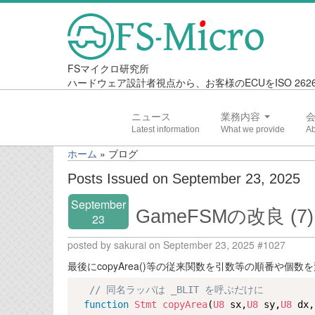
FSマイクロ研究所
ハードウェア設計者視点から、お客様のECUをISO 2
ニュース
業務内容
ホーム
»
ブログ
Posts Issued on September 23, 2025
September
GameFSMの改良 (7)
23
posted by sakurai on September 23, 2025 #1027
最後にcopyArea()等の従来関数を引数等の順番や個
// 同名ラッパは _BLIT を呼ぶだけに
function
Stmt
copyArea
(
U8
 sx,
U8
 sy,
U8
 dx,