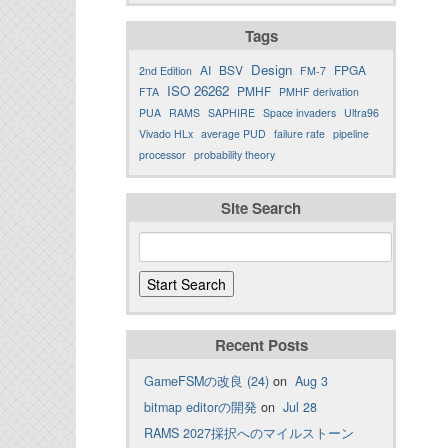
Tags
Design
AI
BSV
FPGA
2nd Edition
FM-7
ISO 26262
PMHF
FTA
PMHF derivation
PUA
RAMS
SAPHIRE
Space invaders
Ultra96
Vivado HLx
average PUD
failure rate
pipeline
processor
probability theory
Site Search
Recent Posts
GameFSMの改良 (24)
on
Aug 3
bitmap editorの開発
on
Jul 28
RAMS 2027採択へのマイルストーン