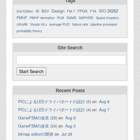
Tags
Design
ISO 26262
AI
BSV
FPGA
2nd Edition
FM-7
FTA
PMHF
PMHF derivation
PUA
RAMS
SAPHIRE
Space invaders
Ultra96
Vivado HLx
average PUD
failure rate
pipeline processor
probability theory
Site Search
Recent Posts
PICによるLEDドライバボードの設計 (5)
on
Aug 8
PICによるLEDドライバボードの設計 (4)
on
Aug 7
GameFSMの改良 (25)
on
Aug 6
GameFSMの改良 (24)
on
Aug 3
bitmap editorの開発
on
Jul 28