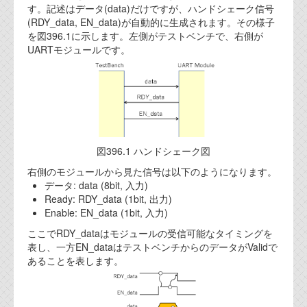
す。記述はデータ(data)だけですが、ハンドシェーク信号
代表ご挨拶
(RDY_data, EN_data)が自動的に生成されます。その様子
を図396.1に示します。左側がテストベンチで、右側が
オフィス
UARTモジュールです。
実績
ブログ
機能安全ブログ
図396.1 ハンドシェーク図
設計ブログ
右側のモジュールから見た信号は以下のようになります。
データ: data (8bit, 入力)
テクノロジ
Ready: RDY_data (1bit, 出力)
Enable: EN_data (1bit, 入力)
外部投稿記事
ここでRDY_dataはモジュールの受信可能なタイミングを
表し、一方EN_dataはテストベンチからのデータがValidで
ブログテーマ
あることを表します。
技術文書
ご希望の方は、お問い合わせページから