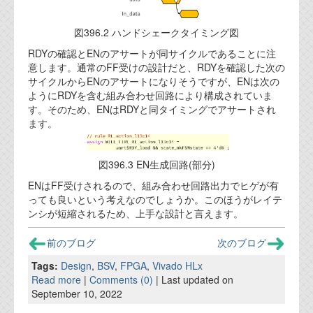
資料閲覧パスワードをお問い合わせ頂き
ログインをお願い致します。アカウント
図396.2 ハンドシェークタイミング図
名は"opendocument"です。
RDYの確認とENのアサートが同サイクルであることに注
機能安全用語集
意します。通常のFF受けの設計だと、RDYを確認した次の
サイクルからENのアサートになりそうですが、ENは次の
設計用語集
ようにRDYを含む組み合わせ回路により構成されていま
す。そのため、ENはRDYと同タイミングでアサートされ
オンラインショップ
ます。
お問い合わせ
図396.3 EN生成回路(部分)
ENはFF受けされるので、組み合わせ回路出力でヒゲが有
FAQ
っても良いという考えなのでしょうか。このほうがレイテ
ンシが短縮されるため、上手な設計と言えます。
お問い合わせフォーム
前のブログ
次のブログ
Tags:
Design
,
BSV
,
FPGA
,
Vivado HLx
Read more
|
Comments (0)
| Last updated on
September 10, 2022