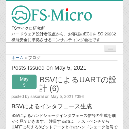
FSマイクロ研究所
ハードウェア設計者視点から、お客様のECUをISO 26262
機能安全に準拠させるコンサルティング会社です
ホーム
»
ブログ
ニュース
Posts Issued on May 5, 2021
BSVによるUARTの設
May
業務内容
5
計 (6)
機能安全コンサルティング
posted by sakurai on May 5, 2021 #396
BSVによるインタフェース生成
会社案内
BSVによるハンドシェークインタフェース信号の生成を細
かく見ていきます。 注目するのは、テストベンチから
会社概要
UARTに与える8ビットデータとそのハンドシェーク信号で