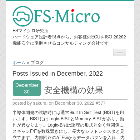
FSマイクロ研究所
ハードウェア設計者視点から、お客様のECUをISO 26262
機能安全に準拠させるコンサルティング会社です
ホーム
»
ブログ
ニュース
Posts Issued in December, 2022
December
業務内容
安全機構の効果
30
posted by sakurai on December 30, 2022 #577
機能安全コンサルティング
半導体開発の試験時には通常Biult In Self Test (BIST)を用
会社案内
います。BISTにはLogic-BISTとMemory-BISTがあり、動
作が異なります。Logic-Bistは論理の形式と全く無関係に
スキャンF/Fを数珠繋ぎにし、長大なシフトレジスタと見
会社概要
立てます。内部回路のATPGからデータパタンを入れ、内