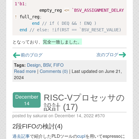
1'b1
;
          empty_reg 
<=
`BSV_ASSIGNMENT_DELAY
!
 full_reg
;
end
// if ( DEQ && ! ENQ )
end
// else: !if(RST == `BSV_RESET_VALUE)
となっており、
完全一致しました。
前のブログ
次のブログ
Tags:
Design
,
BSV
,
FIFO
Read more
|
Comments (0)
| Last updated on June 21,
2024
RISC-Vプロセッサの
December
14
設計 (17)
posted by sakurai on December 14, 2022 #570
2段FIFOの検討(4)
過去記事
で紹介したPLDツールの
cupl
を用いてespressoに