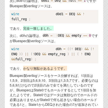
次にd0d1の論理は、
ですが
d0d1 
=
 DEQ 
&&
 full 
==
1
Bluespec製verilogソースは、
Copy
wire
                   d0d1 
=
 DEQ 
&&
!
full_reg 
;
であり、
完全一致しました。
次に、d0hの論理は、
です
d0h 
=
!
DEQ 
&&
 empty 
==
0
がBluespec製verilogソースは、
Copy
wire
                   d0h 
=
(
(
!
 DEQ
)
&&
(
!
ENQ 
)
)
||
(
!
DEQ 
&&
 empty_reg 
)
||
(
!
 ENQ 
&&
full_reg
)
;
であり、
かなり無駄があるようです。
Bluespec製verilogソースをケース分解すれば、1項目は
1,5,9、2項目は5,6,9,10、3項目は1,3,5,7です。必要なのは
5,6,9だけなので2項目のみで全てを満たしているのです
が、BluespecはState0でもホールドするとして1項目を加
えたようです。State0ではデータは無効なのでホールドの
必要はありませんがState0で何も起きない場合のホールド
である1と、State1からDEQされた場合の7が追加されてい