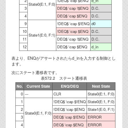
2
!DEQ$ \cap $ENQ
d_in
State0(E:1, F:0)
3
DEQ$ \cap !$ENQ
D.C.
4
DEQ$ \cap $ENQ
D.C.
9
!DEQ$ \cap $!ENQ
d0
10
!DEQ$ \cap $ENQ
D.C.
State1(E:0, F:1)
11
DEQ$ \cap !$ENQ
D.C.
12
DEQ$ \cap $ENQ
d_in
表より、ENQがアサートされたらd_inを入力する制御とし
ます。
次にステート遷移表です。
表572.2 ステート遷移表
No.
Current State
ENQ/DEQ
Next State
0
---
CLR
State0(E:1, F:0)
1
!DEQ$ \cap $!ENQ
State0(E:1, F:0)
2
!DEQ$ \cap $ENQ
State1(E:0, F:1)
State0(E:1, F:0)
3
DEQ$ \cap $!ENQ
ERROR
4
DEQ$ \cap $ENQ
ERROR