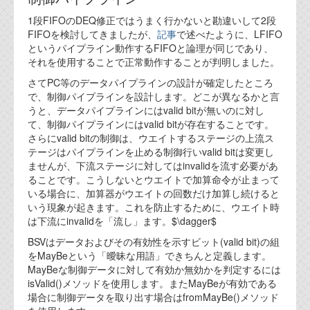
1段FIFOのDEQ修正ではうまく行かないと勘違いして2段
FIFOを検討してきましたが、
記事
で述べたように、LFIFO
というパイプライン動作するFIFOと論理が同じであり、
それを使用することで正常動作することが判明しました。
さてPC等のデータパイプラインの設計が確定したところ
で、制御パイプラインを設計します。どこが異なるかと言
うと、データパイプラインにはvalid bitが無いのに対し
て、制御パイプラインにはvalid bitが存在することです。
さらにvalid bitの制御は、ウエイトするステージの上流ス
テージはパイプラインを止める制御行いvalid bitは変更し
ませんが、下流ステージに対してはinvalidを流す必要があ
ることです。こうしないとウエイトで加算命令が止まって
いる場合に、加算器がウエイトの回数だけ加算し続けると
いう現象が起きます。これを防止するために、ウエイト時
は下流にinvalidを「流し」ます。$\dagger$
BSVはデータおよびその有効性を示すビット(valid bit)の組
をMayBeという「曖昧な用語」できちんと定義します。
MayBeな制御データに対して有効か無効かを判定するには
isValid()メソッドを使用します。またMayBeが有効である
場合に制御データを取り出す場合はfromMayBe()メソッド