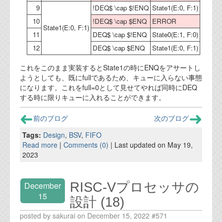
9
!DEQ$ \cap $!ENQ
State1(E:0, F:1)
10
!DEQ$ \cap $ENQ
ERROR
State1(E:0, F:1)
11
DEQ$ \cap $!ENQ
State0(E:1, F:0)
12
DEQ$ \cap $ENQ
State1(E:0, F:1)
これをこのまま実装するとState1の時にENQをアサートし
ようとしても、既にfullであるため、キューに入らない事態
になります。これをfull=0として見せてやれば同時にDEQ
する時に限りキューに入れることができます。
前のブログ
次のブログ
Tags:
Design
,
BSV
,
FIFO
Read more
|
Comments (0)
| Last updated on May 19,
2023
RISC-Vプロセッサの
December
15
設計 (18)
posted by sakurai on December 15, 2022 #571