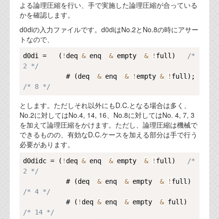
よる論理圧縮を行い、手で実施した論理圧縮が合っている
かを確認します。
d0diの入力ファイルです。d0diはNo.2とNo.8の時にアサー
トなので、
Copy
d0di =   (
!
deq 
&
 enq  
&
 empty  
&
!
full)   
/* 
2 */
           # (deq  
&
 enq  
&
!
empty 
&
!
full);  
/* 8 */
とします。ただしそれ以外にもD.C.となる場合は多く、
No.2に対してはNo.4, 14, 16、No.8に対してはNo. 4, 7, 3
を加えて論理圧縮をかけます。ただし、論理圧縮は機械で
できるものの、有効なD.C.ケースを加える部分は手で行う
必要があります。
Copy
d0didc = (
!
deq 
&
 enq  
&
 empty  
&
!
full)   
/* 
2 */
           # (deq  
&
 enq  
&
 empty  
&
!
full)   
/* 4 */
           # (
!
deq 
&
 enq  
&
 empty  
&
 full)    
/* 14 */