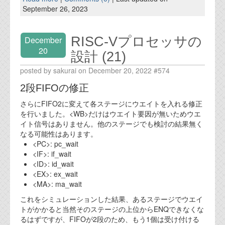
September 26, 2023
RISC-Vプロセッサの
December
20
設計 (21)
posted by sakurai on December 20, 2022 #574
2段FIFOの修正
さらにFIFO2に変えて各ステージにウエイトを入れる修正
を行いました。<WB>だけはウエイト要因が無いためウエ
イト信号はありません。他のステージでも検討の結果無く
なる可能性はあります。
<PC>: pc_wait
<IF>: if_wait
<ID>: id_wait
<EX>: ex_wait
<MA>: ma_wait
これをシミュレーションした結果、あるステージでウエイ
トがかかると当然そのステージの上位からENQできなくな
るはずですが、FIFOが2段のため、もう1個は受け付ける