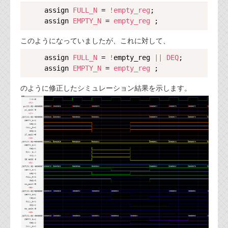
Copy
     assign 
FULL_N
 = 
!
empty_reg
;

     assign 
EMPTY_N
 = 
empty_reg
このようになっていましたが、これに対して、
Copy
     assign 
FULL_N
 = 
!
empty_reg 
|
|
DEQ
;

     assign 
EMPTY_N
 = 
empty_reg
のように修正したシミュレーション結果を示します。