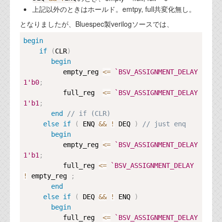
上記以外のときはホールド。emtpy, full共変化無し。
となりましたが、Bluespec製verilogソースでは、
Copy
begin
if
(
CLR
)
begin
          empty_reg 
<=
`BSV_ASSIGNMENT_DELAY
1'b0
;
          full_reg  
<=
`BSV_ASSIGNMENT_DELAY
1'b1
;
end
// if (CLR)
else
if
(
 ENQ 
&&
!
 DEQ 
)
// just enq
begin
          empty_reg 
<=
`BSV_ASSIGNMENT_DELAY
1'b1
;
          full_reg 
<=
`BSV_ASSIGNMENT_DELAY
!
 empty_reg 
;
end
else
if
(
 DEQ 
&&
!
 ENQ 
)
begin
          full_reg  
<=
`BSV_ASSIGNMENT_DELAY