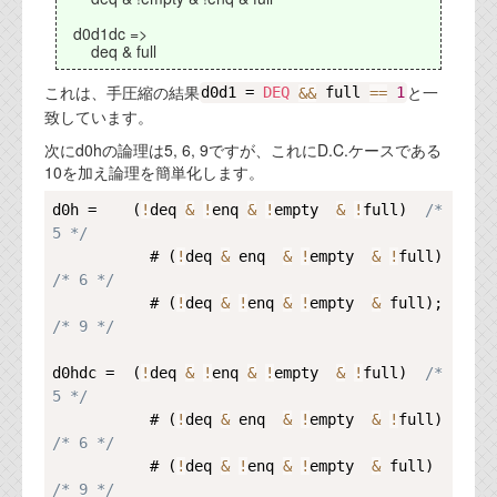
d0d1dc =>
deq & full
これは、手圧縮の結果
と一
d0d1 = 
DEQ
&
&
 full 
==
1
致しています。
次にd0hの論理は5, 6, 9ですが、これにD.C.ケースである
10を加え論理を簡単化します。
Copy
d0h =    (
!
deq 
&
!
enq 
&
!
empty  
&
!
full)  
/* 
5 */
           # (
!
deq 
&
 enq  
&
!
empty  
&
!
full)  
/* 6 */
           # (
!
deq 
&
!
enq 
&
!
empty  
&
 full);  
/* 9 */
d0hdc =  (
!
deq 
&
!
enq 
&
!
empty  
&
!
full)  
/* 
5 */
           # (
!
deq 
&
 enq  
&
!
empty  
&
!
full)  
/* 6 */
           # (
!
deq 
&
!
enq 
&
!
empty  
&
 full)   
/* 9 */