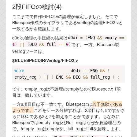
2段FIFOの検討(4)
ここまでで自作FIFO2.vの論理が確定しました。そこで
Bluespec作成のライブラリであるverilogの論理FIFO2.vと
一致するかを確認します。
d0diの論理の手圧縮の結果は
d0di 
=
(
ENQ 
&&
 empty 
==
です。一方、Bluespec製
1
)
||
(
DEQ 
&&
 full 
==
0
)
verilogソースは、
$BLUESPECDIR/Verilog/FIFO2.v
Copy
wire
                   d0di 
=
(
ENQ 
&&
!
empty_reg 
)
||
(
 ENQ 
&&
 DEQ 
&&
 full_reg 
)
;
です。empty_regは不論理のemptyなのでBluespecと1項
目は一致しています。
一方2項目目は不一致です。Bluespecには
若干無駄がある
ようです。
これをケース分解すれば、2項目は4, 8ですがさ
らにD.C.である3と7を加えることができます。ちなみに
Bluespecではempty_reg及びfull_regはなぜか負論理なの
で、!empty_regはemptyを、full_regは!fullを意味します。