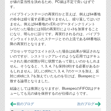
が値の妥当性を決めるため、PC値は不定で良いはずで
す。
パイプラインステージの再実行かと言えば、例えば64番地
の命令は繰り返す必要は有りませんし、繰り返してはいけ
ません。例えば64番地の<EX>がデータインクリメント
(+1)だった場合には3回の再実行により+3を加算すること
になり、明らかに誤りです。再実行されるのは、パイプラ
インウェイトが入ったステージとその上流である68番地以
降の再実行となります。
プロセッサではウエイトが入った場合は結果が保証されな
いのですが、シストリックアレイのような応用ではデキュ
ーされた後の状態が同じ状態であって欲しいのかもしれま
せん。そうなると、1, 3, 4, 7も保持(d0)する必要があるか
もしれません。試しにd0hに1, 3, 4, 7のケースを加え、反
対にd0diに3, 7を加えていたものを引けば、Bluespecと一
致する論理となりました。
結論としては推測となりますが、BluespecのFIFO2はデキ
ューしても元の値を保持するのが仕様のようです。
前のブログ
次のブログ