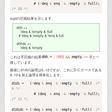
           # (
!
deq 
&
 enq  
&
!
empty  
&
 full);  
/* 10 */
cuplの圧縮結果を示します。
d0h =>
!deq & !empty & !full
# !deq & !empty & !enq & full
d0hdc =>
!deq & !empty
これは手圧縮の結果
と一
d0h =  
!
DEQ
&
&
 empty 
==
0
致しています。
最後にd1diの論理は6, 12ですが、これにD.C.ケースである
8, 10を加え論理を簡単化します。
Copy
d1di =   (
!
deq 
&
 enq  
&
!
empty  
&
!
full)  
/* 
6 */
           # (deq  
&
 enq  
&
!
empty  
&
 full);  
/* 12 */
d1didc = (
!
deq 
&
 enq  
&
!
empty  
&
!
full)  
/* 