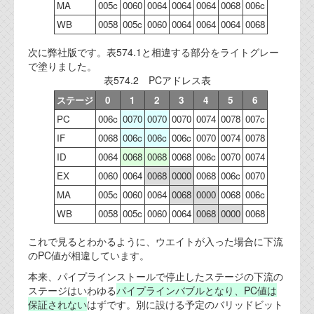
MA
005c
0060
0064
0064
0064
0068
006c
WB
0058
005c
0060
0064
0064
0064
0068
次に弊社版です。表574.1と相違する部分をライトグレー
で塗りました。
表574.2 PCアドレス表
ステージ
0
1
2
3
4
5
6
PC
006c
0070
0070
0070
0074
0078
007c
IF
0068
006c
006c
006c
0070
0074
0078
ID
0064
0068
0068
0068
006c
0070
0074
EX
0060
0064
0068
0000
0068
006c
0070
MA
005c
0060
0064
0068
0000
0068
006c
WB
0058
005c
0060
0064
0068
0000
0068
これで見るとわかるように、ウエイトが入った場合に下流
のPC値が相違しています。
本来、パイプラインストールで停止したステージの下流の
ステージはいわゆる
パイプラインバブルとなり、PC値は
保証されない
はずです。別に設ける予定のバリッドビット