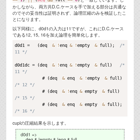
かしながら、両方共D.C.ケースを手で加える部分は共通な
のでその妥当性は証明されず、論理圧縮のみを検証したこ
とになります。
以下同様に、d0d1の入力は11ですが、これにD.C.ケース
である12, 15, 16を加え論理を簡単化します。
Copy
d0d1 =   (deq  
&
!
enq 
&
!
empty  
&
 full);  
/* 
11 */
d0d1dc = (deq  
&
!
enq 
&
!
empty  
&
 full)   
/* 
11 */
           # (deq  
&
 enq  
&
!
empty  
&
 full)   
/* 12 */
           # (deq  
&
!
enq 
&
 empty  
&
 full)    
/* 15 */
           # (deq  
&
 enq  
&
 empty  
&
 full);   
/* 16 */
cuplの圧縮結果を示します。
d0d1 =>
deq & !empty & !enq & full