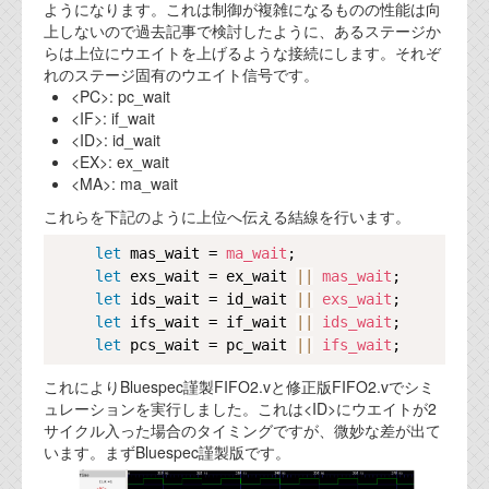
ようになります。これは制御が複雑になるものの性能は向
上しないので過去記事で検討したように、あるステージか
らは上位にウエイトを上げるような接続にします。それぞ
れのステージ固有のウエイト信号です。
<PC>: pc_wait
<IF>: if_wait
<ID>: id_wait
<EX>: ex_wait
<MA>: ma_wait
これらを下記のように上位へ伝える結線を行います。
Copy
let
 mas_wait = 
ma_wait
;

let
 exs_wait = ex_wait 
|
|
mas_wait
;

let
 ids_wait = id_wait 
|
|
exs_wait
;

let
 ifs_wait = if_wait 
|
|
ids_wait
;

let
 pcs_wait = pc_wait 
|
|
ifs_wait
これによりBluespec謹製FIFO2.vと修正版FIFO2.vでシミ
ュレーションを実行しました。これは<ID>にウエイトが2
サイクル入った場合のタイミングですが、微妙な差が出て
います。まずBluespec謹製版です。