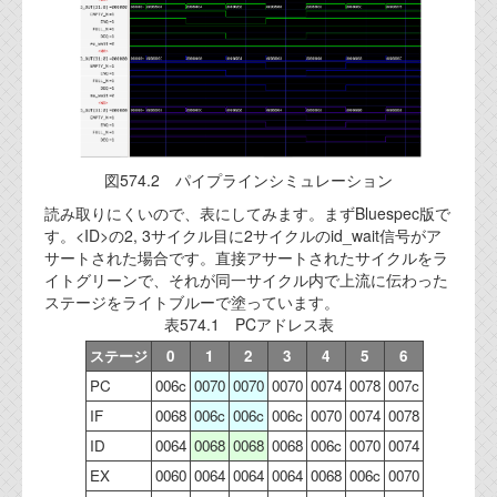
図574.2 パイプラインシミュレーション
読み取りにくいので、表にしてみます。まずBluespec版で
す。<ID>の2, 3サイクル目に2サイクルのid_wait信号がア
サートされた場合です。直接アサートされたサイクルをラ
イトグリーンで、それが同一サイクル内で上流に伝わった
ステージをライトブルーで塗っています。
表574.1 PCアドレス表
ステージ
0
1
2
3
4
5
6
PC
006c
0070
0070
0070
0074
0078
007c
IF
0068
006c
006c
006c
0070
0074
0078
ID
0064
0068
0068
0068
006c
0070
0074
EX
0060
0064
0064
0064
0068
006c
0070