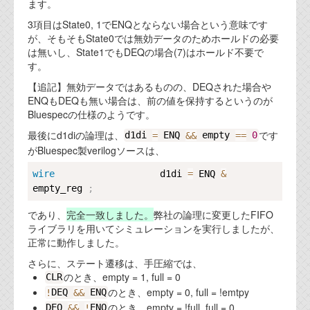
ます。
3項目はState0, 1でENQとならない場合という意味です
が、そもそもState0では無効データのためホールドの必要
は無いし、State1でもDEQの場合(7)はホールド不要で
す。
【追記】無効データではあるものの、DEQされた場合や
ENQもDEQも無い場合は、前の値を保持するというのが
Bluespecの仕様のようです。
最後にd1diの論理は、
です
d1di 
=
 ENQ 
&&
 empty 
==
0
がBluespec製verilogソースは、
Copy
wire
                   d1di 
=
 ENQ 
&
empty_reg 
;
であり、
完全一致しました。
弊社の論理に変更したFIFO
ライブラリを用いてシミュレーションを実行しましたが、
正常に動作しました。
さらに、ステート遷移は、手圧縮では、
のとき、empty = 1, full = 0
CLR
のとき、empty = 0, full = !emtpy
!
DEQ 
&&
 ENQ
のとき、empty = !full, full = 0
DEQ 
&&
!
ENQ