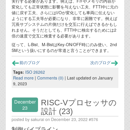
実行する必要があります。例えば、F/Fやメモリの内容が
資料閲覧パスワードをお問い合わせ頂き
変化しても正常状態に影響を与えない工夫、FTTI中に元の
ログインをお願い致します。アカウント
値に戻す工夫、さらにはI/Oが変化しても車両に伝えない
名は"opendocument"です。
ようにする工夫等が必要になり、非常に困難です。例えば
冗長サブシステムの片側だけを交互に行えばできるかもし
機能安全用語集
れません。そうだとしても、FTTI中に検出するためには2
倍の速度で交互に検査する必要があります。
設計用語集
従って、L-Bist、M-BistはKey-ON/OFF時にのみ使い、2nd
オンラインショップ
SMという扱いにするのが常道と言うことができます。
前のブログ
次のブログ
お問い合わせ
Tags:
ISO 26262
Read more
|
Comments (0)
| Last updated on January
FAQ
9, 2023
お問い合わせフォーム
RISC-Vプロセッサの
December
23
設計 (23)
posted by sakurai on December 23, 2022 #576
制御パイプライン