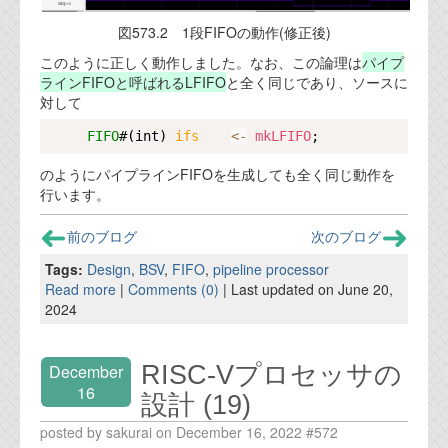
図573.2 1段FIFOの動作(修正後)
このように正しく動作しました。なお、この論理は
パイプ
ラインFIFOと呼ばれるLFIFO
と全く同じであり、ソースに
対して
Copy
FIFO
#(int) 
ifs    
<-
mkLFIFO
のようにパイプラインFIFOを生成しても全く同じ動作を
行います。
前のブログ
次のブログ
Tags:
Design
,
BSV
,
FIFO
,
pipeline processor
Read more
|
Comments (0)
| Last updated on June 20,
2024
RISC-Vプロセッサの
December
16
設計 (19)
posted by sakurai on December 16, 2022 #572