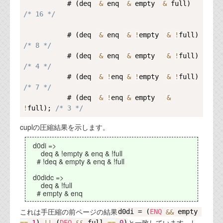
           # (deq  
&
 enq  
&
 empty  
&
 full)    
/* 16 */
           # (deq  
&
 enq  
&
!
empty  
&
!
full)  
/* 8 */
           # (deq  
&
 enq  
&
 empty   
&
!
full)  
/* 4 */
           # (deq  
&
!
enq 
&
!
empty  
&
!
full)  
/* 7 */
           # (deq  
&
!
enq 
&
 empty   
&
!
full); 
/* 3 */
cuplの圧縮結果を示します。
d0di =>
deq & !empty & enq & !full
# !deq & empty & enq & !full
d0didc =>
deq & !full
# empty & enq
これは手圧縮の前ページの結果
d0di = (
ENQ
&
&
 empty 
と一致しています。し
==
1
) 
|
|
 (
DEQ
&
&
 full 
==
0
)