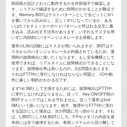
部回路が設計どおりに動作するかを外部端子で確認しま
代表ご挨拶
す。シリアルで確認するために時間がかかることが難点で
す。Memory-BISTはテストパターンとして全ビットに0/1
オフィス
を書いてから読み出し、正しく0/1になっているか、ある
いは0, 1をチェッカーボードパターンと呼ばれる交互に書
実績
き込み、読み出す方法等があります。いずれもテスタを用
いずに内部的にパターンジェネレータを搭載します。
ブログ
通常のLSIの試験にはテスタが用いられますが、BISTはテ
スタからのパタンジェネレータが内蔵されているため、運
機能安全ブログ
用時の故障検出に使いたくなります。もし安全機構として
使用できれば、リアルタイムに故障検出ができることにな
設計ブログ
ります。故障検出率は高いものの、2点問題があります。
それはFTTI中に実行しなければならない問題と、I/Oや動
テクノロジ
作に厳しい制約がかかる点です。
まず1st SMとして主張するためには、故障検出はFTTI中
に実行しなければなりません。従って、Key-ON/OFF時の
外部投稿記事
BISTチェックではこれを守れません。従って通常は2nd
ブログテーマ
SMという扱いになります。他方、無理やりFTTI中に実行
する設計にした場合は、次の問題に引っ掛かります。それ
技術文書
は、L-BISTにしろM-BISTにしろ、F/Fやメモリの内容を基
本的には全て破壊するため、車両システムから切り離して
ご希望の方は、お問い合わせページから