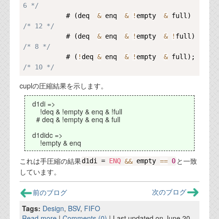
6 */
           # (deq  
&
 enq  
&
!
empty  
&
 full)   
/* 12 */
           # (deq  
&
 enq  
&
!
empty  
&
!
full)  
/* 8 */
           # (
!
deq 
&
 enq  
&
!
empty  
&
 full);  
/* 10 */
cuplの圧縮結果を示します。
d1di =>
!deq & !empty & enq & !full
# deq & !empty & enq & full
d1didc =>
!empty & enq
これは手圧縮の結果
と一致
d1di = 
ENQ
&
&
 empty 
==
0
しています。
前のブログ
次のブログ
Tags:
Design
,
BSV
,
FIFO
Read more
|
Comments (0)
| Last updated on June 20,