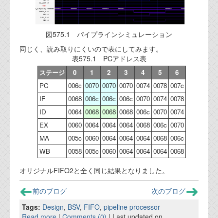
図575.1 パイプラインシミュレーション
同じく、読み取りにくいので表にしてみます。
表575.1 PCアドレス表
ステージ
0
1
2
3
4
5
6
PC
006c
0070
0070
0070
0074
0078
007c
IF
0068
006c
006c
006c
0070
0074
0078
ID
0064
0068
0068
0068
006c
0070
0074
EX
0060
0064
0064
0064
0068
006c
0070
MA
005c
0060
0064
0064
0064
0068
006c
WB
0058
005c
0060
0064
0064
0064
0068
オリジナルFIFO2と全く同じ結果となりました。
前のブログ
次のブログ
Tags:
Design
,
BSV
,
FIFO
,
pipeline processor
Read more
|
Comments (0)
| Last updated on