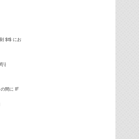
 $t$ にお
M}\}
の間に IF
l