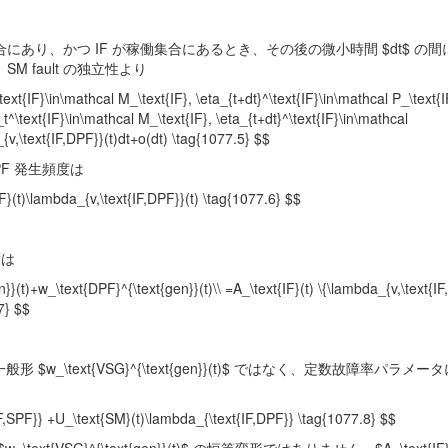
集合にあり、かつ IF が稼働集合にあるとき、その後の微小時間 $dt$ の間に 
 SM fault の独立性より
ext{IF}\in\mathcal M_\text{IF}, \eta_{t+dt}^\text{IF}\in\mathcal P_\text{I
t^\text{IF}\in\mathcal M_\text{IF}, \eta_{t+dt}^\text{IF}\in\mathcal
{v,\text{IF,DPF}}(t)dt+o(dt) \tag{1077.5} $$
F 発生頻度は
F}(t)\lambda_{v,\text{IF,DPF}}(t) \tag{1077.6} $$
度は
}(t)+w_\text{DPF}^{\text{gen}}(t)\\ =A_\text{IF}(t) \{\lambda_{v,\text{IF
7} $$
_\text{VSG}^{\text{gen}}(t)$ ではなく、定数故障率パラメー
IF,SPF}} +U_\text{SM}(t)\lambda_{\text{IF,DPF}} \tag{1077.8} $$