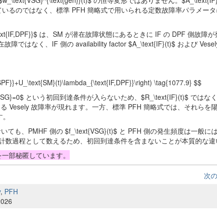
$w_\text{VSG}^{\text{gen}}(t)$ の恒等変形ではありません。$A_\text{IF
text{IF}$ と仮定しているのではなく、標準 PFH 簡略式で用いられる定数故障率パラメ
da_{\text{IF,DPF}}$ は、SM が潜在故障状態にあるときに IF の DPF 側
側の availability factor $A_\text{IF}(t)$ および Vese
F,SPF}}+U_\text{SM}(t)\lambda_{\text{IF,DPF}}\right) \tag{1077.9} $$
SG}=0$ という初回到達条件が入らないため、$R_\text{IF}(t)$ ではな
態に依存する Vesely 故障率が現れます。一方、標準 PFH 簡略式では、それら
ます。
、PMHF 側の $f_\text{VSG}(t)$ と PFH 側の発生頻度は一般
 発生を計数過程として数えるため、初回到達条件を含まないことが本質的な
式を一部秘匿しています。
次
y
,
PFH
2026