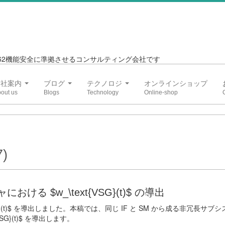
6262機能安全に準拠させるコンサルティング会社です
会社案内
ブログ
テクノロジ
オンラインショップ
)
ける $w_\text{VSG}(t)$ の導出
VSG}(t)$ を導出しました。本稿では、同じ IF と SM から成る非冗長サブ
SG}(t)$ を導出します。