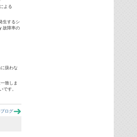
}
ータによる
故障が発生するシ
ly 故障率の
く
を陽に扱わな
には一致しま
違いです。
のブログ