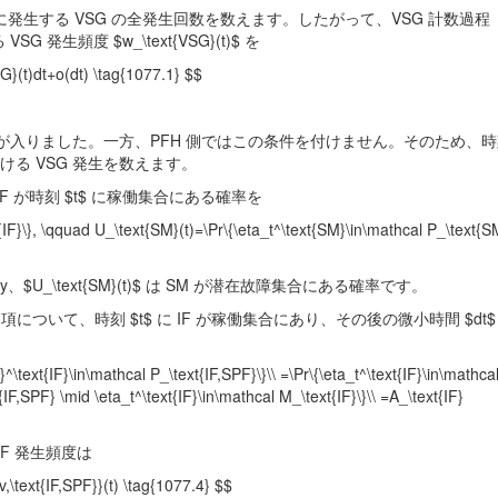
に発生する VSG の全発生回数を数えます。したがって、VSG 計数過程
 VSG 発生頻度 $w_\text{VSG}(t)$ を
G}(t)dt+o(dt) \tag{1077.1} $$
回到達条件が入りました。一方、PFH 側ではこの条件を付けません。そのため、時刻
における VSG 発生を数えます。
ため、IF が時刻 $t$ に稼働集合にある確率を
t{IF}\}, \qquad U_\text{SM}(t)=\Pr\{\eta_t^\text{SM}\in\mathcal P_\text{S
bility、$U_\text{SM}(t)$ は SM が潜在故障集合にある確率です。
いて、時刻 $t$ に IF が稼働集合にあり、その後の微小時間 $dt$ 
}^\text{IF}\in\mathcal P_\text{IF,SPF}\}\\ =\Pr\{\eta_t^\text{IF}\in\mathca
{IF,SPF} \mid \eta_t^\text{IF}\in\mathcal M_\text{IF}\}\\ =A_\text{IF}
F 発生頻度は
,\text{IF,SPF}}(t) \tag{1077.4} $$