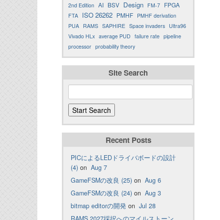
Design
AI
BSV
FPGA
2nd Edition
FM-7
ISO 26262
PMHF
FTA
PMHF derivation
PUA
RAMS
SAPHIRE
Space invaders
Ultra96
Vivado HLx
average PUD
failure rate
pipeline
processor
probability theory
Site Search
Recent Posts
PICによるLEDドライバボードの設計
(4)
on
Aug 7
GameFSMの改良 (25)
on
Aug 6
GameFSMの改良 (24)
on
Aug 3
bitmap editorの開発
on
Jul 28
RAMS 2027採択へのマイルストーン