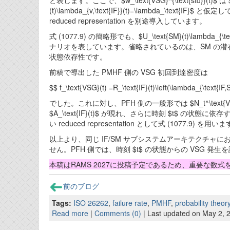
と表します。ここで、$w_\text{VSG}^{\text{std}}(t)$ は 
(t)\lambda_{v,\text{IF}}(t)=\lambda_\
reduced representation を別途導入しています。
式 (1077.9) の簡略形でも、$U_\text{SM}(t)\lamb
ナリオを表しています。省略されているのは、SM の潜在故障ではなく、IF 
状態依存性です。
前稿で導出した PMHF 側の VSG 初回到達密度は
$$ f_\text{VSG}(t) =R_\text{IF}(t)\left(\lambda_{\text{I
でした。これに対し、PFH 側の一般形では $N_t^\text{V
$A_\text{IF}(t)$ が現れ、さらに時刻 $t$ の状
い reduced representation として式 (1077.9) を用い
以上より、同じ IF/SM サブシステムアーキテクチャにおいても
せん。PFH 側では、時刻 $t$ の状態からの VSG
本稿はRAMS 2027に投稿予定であるため、重要な数
前のブログ
Tags:
ISO 26262
,
failure rate
,
PMHF
,
probability theor
Read more
|
Comments (0)
| Last updated on May 2, 