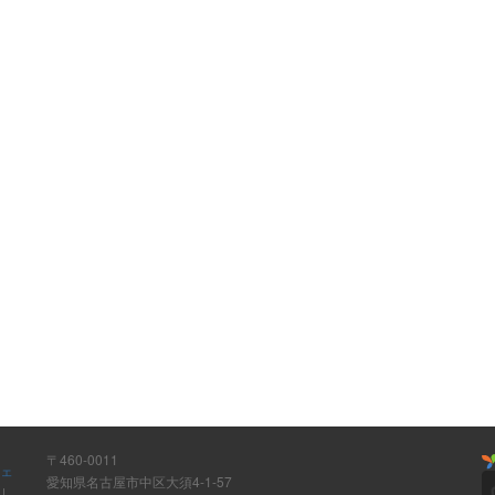
〒460-0011
ウェ
愛知県名古屋市中区大須4-1-57
ト
|