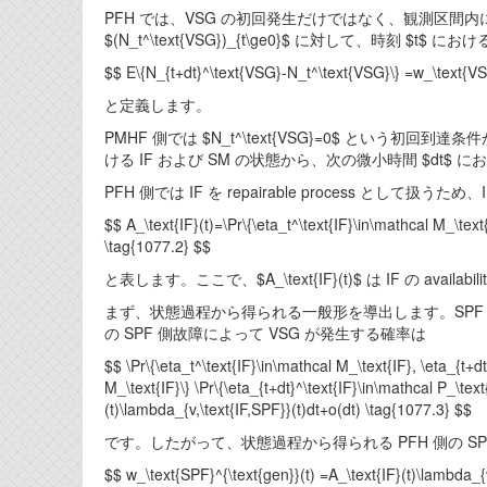
PFH では、VSG の初回発生だけではなく、観測区間内
$(N_t^\text{VSG})_{t\ge0}$ に対して、時刻 $t$ における
$$ E\{N_{t+dt}^\text{VSG}-N_t^\text{VSG}\} =w_\text{VS
と定義します。
PMHF 側では $N_t^\text{VSG}=0$ という初
ける IF および SM の状態から、次の微小時間 $dt$ 
PFH 側では IF を repairable process として扱う
$$ A_\text{IF}(t)=\Pr\{\eta_t^\text{IF}\in\mathcal M_\tex
\tag{1077.2} $$
と表します。ここで、$A_\text{IF}(t)$ は IF の availa
まず、状態過程から得られる一般形を導出します。SPF 項につ
の SPF 側故障によって VSG が発生する確率は
$$ \Pr\{\eta_t^\text{IF}\in\mathcal M_\text{IF}, \eta_{t+dt
M_\text{IF}\} \Pr\{\eta_{t+dt}^\text{IF}\in\mathcal P_\text
(t)\lambda_{v,\text{IF,SPF}}(t)dt+o(dt) \tag{1077.3} $$
です。したがって、状態過程から得られる PFH 側の SP
$$ w_\text{SPF}^{\text{gen}}(t) =A_\text{IF}(t)\lambda_{v