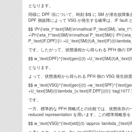
となります。
同様に DPF 項について、時刻 $t$ に SM が潜在故障
DPF 側故障によって VSG が発生する確率は、IF fault と
$$ \Pr\{\eta_t^\text{SM}\in\mathcal P_\text{SM}, \eta_t^\t
=\Pr\{\eta_t^\text{SM}\in\mathcal P_\text{SM}\} \Pr\{\eta_
P_\text{IF,DPF}\}\\ =U_\text{SM}(t)A_\text{IF}(t)\lambda_
です。したがって、状態過程から得られる PFH 側の DP
$$ w_\text{DPF}^{\text{gen}}(t) =U_\text{SM}(t)A_\text{I
となります。
よって、状態過程から得られる PFH 側の VSG 発生頻
$$ w_\text{VSG}^{\text{gen}}(t) =w_\text{SPF}^{\text{gen}
+U_\text{SM}(t)\lambda_{v,\text{IF,DPF}}(t)\} \tag{1077.
です。
一方、標準的な PFH 簡略式との比較では、状態依存の一般形 $w
reduced representation を用います。この標準簡略形を
$$ w_\text{VSG}^{\text{std}}(t) \approx \lambda_{\text{