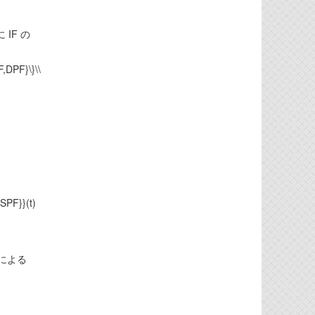
IF の
F,DPF}\}\\
,SPF}}(t)
タによる