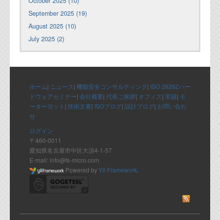
October 2025 (10)
September 2025 (19)
August 2025 (10)
July 2025 (2)
ホーム
|
ニュース
|
機能安全コンサルティング
|
ISO 26262ハー
ドウェアセミナー
|
会社概要
|
代表ご挨拶
|
オフィス
|
実績
|
モ
ーターヨット
|
技術文書
|
ISOブログ
|
設計ブログ
|
お問い合わ
せ
ログイン
〒460-0011
愛知県名古屋市中区大須4-1-57
E-mail: info@fs-micro.com
Powered by
Yii Framework
.