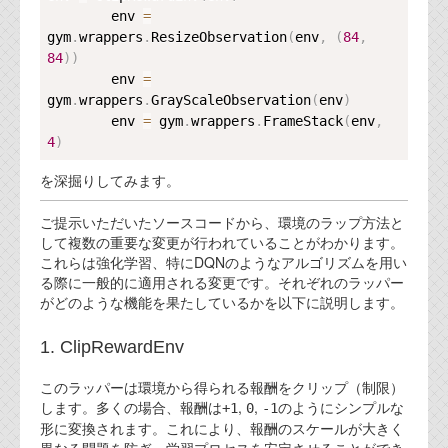
代表ご挨拶
        env 
=
gym
.
wrappers
.
ResizeObservation
(
env
,
(
84
,
オフィス
84
)
)
        env 
=
実績
gym
.
wrappers
.
GrayScaleObservation
(
env
)
        env 
=
 gym
.
wrappers
.
FrameStack
(
env
,
ブログ
4
)
を深掘りしてみます。
機能安全ブログ
ご提示いただいたソースコードから、環境のラップ方法と
設計ブログ
して複数の重要な変更が行われていることがわかります。
これらは強化学習、特にDQNのようなアルゴリズムを用い
テクノロジ
る際に一般的に適用される変更です。それぞれのラッパー
がどのような機能を果たしているかを以下に説明します。
外部投稿記事
1. ClipRewardEnv
ブログテーマ
このラッパーは環境から得られる報酬をクリップ（制限）
します。多くの場合、報酬は
,
,
のようにシンプルな
技術文書
+1
0
-1
形に変換されます。これにより、報酬のスケールが大きく
ご希望の方は、お問い合わせページから