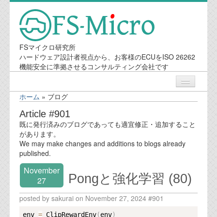
FSマイクロ研究所
ハードウェア設計者視点から、お客様のECUをISO 26262
機能安全に準拠させるコンサルティング会社です
ホーム
»
ブログ
ニュース
Article #901
既に発行済みのブログであっても適宜修正・追加すること
業務内容
があります。
We may make changes and additions to blogs already
published.
機能安全コンサルティング
November
Pongと強化学習 (80)
会社案内
27
posted by sakurai on November 27, 2024 #901
会社概要
Copy
env 
=
 ClipRewardEnv
(
env
)