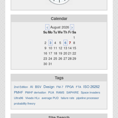
Calendar
<
August 2026
>
Su
Mo
Tu
We
Th
Fr
Sa
1
2
3
4
5
6
7
8
9
10
11
12
13
14
15
16
17
18
19
20
21
22
23
24
25
26
27
28
29
30
31
Tags
Design
ISO 26262
AI
BSV
FPGA
2nd Edition
FM-7
FTA
PMHF
PMHF derivation
PUA
RAMS
SAPHIRE
Space invaders
Ultra96
Vivado HLx
average PUD
failure rate
pipeline processor
probability theory
Site Search