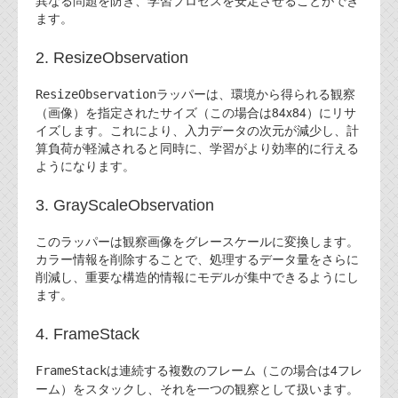
異なる問題を防ぎ、学習プロセスを安定させることができ
資料閲覧パスワードをお問い合わせ頂き
ます。
ログインをお願い致します。アカウント
名は"opendocument"です。
2. ResizeObservation
機能安全用語集
ラッパーは、環境から得られる観察
ResizeObservation
（画像）を指定されたサイズ（この場合は84x84）にリサ
設計用語集
イズします。これにより、入力データの次元が減少し、計
算負荷が軽減されると同時に、学習がより効率的に行える
オンラインショップ
ようになります。
お問い合わせ
3. GrayScaleObservation
このラッパーは観察画像をグレースケールに変換します。
FAQ
カラー情報を削除することで、処理するデータ量をさらに
削減し、重要な構造的情報にモデルが集中できるようにし
お問い合わせフォーム
ます。
4. FrameStack
は連続する複数のフレーム（この場合は4フレ
FrameStack
ーム）をスタックし、それを一つの観察として扱います。