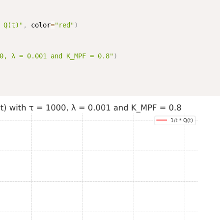
 Q(t)"
,
 color
=
"red"
)
0, λ = 0.001 and K_MPF = 0.8"
)