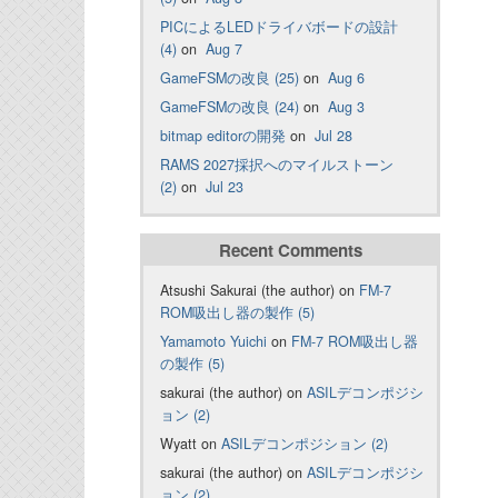
PICによるLEDドライバボードの設計
(4)
on
Aug 7
GameFSMの改良 (25)
on
Aug 6
GameFSMの改良 (24)
on
Aug 3
bitmap editorの開発
on
Jul 28
RAMS 2027採択へのマイルストーン
(2)
on
Jul 23
Recent Comments
Atsushi Sakurai (the author) on
FM-7
ROM吸出し器の製作 (5)
Yamamoto Yuichi
on
FM-7 ROM吸出し器
の製作 (5)
sakurai (the author) on
ASILデコンポジシ
ョン (2)
Wyatt on
ASILデコンポジション (2)
sakurai (the author) on
ASILデコンポジシ
ョン (2)