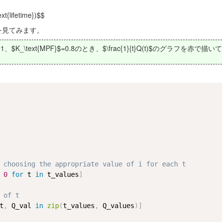
xt{lifetime})$$
を見てみます。
.001、$K_\text{MPF}$=0.8のとき、$\frac{1}{t}Q(t)$のグラフを赤で描
 choosing the appropriate value of i for each t
0
for
 t 
in
 t_values
]
 of t
t
,
 Q_val 
in
zip
(
t_values
,
 Q_values
)
]