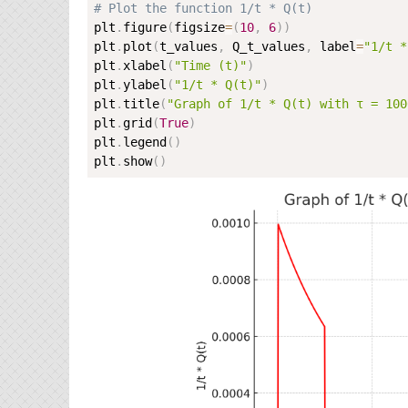
# Plot the function 1/t * Q(t)
plt
.
figure
(
figsize
=
(
10
,
6
)
)
plt
.
plot
(
t_values
,
 Q_t_values
,
 label
=
"1/t *
plt
.
xlabel
(
"Time (t)"
)
plt
.
ylabel
(
"1/t * Q(t)"
)
plt
.
title
(
"Graph of 1/t * Q(t) with τ = 100
plt
.
grid
(
True
)
plt
.
legend
(
)
plt
.
show
(
)