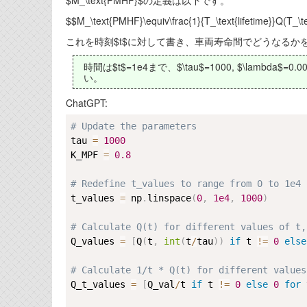
$M_\text{PMHF}$の定義は以下です。
$$M_\text{PMHF}\equiv\frac{1}{T_\text{lifetime}}Q(T_\te
これを時刻$t$に対して書き、車両寿命間でどうなるか
時間は$t$=1e4まで、$\tau$=1000, $\lambda$=0
い。
ChatGPT:
# Update the parameters
tau 
=
1000
K_MPF 
=
0.8
# Redefine t_values to range from 0 to 1e4
t_values 
=
 np
.
linspace
(
0
,
1e4
,
1000
)
# Calculate Q(t) for different values of t,
Q_values 
=
[
Q
(
t
,
int
(
t
/
tau
)
)
if
 t 
!=
0
else
# Calculate 1/t * Q(t) for different values
Q_t_values 
=
[
Q_val
/
t 
if
 t 
!=
0
else
0
for
 