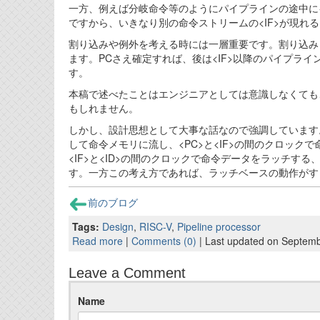
一方、例えば分岐命令等のようにパイプラインの途中に<
ですから、いきなり別の命令ストリームの<IF>が現れ
割り込みや例外を考える時には一層重要です。割り込み
ます。PCさえ確定すれば、後は<IF>以降のパイプラ
す。
本稿で述べたことはエンジニアとしては意識しなくても
もしれません。
しかし、設計思想として大事な話なので強調しています。
して命令メモリに流し、<PC>と<IF>の間のクロック
<IF>と<ID>の間のクロックで命令データをラッチする
す。一方この考え方であれば、ラッチベースの動作がす
前のブログ
Tags:
Design
,
RISC-V
,
Pipeline processor
Read more
|
Comments (0)
| Last updated on Septemb
Leave a Comment
Name