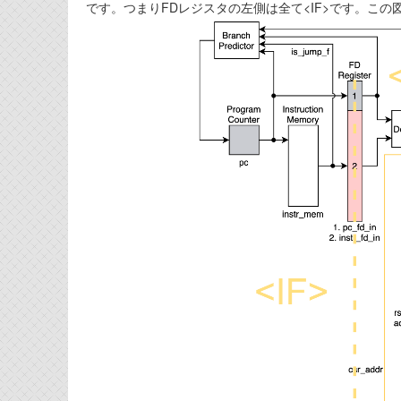
です。つまりFDレジスタの左側は全て<IF>です。こ