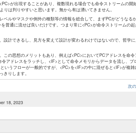
PC>が出現することがあり、複数現れる場合でも命令ストリームの開始
るよりは判りやすいと思います。無から有は湧いてきません。
レベルやマスクや例外の種類等の情報を総合して、まずPCがどうなる
インを普通に流せば良いだけです。つまり常に<PC>が命令ストリームの
、設計できるし、見方を変えて設計が変わるわけではないので、哲学に
この思想のメリットもあり、例えば<PC>においてPCアドレスを命令
で命令アドレスをラッチし、<IF>として命令メモリからデータを流し、プ
、というフローが一般的ですが、<PC>を<IF>の中に混ぜると<IF>が複
っきりします。
次
er 18, 2023