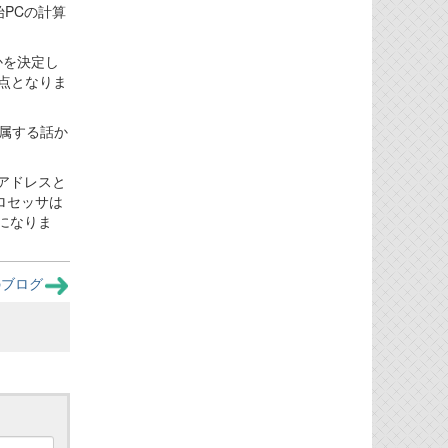
PCの計算
かを決定し
起点となりま
属する話か
アドレスと
ロセッサは
雑になりま
のブログ