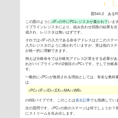
図540.2 ある
この図のように
<IF>の中にPCレジスタが書かれて
いま
イプラインレジスタにより、組み合わせ回路の結果を次
成され、レジスタは無いはずです。
それでは<IF>の入力である命令アドレスはどこのステー
入力レジスタのように描かれていますが、実は他のステ
が統一的に理解できます。
例えば分岐命令では分岐先アドレス計算をする必要があり、それ
れがパイプライン中の2個目の<PC>です。そして分岐条
す。
一般的に<PC>が無視される理由としては、有名な教科書がI
は
<PC><IF><ID><EX><MA><WB>
の6段パイプです。このことは
過去記事
でも指摘してい
次の質問です。<PC>の前のステージは何でしょうか？答
にストリームを生み出します。