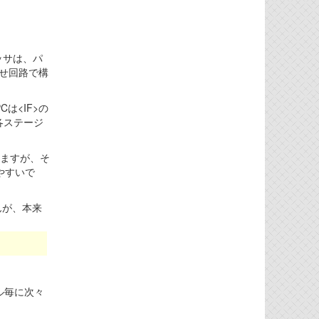
ッサは、パ
せ回路で構
は<IF>の
各ステージ
りますが、そ
やすいで
せんが、本来
ル毎に次々