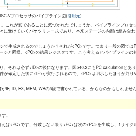
RISC-Vプロセッサのパイプライン図(
引用元
)
す。これが変であることに気づかれたでしょうか。パイプラインプロセ
々に受けていくバケツリレー式であり、本来ステージの内部は組み合わ
ジで生成されるのでしょうか？それが<PC>です。つまり一般の図ではPC
ージと同様、<PC>の結果レジスタです。こう考えるとパイプラインの
は必ず<ID>の後になります。図540.2にもPC calculationとあ
件が確定した後に<IF>が実行されるので、<PC>は明示したほうが判り
F, ID, EX, MEM, WBの5段で書かれている、からなのかもしれま
ます。
えは<PC>です。分岐しない限り<PC>は次の<PC>を生成し、1サイク