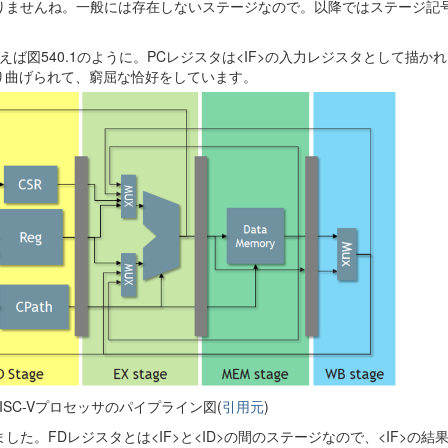
がありませんね。一般には存在しないステージなので。以降ではステージ記
えば図540.1のように。PCレジスタは<IF>の入力レジスタとして描か
り曲げられて、窮屈な恰好をしています。
RISC-Vプロセッサのパイプライン図(
引用元
)
した。FDレジスタとは<IF>と<ID>の間のステージなので、<IF>の結