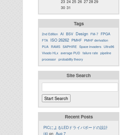
23
24
25
26
27
28
29
30
31
Tags
Design
AI
BSV
FPGA
2nd Edition
FM-7
ISO 26262
PMHF
FTA
PMHF derivation
PUA
RAMS
SAPHIRE
Space invaders
Ultra96
Vivado HLx
average PUD
failure rate
pipeline
processor
probability theory
Site Search
Recent Posts
PICによるLEDドライバボードの設計
(4)
on
Aug 7