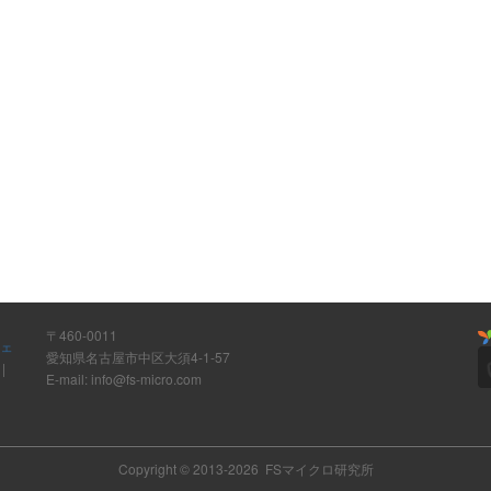
〒460-0011
ウェ
愛知県名古屋市中区大須4-1-57
ト
|
E-mail: info@fs-micro.com
Copyright © 2013-2026 FSマイクロ研究所