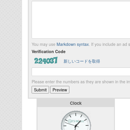
You may use
Markdown syntax
. If you include an ad s
Verification Code
新しいコードを取得
Please enter the numbers as they are shown in the 
Clock