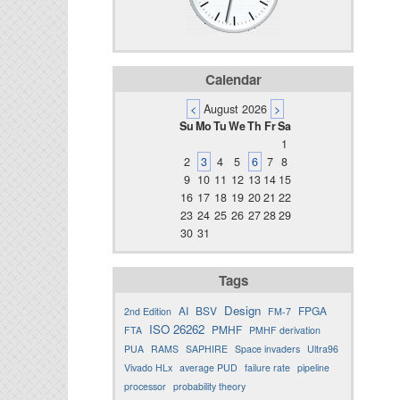
Calendar
<
August 2026
>
Su
Mo
Tu
We
Th
Fr
Sa
1
2
3
4
5
6
7
8
9
10
11
12
13
14
15
16
17
18
19
20
21
22
23
24
25
26
27
28
29
30
31
Tags
Design
AI
BSV
FPGA
2nd Edition
FM-7
ISO 26262
PMHF
FTA
PMHF derivation
PUA
RAMS
SAPHIRE
Space invaders
Ultra96
Vivado HLx
average PUD
failure rate
pipeline
processor
probability theory