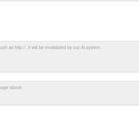
uch as http://, it will be invalidated by our AI system.
image above.