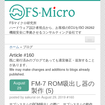
FSマイクロ研究所
ハードウェア設計者視点から、お客様のECUをISO 26262
機能安全に準拠させるコンサルティング会社です
ホーム
»
ブログ
ニュース
Article #160
既に発行済みのブログであっても適宜修正・追加すること
業務内容
があります。
We may make changes and additions to blogs already
published.
機能安全コンサルティング
FM-7 ROM吸出し器の
August
会社案内
29
製作 (5)
posted by sakurai on August 29, 2019 #160
会社概要
サブシステムのROM吸出しの際に、サブシステムの動作