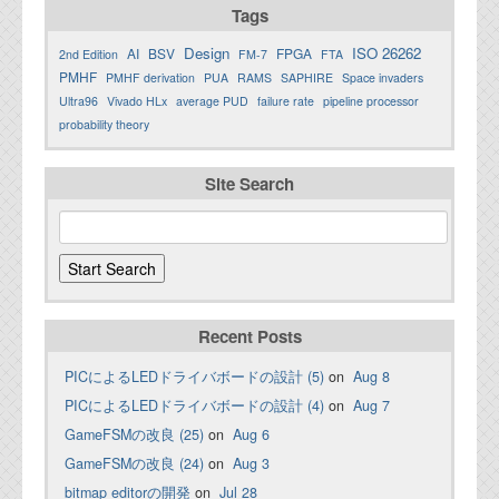
Tags
Design
ISO 26262
AI
BSV
FPGA
2nd Edition
FM-7
FTA
PMHF
PMHF derivation
PUA
RAMS
SAPHIRE
Space invaders
Ultra96
Vivado HLx
average PUD
failure rate
pipeline processor
probability theory
Site Search
Recent Posts
PICによるLEDドライバボードの設計 (5)
on
Aug 8
PICによるLEDドライバボードの設計 (4)
on
Aug 7
GameFSMの改良 (25)
on
Aug 6
GameFSMの改良 (24)
on
Aug 3
bitmap editorの開発
on
Jul 28