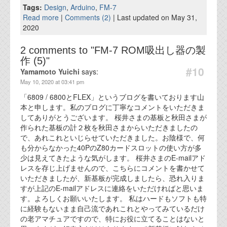
Tags:
Design
,
Arduino
,
FM-7
Read more
|
Comments (2)
| Last updated on May 31,
2020
2 comments to "FM-7 ROM吸出し器の製
作 (5)"
#10
Yamamoto Yuichi
says:
May 10, 2020 at 03:41 pm
「6809 / 6800とFLEX」というブログを書いております山
本と申します。私のブログに丁寧なコメントをいただきま
してありがとうございます。 桜井さまの基板と秋田さまが
作られた基板の計２枚を秋田さまからいただきましたの
で、あれこれといじらせていただきました。お陰様で、何
も分からなかった40PのZ80カードスロットの使い方が多
少は見えてきたような気がします。 桜井さまのE-mailアド
レスを存じ上げませんので、こちらにコメントを書かせて
いただきましたが、新基板が完成しましたら、恐れ入りま
すが上記のE-mailアドレスに連絡をいただければと思いま
す。よろしくお願いいたします。 私はハードもソフトも特
に経験もないまま自己流であれこれとやってみているだけ
の老アマチュアですので、特にお役に立てることはないと