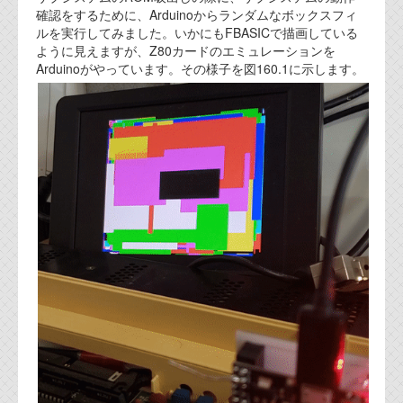
確認をするために、Arduinoからランダムなボックスフィ
代表ご挨拶
ルを実行してみました。いかにもFBASICで描画している
ように見えますが、Z80カードのエミュレーションを
オフィス
Arduinoがやっています。その様子を図160.1に示します。
実績
ブログ
機能安全ブログ
設計ブログ
テクノロジ
外部投稿記事
ブログテーマ
技術文書
ご希望の方は、お問い合わせページから