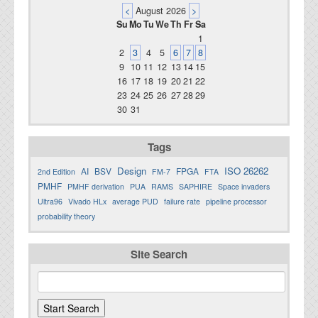
<
August 2026
>
Su
Mo
Tu
We
Th
Fr
Sa
1
2
3
4
5
6
7
8
9
10
11
12
13
14
15
16
17
18
19
20
21
22
23
24
25
26
27
28
29
30
31
Tags
Design
ISO 26262
AI
BSV
FPGA
2nd Edition
FM-7
FTA
PMHF
PMHF derivation
PUA
RAMS
SAPHIRE
Space invaders
Ultra96
Vivado HLx
average PUD
failure rate
pipeline processor
probability theory
Site Search