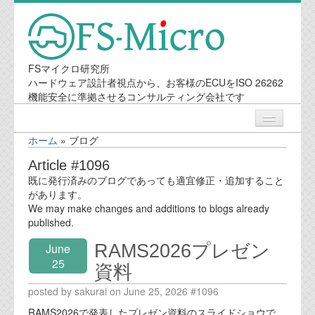
FSマイクロ研究所
ハードウェア設計者視点から、お客様のECUをISO 26262
機能安全に準拠させるコンサルティング会社です
ホーム
»
ブログ
ニュース
Article #1096
既に発行済みのブログであっても適宜修正・追加すること
業務内容
があります。
We may make changes and additions to blogs already
published.
機能安全コンサルティング
RAMS2026プレゼン
June
会社案内
25
資料
posted by sakurai on June 25, 2026 #1096
会社概要
RAMS2026で発表したプレゼン資料のスライドショウで