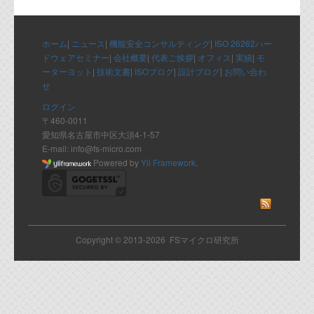
ホーム
|
ニュース
|
機能安全コンサルティング
|
ISO 26262ハー
ドウェアセミナー
|
会社概要
|
代表ご挨拶
|
オフィス
|
実績
|
モ
ーターヨット
|
技術文書
|
ISOブログ
|
設計ブログ
|
お問い合わ
せ
ログイン
〒460-0011
愛知県名古屋市中区大須4-1-57
E-mail: info@fs-micro.com
Powered by
Yii Framework
.
Copyright © 2013-2026 FSマイクロ研究所