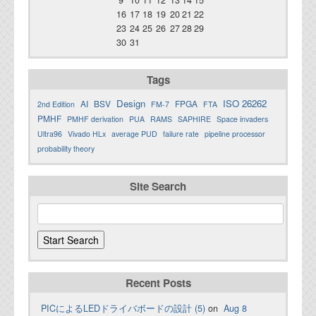
9
10
11
12
13
14
15
16
17
18
19
20
21
22
23
24
25
26
27
28
29
30
31
Tags
Design
ISO 26262
AI
BSV
FPGA
2nd Edition
FM-7
FTA
PMHF
PMHF derivation
PUA
RAMS
SAPHIRE
Space invaders
Ultra96
Vivado HLx
average PUD
failure rate
pipeline processor
probability theory
Site Search
Recent Posts
PICによるLEDドライバボードの設計 (5)
on
Aug 8