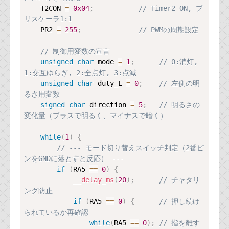
    T2CON 
=
0x04
;
// Timer2 ON, プ
リスケーラ1:1
    PR2 
=
255
;
// PWMの周期設定
// 制御用変数の宣言
unsigned
char
 mode 
=
1
;
// 0:消灯, 
1:交互ゆらぎ, 2:全点灯, 3:点滅
unsigned
char
 duty_L 
=
0
;
// 左側の明
るさ用変数
signed
char
 direction 
=
5
;
// 明るさの
変化量（プラスで明るく、マイナスで暗く）
while
(
1
)
{
// --- モード切り替えスイッチ判定（2番ピ
ンをGNDに落とすと反応） ---
if
(
RA5 
==
0
)
{
__delay_ms
(
20
)
;
// チャタリ
ング防止
if
(
RA5 
==
0
)
{
// 押し続け
られているか再確認
while
(
RA5 
==
0
)
;
// 指を離す