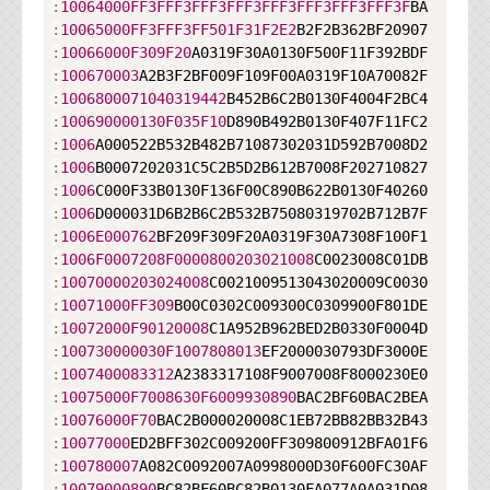
:
10064000FF
3FFF
3FFF
3FFF
3FFF
3FFF
3FFF
3FFF
3F
:
10065000FF
3FFF
3FF
501F
31F
2E2
:
10066000F
309F
20
:
100670003
:
1006800071040319442
:
100690000130F
035F
10
:
1006
:
1006
:
1006
:
1006
:
1006E000762
:
1006F
0007208F
0000800203021008
:
10070000203024008
:
10071000FF
309
:
10072000F
90120008
:
100730000030F
1007808013
:
1007400083312
:
10075000F
7008630F
6009930890
:
10076000F
70
:
10077000
:
100780007
:
10079000890