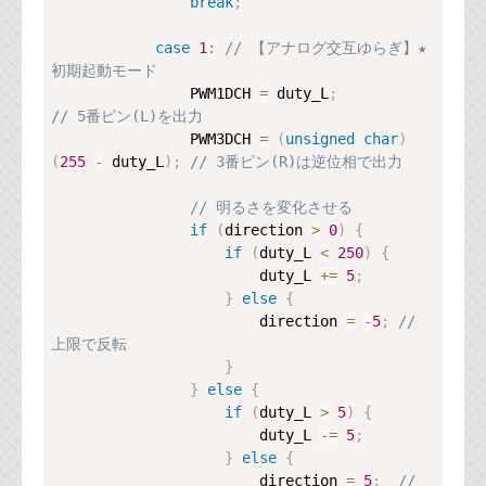
break
;
case
1
:
// 【アナログ交互ゆらぎ】★
初期起動モード
                PWM1DCH 
=
 duty_L
;
// 5番ピン(L)を出力
                PWM3DCH 
=
(
unsigned
char
)
(
255
-
 duty_L
)
;
// 3番ピン(R)は逆位相で出力
// 明るさを変化させる
if
(
direction 
>
0
)
{
if
(
duty_L 
<
250
)
{
                        duty_L 
+=
5
;
}
else
{
                        direction 
=
-
5
;
// 
上限で反転
}
}
else
{
if
(
duty_L 
>
5
)
{
                        duty_L 
-=
5
;
}
else
{
                        direction 
=
5
;
// 