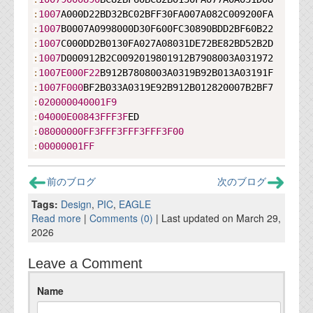
:
1007
:
1007
:
1007
:
1007
:
1007E000F
22
:
1007F
000
:
020000040001F
9
:
04000E00843FFF
3F
:
08000000FF
3FFF
3FFF
3FFF
3F
00
:
00000001FF
前のブログ
次のブログ
Tags:
Design
,
PIC
,
EAGLE
Read more
|
Comments (0)
| Last updated on March 29,
2026
Leave a Comment
Name