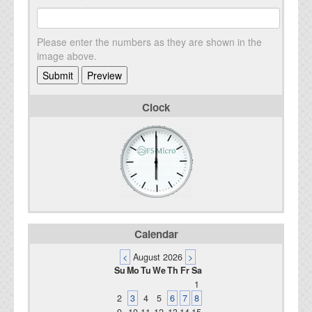
Please enter the numbers as they are shown in the
image above.
Clock
Calendar
<
August 2026
>
Su
Mo
Tu
We
Th
Fr
Sa
1
2
3
4
5
6
7
8