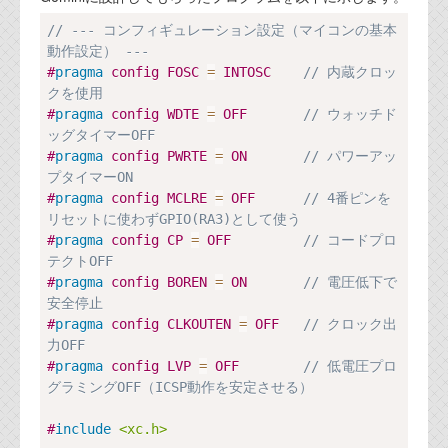
代表ご挨拶
Copy
// --- コンフィギュレーション設定（マイコンの基本
動作設定） ---
オフィス
#
pragma
config FOSC 
=
 INTOSC    
// 内蔵クロッ
クを使用
実績
#
pragma
config WDTE 
=
 OFF       
// ウォッチド
ッグタイマーOFF
ブログ
#
pragma
config PWRTE 
=
 ON       
// パワーアッ
プタイマーON
機能安全ブログ
#
pragma
config MCLRE 
=
 OFF      
// 4番ピンを
リセットに使わずGPIO(RA3)として使う
設計ブログ
#
pragma
config CP 
=
 OFF         
// コードプロ
テクトOFF
テクノロジ
#
pragma
config BOREN 
=
 ON       
// 電圧低下で
安全停止
#
pragma
config CLKOUTEN 
=
 OFF   
// クロック出
外部投稿記事
力OFF
#
pragma
config LVP 
=
 OFF        
// 低電圧プロ
ブログテーマ
グラミングOFF（ICSP動作を安定させる）
技術文書
#
include
ご希望の方は、お問い合わせページから
<xc.h>