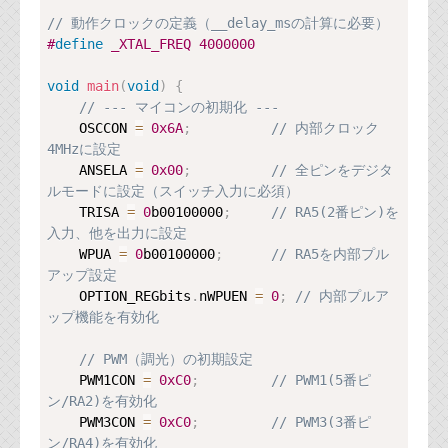
資料閲覧パスワードをお問い合わせ頂き
// 動作クロックの定義（__delay_msの計算に必要）
ログインをお願い致します。アカウント
#
define
名は"opendocument"です。
_XTAL_FREQ
4000000
機能安全用語集
void
main
(
void
)
{
// --- マイコンの初期化 ---
設計用語集
    OSCCON 
=
0x6A
;
// 内部クロック
4MHzに設定
オンラインショップ
    ANSELA 
=
0x00
;
// 全ピンをデジタ
ルモードに設定（スイッチ入力に必須）
    TRISA 
=
0
b00100000
;
// RA5(2番ピン)を
お問い合わせ
入力、他を出力に設定
    WPUA 
=
0
b00100000
;
// RA5を内部プル
アップ設定
FAQ
    OPTION_REGbits
.
nWPUEN 
=
0
;
// 内部プルア
ップ機能を有効化
お問い合わせフォーム
// PWM（調光）の初期設定
    PWM1CON 
=
0xC0
;
// PWM1(5番ピ
ン/RA2)を有効化
    PWM3CON 
=
0xC0
;
// PWM3(3番ピ
ン/RA4)を有効化