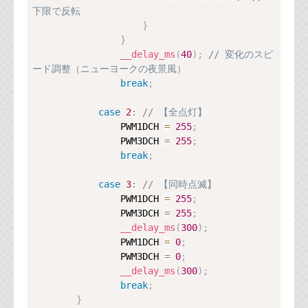
下限で反転
}
}
__delay_ms
(
40
)
;
// 変化のスピ
ード調整（ニューヨークの夜景風）
break
;
case
2
:
// 【全点灯】
                PWM1DCH 
=
255
;
                PWM3DCH 
=
255
;
break
;
case
3
:
// 【同時点滅】
                PWM1DCH 
=
255
;
                PWM3DCH 
=
255
;
__delay_ms
(
300
)
;
                PWM1DCH 
=
0
;
                PWM3DCH 
=
0
;
__delay_ms
(
300
)
;
break
;
}