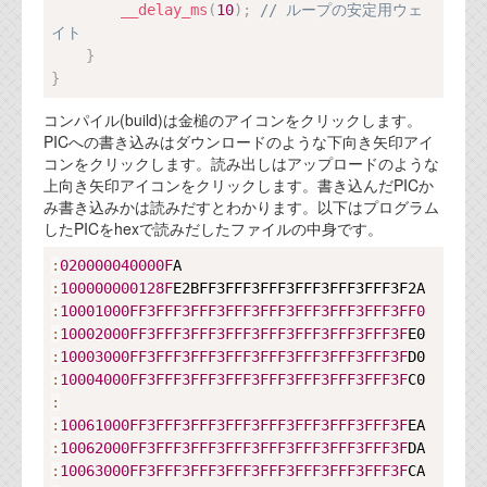
__delay_ms
(
10
)
;
// ループの安定用ウェ
イト
}
}
コンパイル(build)は金槌のアイコンをクリックします。
PICへの書き込みはダウンロードのような下向き矢印アイ
コンをクリックします。読み出しはアップロードのような
上向き矢印アイコンをクリックします。書き込んだPICか
み書き込みかは読みだすとわかります。以下はプログラム
したPICをhexで読みだしたファイルの中身です。
Copy
:
020000040000F
:
100000000128F
:
10001000FF
3FFF
3FFF
3FFF
3FFF
3FFF
3FFF
3FFF
3FF
0
:
10002000FF
3FFF
3FFF
3FFF
3FFF
3FFF
3FFF
3FFF
3F
:
10003000FF
3FFF
3FFF
3FFF
3FFF
3FFF
3FFF
3FFF
3F
:
10004000FF
3FFF
3FFF
3FFF
3FFF
3FFF
3FFF
3FFF
3F
:
:
10061000FF
3FFF
3FFF
3FFF
3FFF
3FFF
3FFF
3FFF
3F
:
10062000FF
3FFF
3FFF
3FFF
3FFF
3FFF
3FFF
3FFF
3F
:
10063000FF
3FFF
3FFF
3FFF
3FFF
3FFF
3FFF
3FFF
3F