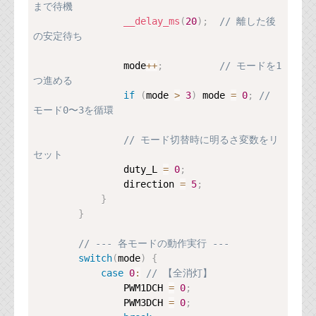
まで待機
__delay_ms
(
20
)
;
// 離した後
の安定待ち
                mode
++
;
// モードを1
つ進める
if
(
mode 
>
3
)
 mode 
=
0
;
// 
モード0〜3を循環
// モード切替時に明るさ変数をリ
セット
                duty_L 
=
0
;
                direction 
=
5
;
}
}
// --- 各モードの動作実行 ---
switch
(
mode
)
{
case
0
:
// 【全消灯】
                PWM1DCH 
=
0
;
                PWM3DCH 
=
0
;