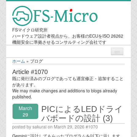
FSマイクロ研究所
ハードウェア設計者視点から、お客様のECUをISO 26262
機能安全に準拠させるコンサルティング会社です
ホーム
»
ブログ
ニュース
Article #1070
既に発行済みのブログであっても適宜修正・追加すること
業務内容
があります。
We may make changes and additions to blogs already
published.
機能安全コンサルティング
PICによるLEDドライ
March
会社案内
29
バボードの設計 (3)
posted by sakurai on March 29, 2026 #1070
会社概要
Geminiに設計してもらったプログラムを以下に示します。