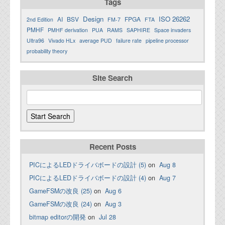
Tags
Design
ISO 26262
AI
BSV
FPGA
2nd Edition
FM-7
FTA
PMHF
PMHF derivation
PUA
RAMS
SAPHIRE
Space invaders
Ultra96
Vivado HLx
average PUD
failure rate
pipeline processor
probability theory
Site Search
Recent Posts
PICによるLEDドライバボードの設計 (5)
on
Aug 8
PICによるLEDドライバボードの設計 (4)
on
Aug 7
GameFSMの改良 (25)
on
Aug 6
GameFSMの改良 (24)
on
Aug 3
bitmap editorの開発
on
Jul 28