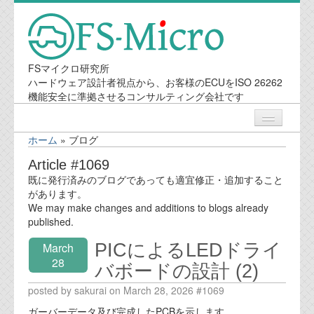
FSマイクロ研究所
ハードウェア設計者視点から、お客様のECUをISO 26262
機能安全に準拠させるコンサルティング会社です
ホーム
»
ブログ
ニュース
Article #1069
既に発行済みのブログであっても適宜修正・追加すること
業務内容
があります。
We may make changes and additions to blogs already
published.
機能安全コンサルティング
PICによるLEDドライ
March
会社案内
28
バボードの設計 (2)
posted by sakurai on March 28, 2026 #1069
会社概要
ガーバーデータ及び完成したPCBを示します。