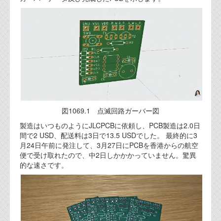
代表ご挨拶
オフィス
実績
ブログ
機能安全ブログ
図1069.1 点滅回路ガーバー図
設計ブログ
製造はいつものようにJLCPCBに依頼し、PCB製造は2.0日
間で2 USD、配送料は3日で13.5 USDでした。 最終的に3
テクノロジ
月24日午前に発注して、3月27日にPCBを香港からの航空
便で受け取れたので、中2日しかかかっていません。驚異
外部投稿記事
的な速さです。
ブログテーマ
技術文書
ご希望の方は、お問い合わせページから