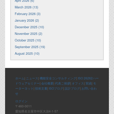
April 2026 (6)
March 2026 (13)
February 2026 (3)
January 2026 (2)
December 2025 (10)
November 2025 (2)
October 2025 (10)
September 2025 (19)
August 2025 (10)
ホーム
|
ニュース
|
機能安全コンサルティング
|
ISO 26262ハー
ドウェアセミナー
|
会社概要
|
代表ご挨拶
|
オフィス
|
実績
|
モ
ーターヨット
|
技術文書
|
ISOブログ
|
設計ブログ
|
お問い合わ
せ
ログイン
〒460-0011
愛知県名古屋市中区大須4-1-57