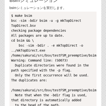
Bsimシミュレーション
代表ご挨拶
bsimシミュレーションを実行します。
オフィス
Copy
$ make bsim

bsc -sim -bdir bsim -u -g mkTopDirect 
実績
TopDirect.bsv

checking package dependencies

ブログ
All packages are up to date.

cd bsim && \

    bsc -sim -bdir . -e mkTopDirect -o 
機能安全ブログ
../mkTopDirect.exe

設計ブログ
/home/sakurai/src/bsv/testFSM_preemptive/bsim

Warning: Command line: (S0073)

テクノロジ
  Duplicate directories were found in the 
path specified with the -p flag.

  Only the first occurrence will be used. 
外部投稿記事
The duplicates are:

ブログテーマ
/home/sakurai/src/bsv/testFSM_preemptive/bsim

  Note that when the -bdir flag is used, 
技術文書
that directory is automatically added

ご希望の方は、お問い合わせページから
  to the head of the path.
