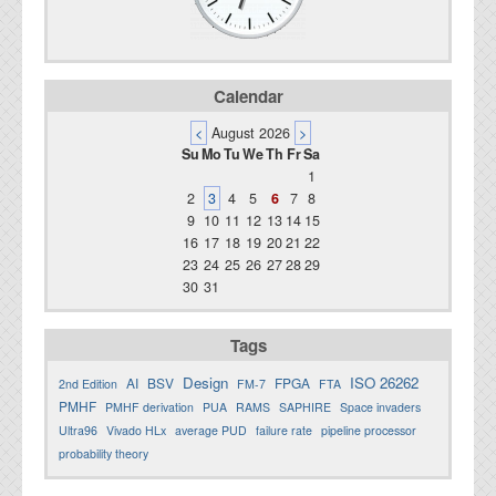
Calendar
<
August 2026
>
Su
Mo
Tu
We
Th
Fr
Sa
1
2
3
4
5
6
7
8
9
10
11
12
13
14
15
16
17
18
19
20
21
22
23
24
25
26
27
28
29
30
31
Tags
Design
ISO 26262
AI
BSV
FPGA
2nd Edition
FM-7
FTA
PMHF
PMHF derivation
PUA
RAMS
SAPHIRE
Space invaders
Ultra96
Vivado HLx
average PUD
failure rate
pipeline processor
probability theory