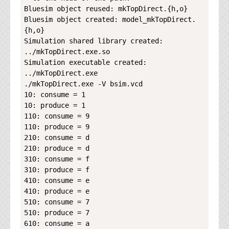
資料閲覧パスワードをお問い合わせ頂き
Bluesim object reused: mkTopDirect.{h,o}

ログインをお願い致します。アカウント
Bluesim object created: model_mkTopDirect.
名は"opendocument"です。
{h,o}

Simulation shared library created: 
機能安全用語集
../mkTopDirect.exe.so

Simulation executable created: 
設計用語集
../mkTopDirect.exe

./mkTopDirect.exe -V bsim.vcd

オンラインショップ
10: consume = 1

10: produce = 1

お問い合わせ
110: consume = 9

110: produce = 9

210: consume = d

FAQ
210: produce = d

310: consume = f

お問い合わせフォーム
310: produce = f

410: consume = e

410: produce = e

510: consume = 7

510: produce = 7

610: consume = a
