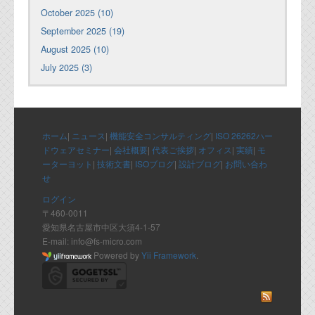
October 2025 (10)
September 2025 (19)
August 2025 (10)
July 2025 (3)
ホーム
|
ニュース
|
機能安全コンサルティング
|
ISO 26262ハー
ドウェアセミナー
|
会社概要
|
代表ご挨拶
|
オフィス
|
実績
|
モ
ーターヨット
|
技術文書
|
ISOブログ
|
設計ブログ
|
お問い合わ
せ
ログイン
〒460-0011
愛知県名古屋市中区大須4-1-57
E-mail: info@fs-micro.com
Powered by
Yii Framework
.