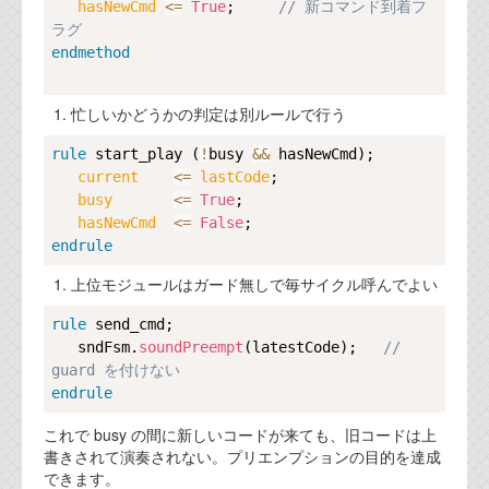
資料閲覧パスワードをお問い合わせ頂き
hasNewCmd 
<=
True
;     
// 新コマンド到着フ
ログインをお願い致します。アカウント
ラグ
名は"opendocument"です。
endmethod
機能安全用語集
忙しいかどうかの判定は別ルールで行う
設計用語集
Copy
rule
start_play
 (
!
busy 
&
&
 hasNewCmd);

current    
<=
lastCode
;

オンラインショップ
busy       
<=
True
;

hasNewCmd  
<=
False
お問い合わせ
endrule
上位モジュールはガード無しで毎サイクル呼んでよい
FAQ
Copy
rule
send_cmd
;

お問い合わせフォーム
   sndFsm.
soundPreempt
(latestCode);   
// 
guard を付けない
endrule
これで busy の間に新しいコードが来ても、旧コードは上
書きされて演奏されない。プリエンプションの目的を達成
できます。