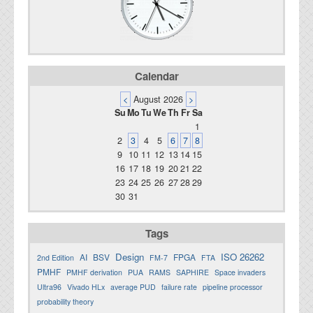
Calendar
<
August 2026
>
Su
Mo
Tu
We
Th
Fr
Sa
1
2
3
4
5
6
7
8
9
10
11
12
13
14
15
16
17
18
19
20
21
22
23
24
25
26
27
28
29
30
31
Tags
Design
ISO 26262
AI
BSV
FPGA
2nd Edition
FM-7
FTA
PMHF
PMHF derivation
PUA
RAMS
SAPHIRE
Space invaders
Ultra96
Vivado HLx
average PUD
failure rate
pipeline processor
probability theory