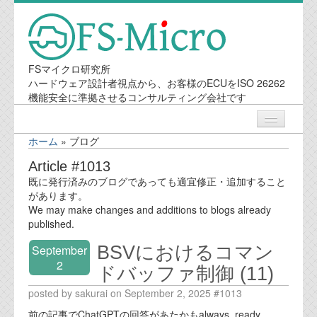
FSマイクロ研究所
ハードウェア設計者視点から、お客様のECUをISO 26262
機能安全に準拠させるコンサルティング会社です
ホーム
»
ブログ
ニュース
Article #1013
既に発行済みのブログであっても適宜修正・追加すること
業務内容
があります。
We may make changes and additions to blogs already
published.
機能安全コンサルティング
BSVにおけるコマン
September
会社案内
2
ドバッファ制御 (11)
posted by sakurai on September 2, 2025 #1013
会社概要
前の記事でChatGPTの回答があたかもalways_ready,