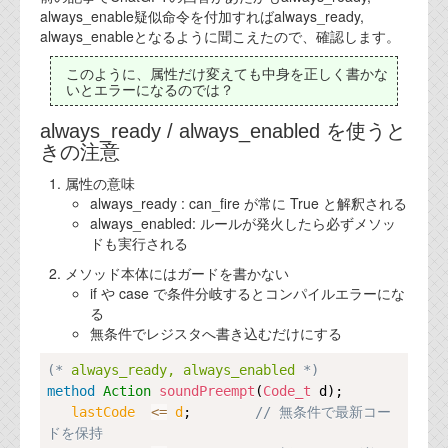
always_enable疑似命令を付加すればalways_ready,
代表ご挨拶
always_enableとなるように聞こえたので、確認します。
オフィス
このように、属性だけ変えても中身を正しく書かな
いとエラーになるのでは？
実績
always_ready / always_enabled を使うと
ブログ
きの注意
属性の意味
機能安全ブログ
always_ready : can_fire が常に True と解釈される
always_enabled: ルールが発火したら必ずメソッ
設計ブログ
ドも実行される
メソッド本体にはガードを書かない
テクノロジ
if や case で条件分岐するとコンパイルエラーにな
る
外部投稿記事
無条件でレジスタへ書き込むだけにする
ブログテーマ
Copy
(*
 always_ready, always_enabled 
*)
method
Action
soundPreempt
(
Code_t
 d);

技術文書
lastCode  
<=
d
;        
// 無条件で最新コー
ご希望の方は、お問い合わせページから
ドを保持