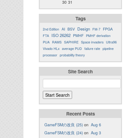
30
31
Tags
Design
AI
BSV
FPGA
2nd Edition
FM-7
ISO 26262
PMHF
FTA
PMHF derivation
PUA
RAMS
SAPHIRE
Space invaders
Ultra96
Vivado HLx
average PUD
failure rate
pipeline
processor
probability theory
Site Search
Recent Posts
GameFSMの改良 (25)
on
Aug 6
GameFSMの改良 (24)
on
Aug 3