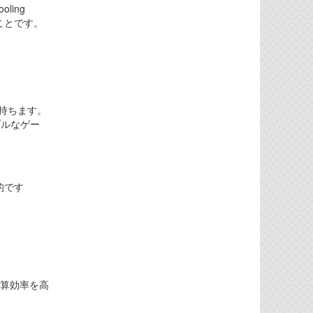
ling
ことです。
持ちます。
プルなゲー
的です
計算効率を高