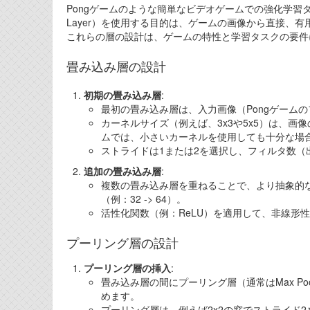
Pongゲームのような簡単なビデオゲームでの強化学習タスクにお
Layer）を使用する目的は、ゲームの画像から直接、
これらの層の設計は、ゲームの特性と学習タスクの要件
畳み込み層の設計
初期の畳み込み層
:
最初の畳み込み層は、入力画像（Pongゲーム
カーネルサイズ（例えば、3x3や5x5）は、画
ムでは、小さいカーネルを使用しても十分な場
ストライドは1または2を選択し、フィルタ数（
追加の畳み込み層
:
複数の畳み込み層を重ねることで、より抽象的
（例：32 -> 64）。
活性化関数（例：ReLU）を適用して、非線形
プーリング層の設計
プーリング層の挿入
:
畳み込み層の間にプーリング層（通常はMax P
めます。
プーリング層は、例えば2x2の窓でストライド