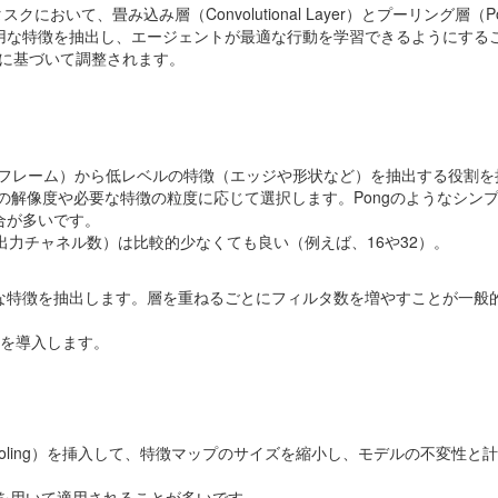
いて、畳み込み層（Convolutional Layer）とプーリング層（Poo
有用な特徴を抽出し、エージェントが最適な行動を学習できるようにする
に基づいて調整されます。
のフレーム）から低レベルの特徴（エッジや形状など）を抽出する役割を
像の解像度や必要な特徴の粒度に応じて選択します。Pongのようなシン
合が多いです。
出力チャネル数）は比較的少なくても良い（例えば、16や32）。
な特徴を抽出します。層を重ねるごとにフィルタ数を増やすことが一般
性を導入します。
ooling）を挿入して、特徴マップのサイズを縮小し、モデルの不変性と
2を用いて適用されることが多いです。