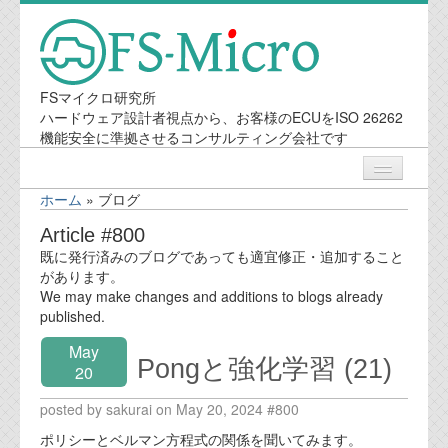
FSマイクロ研究所
ハードウェア設計者視点から、お客様のECUをISO 26262
機能安全に準拠させるコンサルティング会社です
ホーム
»
ブログ
ニュース
Article #800
既に発行済みのブログであっても適宜修正・追加すること
業務内容
があります。
We may make changes and additions to blogs already
published.
機能安全コンサルティング
May
Pongと強化学習 (21)
会社案内
20
posted by sakurai on May 20, 2024 #800
会社概要
ポリシーとベルマン方程式の関係を聞いてみます。