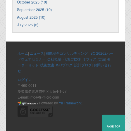
October 2025 (10)
September 2025 (19)
August 2025 (10)
July 2025 (2)
ホーム
|
ニュース
|
機能安全コンサルティング
|
ISO 26262ハー
ドウェアセミナー
|
会社概要
|
代表ご挨拶
|
オフィス
|
実績
|
モ
ーターヨット
|
技術文書
|
ISOブログ
|
設計ブログ
|
お問い合わ
せ
ログイン
〒460-0011
愛知県名古屋市中区大須4-1-57
E-mail: info@fs-micro.com
Powered by
Yii Framework
.
PAGE TOP