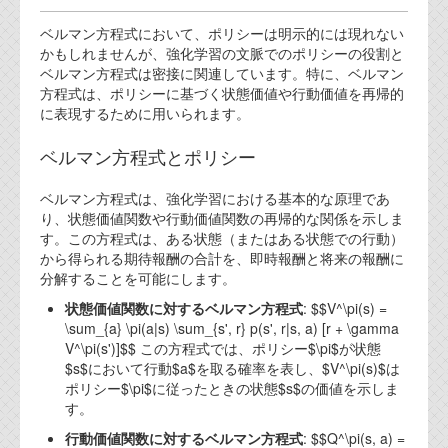
代表ご挨拶
ベルマン方程式において、ポリシーは明示的には現れない
かもしれませんが、強化学習の文脈でのポリシーの役割と
オフィス
ベルマン方程式は密接に関連しています。特に、ベルマン
方程式は、ポリシーに基づく状態価値や行動価値を再帰的
実績
に表現するために用いられます。
ブログ
ベルマン方程式とポリシー
機能安全ブログ
ベルマン方程式は、強化学習における基本的な原理であ
り、状態価値関数や行動価値関数の再帰的な関係を示しま
設計ブログ
す。この方程式は、ある状態（またはある状態での行動）
から得られる期待報酬の合計を、即時報酬と将来の報酬に
テクノロジ
分解することを可能にします。
状態価値関数に対するベルマン方程式
: $$V^\pi(s) =
\sum_{a} \pi(a|s) \sum_{s', r} p(s', r|s, a) [r + \gamma
外部投稿記事
V^\pi(s')]$$ この方程式では、ポリシー$\pi$が状態
$s$において行動$a$を取る確率を表し、$V^\pi(s)$は
ブログテーマ
ポリシー$\pi$に従ったときの状態$s$の価値を示しま
す。
技術文書
ご希望の方は、お問い合わせページから
行動価値関数に対するベルマン方程式
: $$Q^\pi(s, a) =