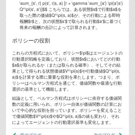
資料閲覧パスワードをお問い合わせ頂き
\sum_{s', r} p(s', r|s, a) [r + \gamma \sum_{a'} \pi(a'|s')
ログインをお願い致します。アカウント
Q^\pi(s', a')]$$ こちらでは、ある状態$s$で行動$a$を
名は"opendocument"です。
取った際の価値$Q^\pi(s, a)$が、その行動による即時
報酬$r$と、次の状態$s'$で取られる行動$a'$に基づく
機能安全用語集
将来の報酬の合計によって計算されます。
設計用語集
ポリシーの役割
オンラインショップ
これらの方程式において、ポリシー$\pi$はエージェントの
行動選択戦略を定義しており、状態$s$においてどの行動
$a$が取られるか（または取られる確率）、そしてその結
お問い合わせ
果として得られる状態価値$V^\pi(s)$や行動価値$Q^\pi(s,
a)$を計算する際に重要な役割を果たします。つまり、ポ
リシーはベルマン方程式を通じて、価値関数や最適な行動
FAQ
選択の基準として機能します。
お問い合わせフォーム
結論として、ベルマン方程式はポリシーに依存する価値関
数の定義に用いられ、ポリシー自体が価値関数の計算にお
いて中心的な役割を担っています。ポリシーを変えること
で価値関数$V^\pi(s)$や$Q^\pi(s, a)$の値も変わり、それ
によってエージェントの行動選択基準も変化します。
前のブログ
次のブログ