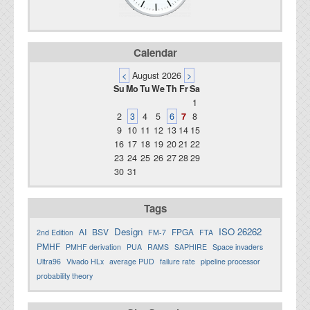
Calendar
<
August 2026
>
Su
Mo
Tu
We
Th
Fr
Sa
1
2
3
4
5
6
7
8
9
10
11
12
13
14
15
16
17
18
19
20
21
22
23
24
25
26
27
28
29
30
31
Tags
Design
ISO 26262
AI
BSV
FPGA
2nd Edition
FM-7
FTA
PMHF
PMHF derivation
PUA
RAMS
SAPHIRE
Space invaders
Ultra96
Vivado HLx
average PUD
failure rate
pipeline processor
probability theory