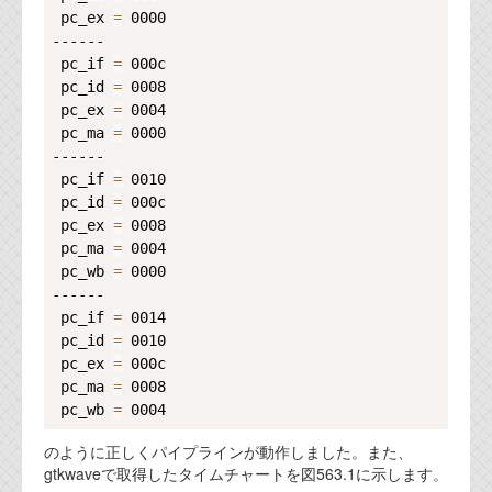
資料閲覧パスワードをお問い合わせ頂き
 pc_ex 
=
 0000

ログインをお願い致します。アカウント
------

名は"opendocument"です。
 pc_if 
=
 000c

 pc_id 
=
 0008

機能安全用語集
 pc_ex 
=
 0004

 pc_ma 
=
 0000

設計用語集
------

 pc_if 
=
 0010

オンラインショップ
 pc_id 
=
 000c

 pc_ex 
=
 0008

お問い合わせ
 pc_ma 
=
 0004

 pc_wb 
=
 0000

------

FAQ
 pc_if 
=
 0014

 pc_id 
=
 0010

お問い合わせフォーム
 pc_ex 
=
 000c

 pc_ma 
=
 0008

 pc_wb 
=
のように正しくパイプラインが動作しました。また、
gtkwaveで取得したタイムチャートを図563.1に示します。