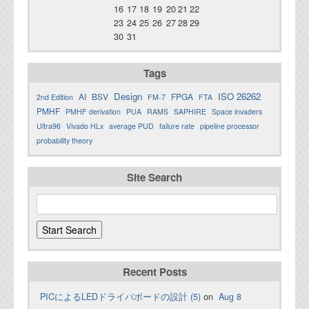
16
17
18
19
20
21
22
23
24
25
26
27
28
29
30
31
Tags
Design
ISO 26262
AI
BSV
FPGA
2nd Edition
FM-7
FTA
PMHF
PMHF derivation
PUA
RAMS
SAPHIRE
Space invaders
Ultra96
Vivado HLx
average PUD
failure rate
pipeline processor
probability theory
Site Search
Recent Posts
PICによるLEDドライバボードの設計 (5)
on
Aug 8