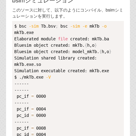
bsimシミュレーション
代表ご挨拶
このソースに対して、以下のようにコンパイル、bsimシミ
ュレーションを実行します。
オフィス
Copy
$ bsc 
-sim
 Tb.bsv
;
 bsc 
-sim
-e
 mkTb 
-o
実績
mkTb.exe

Elaborated module 
file
 created: mkTb.ba

ブログ
Bluesim object created: mkTb.
{
h,o
}
Bluesim object created: model_mkTb.
{
h,o
}
Simulation shared library created: 
機能安全ブログ
mkTb.exe.so

設計ブログ
Simulation executable created: mkTb.exe

$ ./mkTb.exe 
-V
テクノロジ
------

------

 pc_if 
=
 0000

外部投稿記事
------

 pc_if 
=
 0004

ブログテーマ
 pc_id 
=
 0000

------

技術文書
 pc_if 
=
 0008

ご希望の方は、お問い合わせページから
 pc_id 
=
 0004
