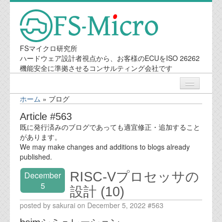
FSマイクロ研究所
ハードウェア設計者視点から、お客様のECUをISO 26262
機能安全に準拠させるコンサルティング会社です
ホーム
»
ブログ
ニュース
Article #563
既に発行済みのブログであっても適宜修正・追加すること
業務内容
があります。
We may make changes and additions to blogs already
published.
機能安全コンサルティング
RISC-Vプロセッサの
December
会社案内
5
設計 (10)
posted by sakurai on December 5, 2022 #563
会社概要