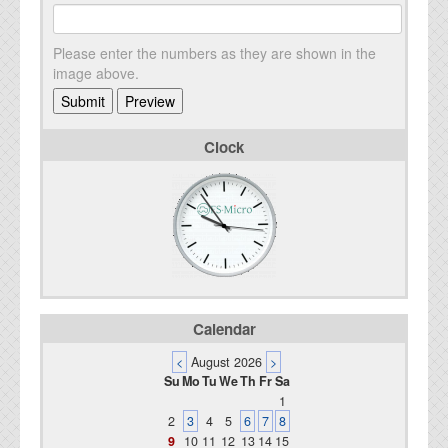
Please enter the numbers as they are shown in the
image above.
Clock
Calendar
<
August 2026
>
Su
Mo
Tu
We
Th
Fr
Sa
1
2
3
4
5
6
7
8
9
10
11
12
13
14
15