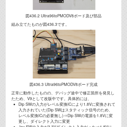
資料閲覧パスワードをお問い合わせ頂き
ログインをお願い致します。アカウント
名は"opendocument"です。
図436.2 Ultra96toPMODV8ボード及び部品
組み立てたものが図436.3です。
機能安全用語集
設計用語集
オンラインショップ
お問い合わせ
FAQ
図436.3 Ultra96toPMODV8ボード完成
お問い合わせフォーム
正常に動作したものの、デバッグ途中で修正箇所を発見し
たため、V9として改版中です。具体的には、
Dip SWの入力がレベル変換ICにより1.8Vに変換されて
入力されていた(Dip SWはスタティック信号のため、
レベル変換ICの必要無し)⇒Dip SWの電源を1.8Vに変
更し、ダイレクト入力に変更
Joy SWの入力が3.3Vダイレクト入力だった⇒1.8Vに