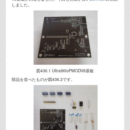
しました。
代表ご挨拶
オフィス
実績
ブログ
機能安全ブログ
設計ブログ
図436.1 Ultra96toPMODV8基板
部品を並べたものが図436.2です。
テクノロジ
外部投稿記事
ブログテーマ
技術文書
ご希望の方は、お問い合わせページから