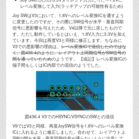
レベル変換して入力(ラッチアップの可能性有るため)
Joy SWはV3において、1.8Vへのレベル変換ICを通すよう
に変更したのですが、その際にSW信号が水平・垂直同期
信号に悪影響を与えたため、V4以降で元に戻したもので
す。ただし動作しているとはいえ、1.8V入力に3.3Vを加え
ています。今回は再度V3と同様に修正します。ちなみに
V3での悪影響の理由は、
レベル変換ICで混信したのではな
く、図436.4のように、レイアウト上同期信号がSW信号の
間を通っていたため
のようです。 【追記】レベル変換ICの
端子間もしくはIC内部での混信のようでした。
図436.4 V3でのHSYNC/VSYNCのSWとの混信
V9ではV3と同様、再度JoySW信号を1.8Vへのレベル変換
ICに入れるように修正しました。合わせて、レイアウト上
SWの間を水平・垂直同期信号が通らないように注意して