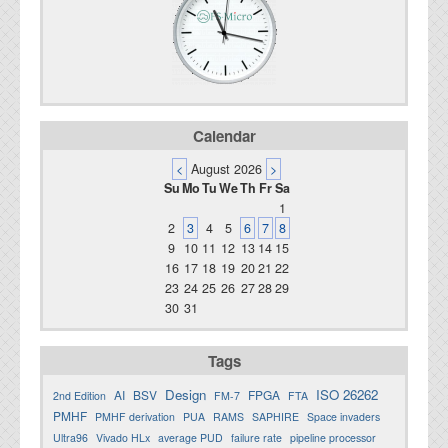
Calendar
<
August 2026
>
Su
Mo
Tu
We
Th
Fr
Sa
1
2
3
4
5
6
7
8
9
10
11
12
13
14
15
16
17
18
19
20
21
22
23
24
25
26
27
28
29
30
31
Tags
Design
ISO 26262
AI
BSV
FPGA
2nd Edition
FM-7
FTA
PMHF
PMHF derivation
PUA
RAMS
SAPHIRE
Space invaders
Ultra96
Vivado HLx
average PUD
failure rate
pipeline processor