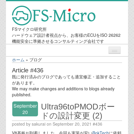
FSマイクロ研究所
ハードウェア設計者視点から、お客様のECUをISO 26262
機能安全に準拠させるコンサルティング会社です
ホーム
»
ブログ
ニュース
Article #436
既に発行済みのブログであっても適宜修正・追加すること
業務内容
があります。
We may make changes and additions to blogs already
published.
機能安全コンサルティング
Ultra96toPMODボー
September
会社案内
20
ドの設計変更 (2)
posted by sakurai on September 20, 2021 #436
会社概要
V8基板が到着しました。今回も実装が安い
BokTech
に依頼