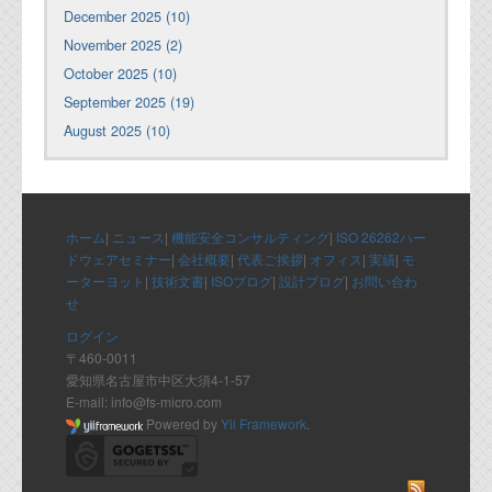
December 2025 (10)
November 2025 (2)
October 2025 (10)
September 2025 (19)
August 2025 (10)
ホーム
|
ニュース
|
機能安全コンサルティング
|
ISO 26262ハー
ドウェアセミナー
|
会社概要
|
代表ご挨拶
|
オフィス
|
実績
|
モ
ーターヨット
|
技術文書
|
ISOブログ
|
設計ブログ
|
お問い合わ
せ
ログイン
〒460-0011
愛知県名古屋市中区大須4-1-57
E-mail: info@fs-micro.com
Powered by
Yii Framework
.